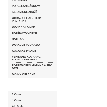
PORCELÁN
PORCELÁN DÁRKOVÝ
KERAMICKÉ ZBOŽÍ
OBRAZY + FOTOFILMY +
PRSTÝNKY
BUDÍKY A HODINY
BAZÉNOVÁ CHEMIE
RAZÍTKA
DÁRKOVÉ POUKÁZKY
KOČÁRKY PRO DĚTI
VÝPRODEJ KOČÁRKŮ,
POUŽITÉ KOČÁRKY
POTŘEBY PRO MIMINKA A PRO
DĚTI
DÝMKY KUŘÁCKÉ
Katalog značek
3 Cross
4 Cross
Alu Sprint