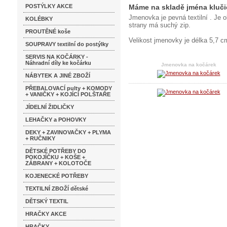
POSTÝLKY AKCE
Máme na skladě jména klučičí
Jmenovka je pevná textilní . Je 
KOLÉBKY
strany má suchý zip.
PROUTĚNÉ koše
Velikost jmenovky je délka 5,7 c
SOUPRAVY textilní do postýlky
SERVIS NA KOČÁRKY -
Náhradní díly ke kočárku
Jmenovka na kočárek
NÁBYTEK A JINÉ ZBOŽÍ
PŘEBALOVACÍ pulty + KOMODY
+ VANIČKY + KOJÍCÍ POLŠTAŘE
JÍDELNÍ ŽIDLIČKY
LEHAČKY a POHOVKY
DEKY + ZAVINOVAČKY + PLYMA
+ RUČNIKY
DĚTSKÉ POTŘEBY DO
POKOJÍČKU + KOŠE +
ZÁBRANY + KOLOTOČE
KOJENECKÉ POTŘEBY
TEXTILNÍ ZBOŽÍ dětské
DĚTSKÝ TEXTIL
HRAČKY AKCE
HRAČKY