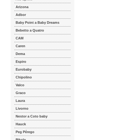
Arizona
Adbor
Baby Point a Baby Dreams
Bebetto a Quatro
CAM
Caren
Dema
Espiro
Eurobaby
Chipolino
Valco
Graco
Laura
Livorno
Nestor a Coto baby
Hauck
Peg Pérego
Pikolo