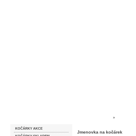
Homepage
Obchodní podmínky
Prodejna kočárků
Dárkové p
Katalog zboží
Kočárky NEC
»
DOPLŇKY K
KOČÁRKY AKCE
Jmenovka na kočárek
Jmenovka na kočárek