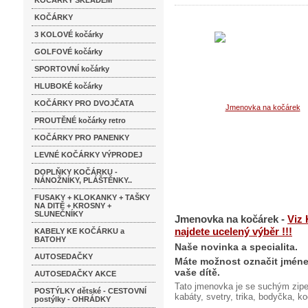
KOČÁRKY SKLADEM
KOČÁRKY
3 KOLOVÉ kočárky
GOLFOVÉ kočárky
SPORTOVNÍ kočárky
HLUBOKÉ kočárky
KOČÁRKY PRO DVOJČATA
PROUTĚNÉ kočárky retro
KOČÁRKY PRO PANENKY
LEVNÉ KOČÁRKY VÝPRODEJ
DOPLŇKY KOČÁRKU -
NÁNOŽNÍKY, PLÁŠTĚNKY..
FUSAKY + KLOKANKY + TAŠKY
NA DITĚ + KROSNY +
SLUNEČNÍKY
Jmenovka na kočárek -
Viz 
najdete ucelený výběr !!!
KABELY KE KOČÁRKU a
BATOHY
Naše novinka a specialita.
AUTOSEDAČKY
Máte možnost označit jménem
vaše dítě.
AUTOSEDAČKY AKCE
Tato jmenovka je se suchým zipe
POSTÝLKY dětské - CESTOVNÍ
kabáty, svetry, trika, bodyčka, ko
postýlky - OHRÁDKY