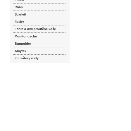
Roan
Scarlett
4baby
Farlin a Alvi proutěné koše
Monitor dechu
Bumprider
Amytex
Ionizátory vody
seznam.cz