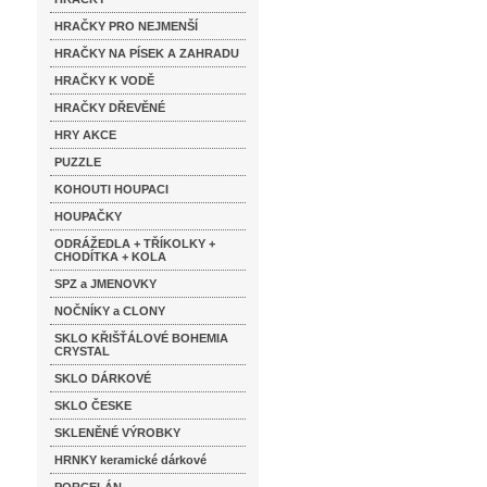
HRAČKY PRO NEJMENŠÍ
HRAČKY NA PÍSEK A ZAHRADU
HRAČKY K VODĚ
HRAČKY DŘEVĚNÉ
HRY AKCE
PUZZLE
KOHOUTI HOUPACI
HOUPAČKY
ODRÁŽEDLA + TŘÍKOLKY +
CHODÍTKA + KOLA
SPZ a JMENOVKY
NOČNÍKY a CLONY
SKLO KŘIŠŤÁLOVÉ BOHEMIA
CRYSTAL
SKLO DÁRKOVÉ
SKLO ČESKE
SKLENĚNÉ VÝROBKY
HRNKY keramické dárkové