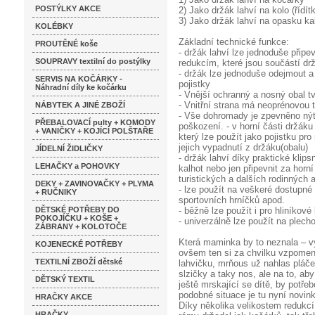
POSTÝLKY AKCE
2) Jako držák lahví na kolo (řídít
3) Jako držák lahví na opasku k
KOLÉBKY
Základní technické funkce:
PROUTĚNÉ koše
- držák lahví lze jednoduše přip
SOUPRAVY textilní do postýlky
redukcím, které jsou součástí dr
- držák lze jednoduše odejmout a
SERVIS NA KOČÁRKY -
pojistky
Náhradní díly ke kočárku
- Vnější ochranný a nosný obal t
- Vnitřní strana má neoprénovou 
NÁBYTEK A JINÉ ZBOŽÍ
- Vše dohromady je zpevněno nýt
PŘEBALOVACÍ pulty + KOMODY
poškození. - v horní části držáku
+ VANIČKY + KOJÍCÍ POLŠTAŘE
který lze použít jako pojistku pr
jejich vypadnutí z držáku(obalu)
JÍDELNÍ ŽIDLIČKY
- držák lahví díky praktické klip
LEHAČKY a POHOVKY
kalhot nebo jen připevnit za horní
turistických a dalších rodinných a
DEKY + ZAVINOVAČKY + PLYMA
- lze použít na veškeré dostupné
+ RUČNIKY
sportovních hrníčků apod.
DĚTSKÉ POTŘEBY DO
- běžně lze použít i pro hliníkov
POKOJÍČKU + KOŠE +
- univerzálně lze použít na plec
ZÁBRANY + KOLOTOČE
Která maminka by to neznala – 
KOJENECKÉ POTŘEBY
ovšem ten si za chvilku vzpomen
TEXTILNÍ ZBOŽÍ dětské
lahvičku, mrňous už nahlas pláče.
slzičky a taky nos, ale na to, ab
DĚTSKÝ TEXTIL
ještě mrskající se dítě, by potře
podobné situace je tu nyní novin
HRAČKY AKCE
Díky několika velikostem redukcí
HRAČKY