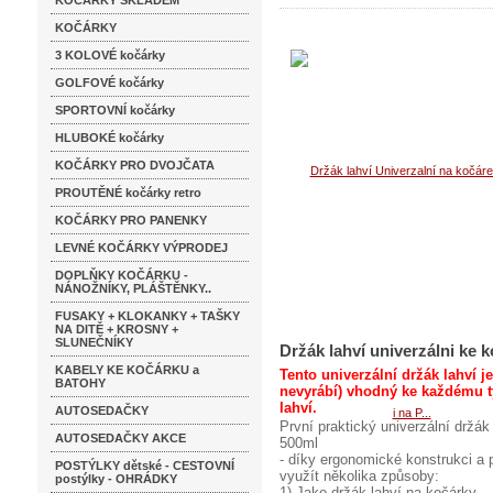
KOČÁRKY SKLADEM
KOČÁRKY
3 KOLOVÉ kočárky
GOLFOVÉ kočárky
SPORTOVNÍ kočárky
HLUBOKÉ kočárky
KOČÁRKY PRO DVOJČATA
PROUTĚNÉ kočárky retro
KOČÁRKY PRO PANENKY
LEVNÉ KOČÁRKY VÝPRODEJ
DOPLŇKY KOČÁRKU -
NÁNOŽNÍKY, PLÁŠTĚNKY..
FUSAKY + KLOKANKY + TAŠKY
NA DITĚ + KROSNY +
SLUNEČNÍKY
Držák lahví univerzálni ke 
KABELY KE KOČÁRKU a
Tento univerzální držák lahví je
BATOHY
nevyrábí) vhodný ke každému t
lahví.
AUTOSEDAČKY
První praktický univerzální držá
AUTOSEDAČKY AKCE
500ml
- díky ergonomické konstrukci a p
POSTÝLKY dětské - CESTOVNÍ
využít několika způsoby:
postýlky - OHRÁDKY
1) Jako držák lahví na kočárky