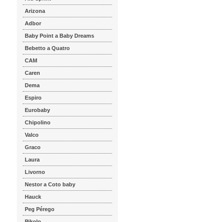
Arizona
Adbor
Baby Point a Baby Dreams
Bebetto a Quatro
CAM
Caren
Dema
Espiro
Eurobaby
Chipolino
Valco
Graco
Laura
Livorno
Nestor a Coto baby
Hauck
Peg Pérego
Pikolo