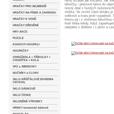
rámy držadel jak kočárků, tak tř
lahvičky i plastové lahve do obje
HRAČKY PRO NEJMENŠÍ
nosný obal z hustých nylonových 
vložka. Ve vrchní části držáku je
HRAČKY NA PÍSEK A ZAHRADU
velikosti a tvaru proti vypadnutí
HRAČKY K VODĚ
kterou jej i s vloženou lahvičkou 
hodí třeba tehdy, když zaparkuje
HRAČKY DŘEVĚNÉ
odejdete s dítětem i s pitím a ce
HRY AKCE
PUZZLE
KOHOUTI HOUPACI
HOUPAČKY
ODRÁŽEDLA + TŘÍKOLKY +
CHODÍTKA + KOLA
SPZ a JMENOVKY
NOČNÍKY a CLONY
SKLO KŘIŠŤÁLOVÉ BOHEMIA
CRYSTAL
SKLO DÁRKOVÉ
SKLO ČESKE
SKLENĚNÉ VÝROBKY
HRNKY keramické dárkové