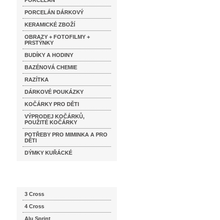
PORCELÁN
PORCELÁN DÁRKOVÝ
KERAMICKÉ ZBOŽÍ
OBRAZY + FOTOFILMY +
PRSTÝNKY
BUDÍKY A HODINY
BAZÉNOVÁ CHEMIE
RAZÍTKA
DÁRKOVÉ POUKÁZKY
KOČÁRKY PRO DĚTI
VÝPRODEJ KOČÁRKŮ,
POUŽITÉ KOČÁRKY
POTŘEBY PRO MIMINKA A PRO
DĚTI
DÝMKY KUŘÁCKÉ
Katalog značek
3 Cross
4 Cross
Alu Sprint