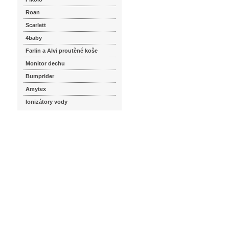
Roan
Scarlett
4baby
Farlin a Alvi proutěné koše
Monitor dechu
Bumprider
Amytex
Ionizátory vody
seznam.cz