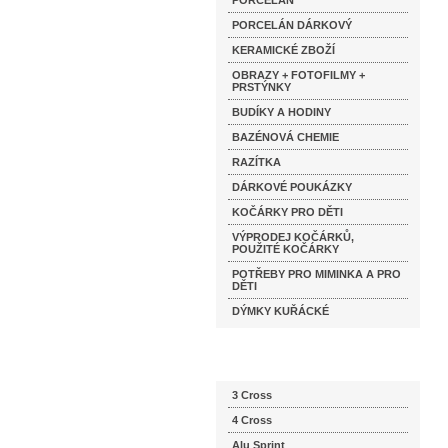
PORCELÁN
PORCELÁN DÁRKOVÝ
KERAMICKÉ ZBOŽÍ
OBRAZY + FOTOFILMY +
PRSTÝNKY
BUDÍKY A HODINY
BAZÉNOVÁ CHEMIE
RAZÍTKA
DÁRKOVÉ POUKÁZKY
KOČÁRKY PRO DĚTI
VÝPRODEJ KOČÁRKŮ,
POUŽITÉ KOČÁRKY
POTŘEBY PRO MIMINKA A PRO
DĚTI
DÝMKY KUŘÁCKÉ
Katalog značek
3 Cross
4 Cross
Alu Sprint