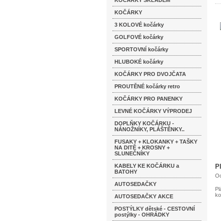
KOČÁRKY SKLADEM
KOČÁRKY
3 KOLOVÉ kočárky
GOLFOVÉ kočárky
SPORTOVNÍ kočárky
HLUBOKÉ kočárky
KOČÁRKY PRO DVOJČATA
PROUTĚNÉ kočárky retro
KOČÁRKY PRO PANENKY
LEVNÉ KOČÁRKY VÝPRODEJ
DOPLŇKY KOČÁRKU -
NÁNOŽNÍKY, PLÁŠTĚNKY..
FUSAKY + KLOKANKY + TAŠKY
NA DITĚ + KROSNY +
SLUNEČNÍKY
KABELY KE KOČÁRKU a
P
BATOHY
Oc
AUTOSEDAČKY
Pl
ko
AUTOSEDAČKY AKCE
POSTÝLKY dětské - CESTOVNÍ
postýlky - OHRÁDKY