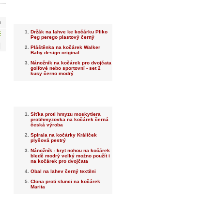
Nejnovější
m
Držák na lahve ke kočárku Pliko
č
Peg perego plastový černý
Pláštěnka na kočárek Walker
Baby design original
Nánožník na kočárek pro dvojčata
golfové nebo sportovní - set 2
kusy černo modrý
Nejprodávanější
Síťka proti hmyzu moskytiera
protihmyzovka na kočárek černá
česká výroba
Spirala na kočárky Králíček
plyšová pestrý
Nánožník - kryt nohou na kočárek
bledě modrý velký možno použít i
na kočárek pro dvojčata
Obal na lahev černý textilni
Clona proti slunci na kočárek
Marita
Dotaz na prodejce