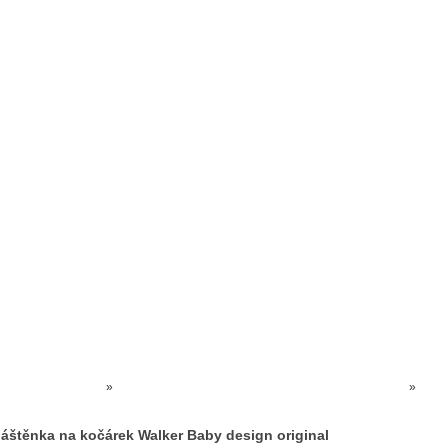
Prodejna kočárků
Dárkové poukázky
Odkazy
Slovensko
Kontak
Kočárky NEC
»
DOPLŇKY KOČÁRKU - NÁNOŽNÍKY, PLÁŠTĚNKY..
»
Pláštěnka na kočárek Walker Baby design original
láštěnka na kočárek Walker Baby design original