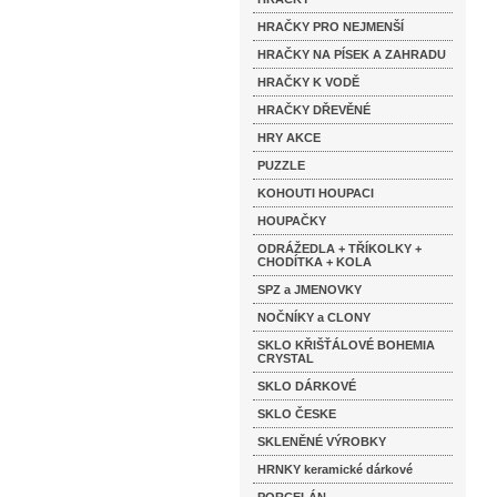
HRAČKY PRO NEJMENŠÍ
HRAČKY NA PÍSEK A ZAHRADU
HRAČKY K VODĚ
HRAČKY DŘEVĚNÉ
HRY AKCE
PUZZLE
KOHOUTI HOUPACI
HOUPAČKY
ODRÁŽEDLA + TŘÍKOLKY +
CHODÍTKA + KOLA
SPZ a JMENOVKY
NOČNÍKY a CLONY
SKLO KŘIŠŤÁLOVÉ BOHEMIA
CRYSTAL
SKLO DÁRKOVÉ
SKLO ČESKE
SKLENĚNÉ VÝROBKY
HRNKY keramické dárkové