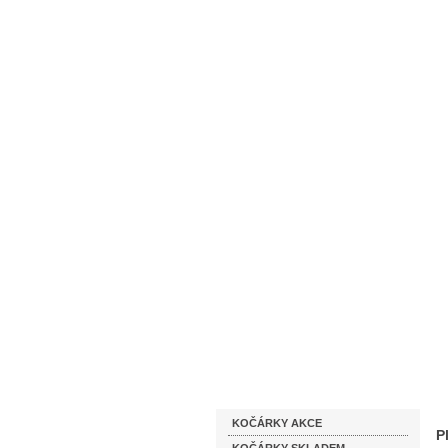
Homepage
Obchodní podmínky
Katalog zboží
KOČÁRKY AKCE
P