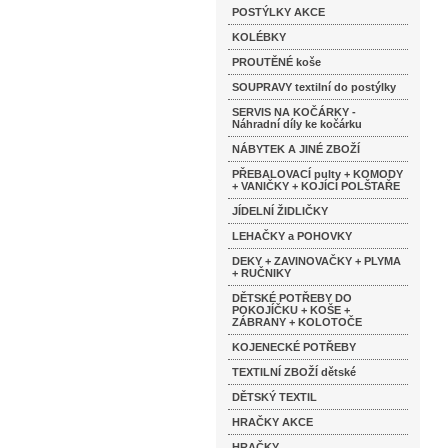
POSTÝLKY AKCE
KOLÉBKY
PROUTĚNÉ koše
SOUPRAVY textilní do postýlky
SERVIS NA KOČÁRKY -
Náhradní díly ke kočárku
NÁBYTEK A JINÉ ZBOŽÍ
PŘEBALOVACÍ pulty + KOMODY
+ VANIČKY + KOJÍCÍ POLŠTAŘE
JÍDELNÍ ŽIDLIČKY
LEHAČKY a POHOVKY
DEKY + ZAVINOVAČKY + PLYMA
+ RUČNIKY
DĚTSKÉ POTŘEBY DO
POKOJÍČKU + KOŠE +
ZÁBRANY + KOLOTOČE
KOJENECKÉ POTŘEBY
TEXTILNÍ ZBOŽÍ dětské
DĚTSKÝ TEXTIL
HRAČKY AKCE
HRAČKY