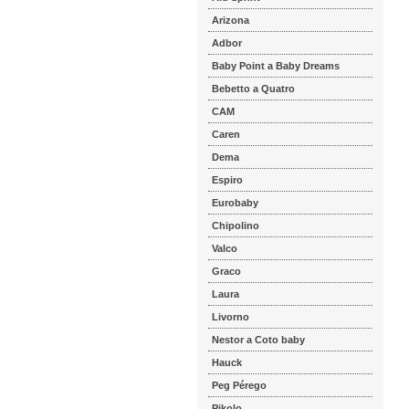
Arizona
Adbor
Baby Point a Baby Dreams
Bebetto a Quatro
CAM
Caren
Dema
Espiro
Eurobaby
Chipolino
Valco
Graco
Laura
Livorno
Nestor a Coto baby
Hauck
Peg Pérego
Pikolo