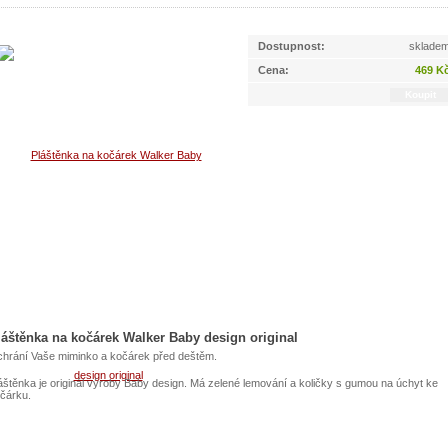
Dostupnost:
sklade
Cena:
469 K
láštěnka na kočárek Walker Baby design original
hrání Vaše miminko a kočárek před deštěm.
áštěnka je originál výroby Baby design. Má zelené lemování a količky s gumou na úchyt ke
čárku.