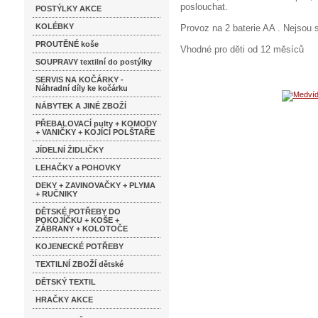
poslouchat.
POSTÝLKY AKCE
KOLÉBKY
Provoz na 2 baterie AA . Nejsou 
PROUTĚNÉ koše
Vhodné pro děti od 12 měsíců
SOUPRAVY textilní do postýlky
SERVIS NA KOČÁRKY -
Náhradní díly ke kočárku
NÁBYTEK A JINÉ ZBOŽÍ
PŘEBALOVACÍ pulty + KOMODY
+ VANIČKY + KOJÍCÍ POLŠTAŘE
JÍDELNÍ ŽIDLIČKY
LEHAČKY a POHOVKY
DEKY + ZAVINOVAČKY + PLYMA
+ RUČNIKY
DĚTSKÉ POTŘEBY DO
POKOJÍČKU + KOŠE +
ZÁBRANY + KOLOTOČE
KOJENECKÉ POTŘEBY
TEXTILNÍ ZBOŽÍ dětské
DĚTSKÝ TEXTIL
HRAČKY AKCE