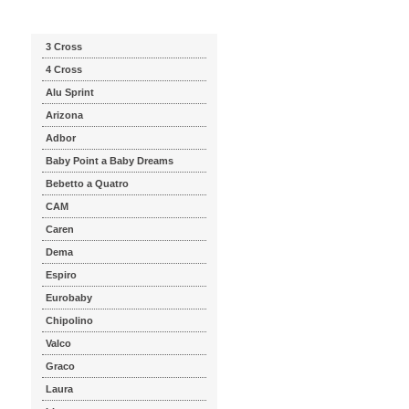
Katalog značek
3 Cross
4 Cross
Alu Sprint
Arizona
Adbor
Baby Point a Baby Dreams
Bebetto a Quatro
CAM
Caren
Dema
Espiro
Eurobaby
Chipolino
Valco
Graco
Laura