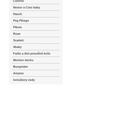
Livorno
Nestor a Coto baby
Hauck
Peg Pérego
Pikolo
Roan
Scarlett
4baby
Farlin a Alvi proutěné koše
Monitor dechu
Bumprider
Amytex
Ionizátory vody
seznam.cz