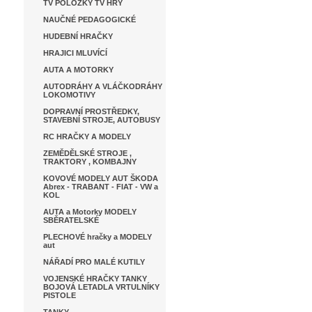
TV POLOŽKY TV HRY
NAUČNÉ PEDAGOGICKÉ
HUDEBNÍ HRAČKY
HRAJICI MLUVÍCÍ
AUTA A MOTORKY
AUTODRÁHY A VLÁČKODRÁHY
LOKOMOTIVY
DOPRAVNÍ PROSTŘEDKY,
STAVEBNÍ STROJE, AUTOBUSY
RC HRAČKY A MODELY
ZEMĚDĚLSKÉ STROJE ,
TRAKTORY , KOMBAJNY
KOVOVÉ MODELY AUT ŠKODA
Abrex - TRABANT - FIAT - VW a
KOL
AUTA a Motorky MODELY
SBĚRATELSKÉ
PLECHOVÉ hračky a MODELY
aut
NÁŘADÍ PRO MALÉ KUTILY
VOJENSKÉ HRAČKY TANKY
BOJOVÁ LETADLA VRTULNÍKY
PISTOLE