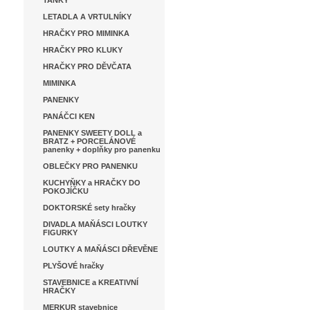
TANKY
LETADLA A VRTULNÍKY
HRAČKY PRO MIMINKA
HRAČKY PRO KLUKY
HRAČKY PRO DĚVČATA
MIMINKA
PANENKY
PANÁČCI KEN
PANENKY SWEETY DOLL a
BRATZ + PORCELÁNOVÉ
panenky + doplňky pro panenku
OBLEČKY PRO PANENKU
KUCHYŇKY a HRAČKY DO
POKOJÍČKU
DOKTORSKÉ sety hračky
DIVADLA MAŇÁSCI LOUTKY
FIGURKY
LOUTKY A MAŇÁSCI DŘEVĚNE
PLYŠOVÉ hračky
STAVEBNICE a KREATIVNÍ
HRAČKY
MERKUR stavebnice