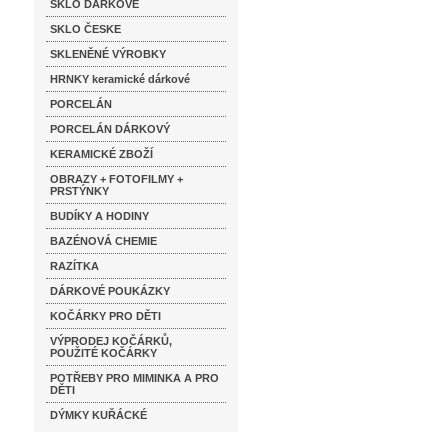
SKLO DÁRKOVÉ
SKLO ČESKE
SKLENĚNÉ VÝROBKY
HRNKY keramické dárkové
PORCELÁN
PORCELÁN DÁRKOVÝ
KERAMICKÉ ZBOŽÍ
OBRAZY + FOTOFILMY +
PRSTÝNKY
BUDÍKY A HODINY
BAZÉNOVÁ CHEMIE
RAZÍTKA
DÁRKOVÉ POUKÁZKY
KOČÁRKY PRO DĚTI
VÝPRODEJ KOČÁRKŮ,
POUŽITÉ KOČÁRKY
POTŘEBY PRO MIMINKA A PRO
DĚTI
DÝMKY KUŘÁCKÉ