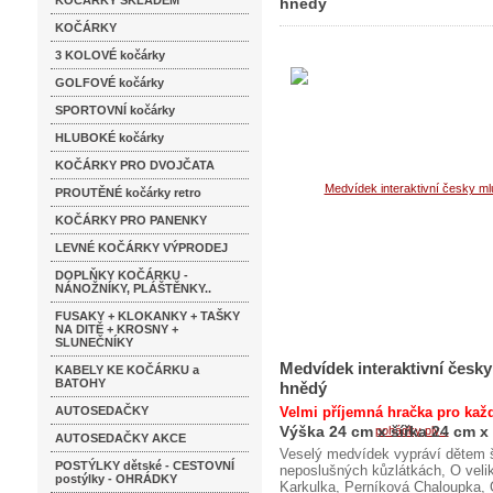
KOČÁRKY SKLADEM
hnědý
KOČÁRKY
3 KOLOVÉ kočárky
GOLFOVÉ kočárky
SPORTOVNÍ kočárky
HLUBOKÉ kočárky
KOČÁRKY PRO DVOJČATA
PROUTĚNÉ kočárky retro
KOČÁRKY PRO PANENKY
LEVNÉ KOČÁRKY VÝPRODEJ
DOPLŇKY KOČÁRKU -
NÁNOŽNÍKY, PLÁŠTĚNKY..
FUSAKY + KLOKANKY + TAŠKY
NA DITĚ + KROSNY +
SLUNEČNÍKY
Medvídek interaktivní česk
KABELY KE KOČÁRKU a
BATOHY
hnědý
AUTOSEDAČKY
Velmi příjemná hračka pro každ
Výška 24 cm x šířka 24 cm x
AUTOSEDAČKY AKCE
Veselý medvídek vypráví dětem 
POSTÝLKY dětské - CESTOVNÍ
neposlušných kůzlátkách, O veli
postýlky - OHRÁDKY
Karkulka, Perníková Chaloupka, 