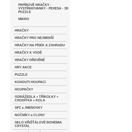
PAPÍROVÉ HRAČKY -
VYSTŘIHOVANKY - PEXESA - 3D
PUZZLE
MIKRO
HRAČKY
HRAČKY PRO NEJMENŠÍ
HRAČKY NA PÍSEK A ZAHRADU
HRAČKY K VODĚ
HRAČKY DŘEVĚNÉ
HRY AKCE
PUZZLE
KOHOUTI HOUPACI
HOUPAČKY
ODRÁŽEDLA + TŘÍKOLKY +
CHODÍTKA + KOLA
SPZ a JMENOVKY
NOČNÍKY a CLONY
SKLO KŘIŠŤÁLOVÉ BOHEMIA
CRYSTAL