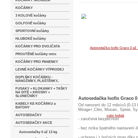
KOČÁRKY SKLADEM
KOČÁRKY
3 KOLOVÉ kočárky
GOLFOVÉ kočárky
SPORTOVNÍ kočárky
HLUBOKÉ kočárky
KOČÁRKY PRO DVOJČATA
PROUTĚNÉ kočárky retro
KOČÁRKY PRO PANENKY
LEVNÉ KOČÁRKY VÝPRODEJ
DOPLŇKY KOČÁRKU -
NÁNOŽNÍKY, PLÁŠTĚNKY..
FUSAKY + KLOKANKY + TAŠKY
NA DITĚ + KROSNY +
SLUNEČNÍKY
Autosedačka Isofix Graco 0
KABELY KE KOČÁRKU a
Od narození do 12 měsíců (0-13 
BATOHY
Mirage+,Cléo, Mosaic, Spree, Sy
AUTOSEDAČKY
- zaručená bezpečnost
AUTOSEDAČKY AKCE
- bez rizika špatného nastavení d
Autosedačky 0 až 13 kg
- ochrana i z bočních stran díky