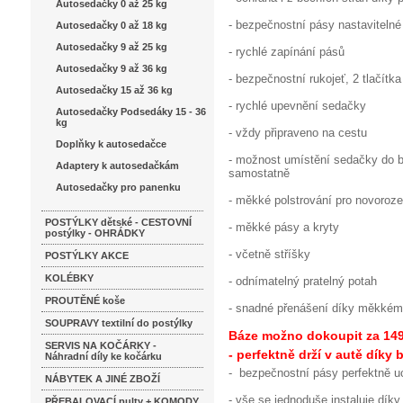
Autosedačky 0 až 25 kg
- bezpečnostní pásy nastavitelné
Autosedačky 0 až 18 kg
Autosedačky 9 až 25 kg
- rychlé zapínání pásů
Autosedačky 9 až 36 kg
- bezpečnostní rukojeť, 2 tlačítk
Autosedačky 15 až 36 kg
- rychlé upevnění sedačky
Autosedačky Podsedáky 15 - 36
kg
- vždy připraveno na cestu
Doplňky k autosedačce
- možnost umístění sedačky do 
Adaptery k autosedačkám
samostatně
Autosedačky pro panenku
- měkké polstrování pro novoroz
POSTÝLKY dětské - CESTOVNÍ
- měkké pásy a kryty
postýlky - OHRÁDKY
- včetně stříšky
POSTÝLKY AKCE
KOLÉBKY
- odnímatelný pratelný potah
PROUTĚNÉ koše
- snadné přenášení díky měkkém
SOUPRAVY textilní do postýlky
Báze možno dokoupit za 149
SERVIS NA KOČÁRKY -
- perfektně drží v autě dík
Náhradní díly ke kočárku
- bezpečnostní pásy perfektně 
NÁBYTEK A JINÉ ZBOŽÍ
- vše se jednoduše instaluje díky
PŘEBALOVACÍ pulty + KOMODY