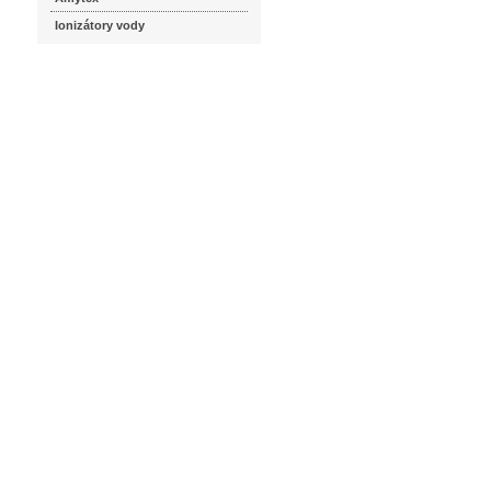
Ionizátory vody
seznam.cz