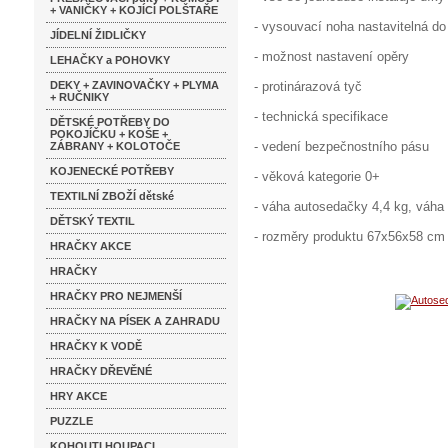
+ VANIČKY + KOJÍCÍ POLŠTAŘE
- vysouvací noha nastavitelná d
JÍDELNÍ ŽIDLIČKY
- možnost nastavení opěry
LEHAČKY a POHOVKY
DEKY + ZAVINOVAČKY + PLYMA
- protinárazová tyč
+ RUČNIKY
- technická specifikace
DĚTSKÉ POTŘEBY DO
POKOJÍČKU + KOŠE +
- vedení bezpečnostního pásu
ZÁBRANY + KOLOTOČE
KOJENECKÉ POTŘEBY
- věková kategorie 0+
TEXTILNÍ ZBOŽÍ dětské
- váha autosedačky 4,4 kg, váha
DĚTSKÝ TEXTIL
- rozměry produktu 67x56x58 cm
HRAČKY AKCE
HRAČKY
HRAČKY PRO NEJMENŠÍ
HRAČKY NA PÍSEK A ZAHRADU
HRAČKY K VODĚ
HRAČKY DŘEVĚNÉ
HRY AKCE
PUZZLE
KOHOUTI HOUPACI