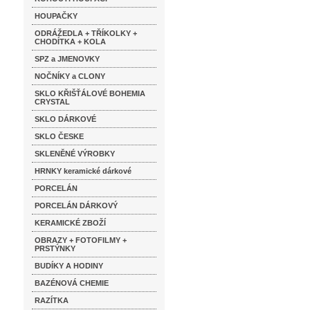
HOUPAČKY
ODRÁŽEDLA + TŘÍKOLKY +
CHODÍTKA + KOLA
SPZ a JMENOVKY
NOČNÍKY a CLONY
SKLO KŘIŠŤÁLOVÉ BOHEMIA
CRYSTAL
SKLO DÁRKOVÉ
SKLO ČESKE
SKLENĚNÉ VÝROBKY
HRNKY keramické dárkové
PORCELÁN
PORCELÁN DÁRKOVÝ
KERAMICKÉ ZBOŽÍ
OBRAZY + FOTOFILMY +
PRSTÝNKY
BUDÍKY A HODINY
BAZÉNOVÁ CHEMIE
RAZÍTKA