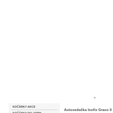
Homepage
Obchodní podmínky
Prodejna kočárků
Dárkové p
Katalog zboží
Kočárky NEC
»
AUTOSEDA
KOČÁRKY AKCE
Autosedačka Isofix Graco 0 
Autosedačka Isofix Graco 0 