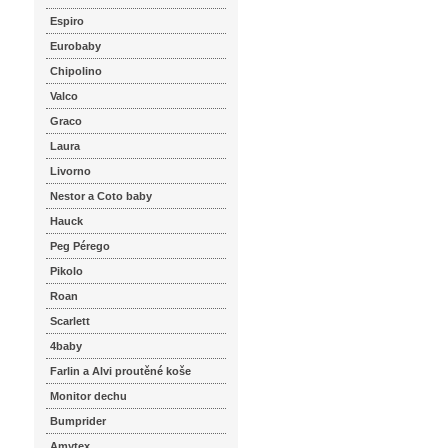
Espiro
Eurobaby
Chipolino
Valco
Graco
Laura
Livorno
Nestor a Coto baby
Hauck
Peg Pérego
Pikolo
Roan
Scarlett
4baby
Farlin a Alvi proutěné koše
Monitor dechu
Bumprider
Amytex