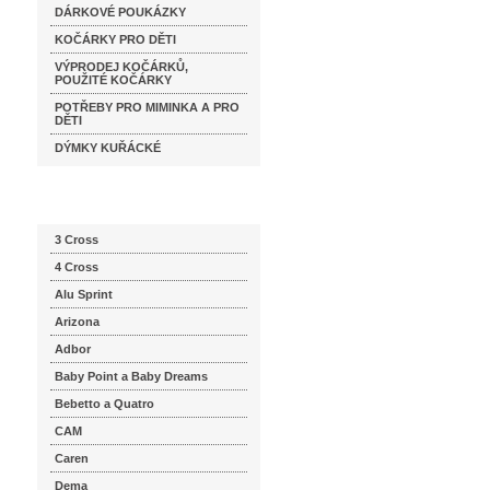
DÁRKOVÉ POUKÁZKY
KOČÁRKY PRO DĚTI
VÝPRODEJ KOČÁRKŮ,
POUŽITÉ KOČÁRKY
POTŘEBY PRO MIMINKA A PRO
DĚTI
DÝMKY KUŘÁCKÉ
Katalog značek
3 Cross
4 Cross
Alu Sprint
Arizona
Adbor
Baby Point a Baby Dreams
Bebetto a Quatro
CAM
Caren
Dema