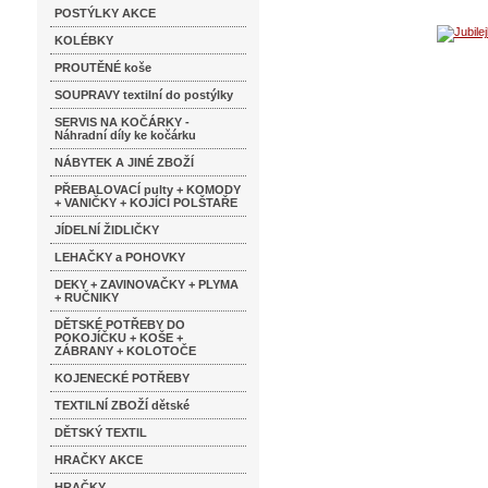
POSTÝLKY AKCE
KOLÉBKY
PROUTĚNÉ koše
SOUPRAVY textilní do postýlky
SERVIS NA KOČÁRKY -
Náhradní díly ke kočárku
NÁBYTEK A JINÉ ZBOŽÍ
PŘEBALOVACÍ pulty + KOMODY
+ VANIČKY + KOJÍCÍ POLŠTAŘE
JÍDELNÍ ŽIDLIČKY
LEHAČKY a POHOVKY
DEKY + ZAVINOVAČKY + PLYMA
+ RUČNIKY
DĚTSKÉ POTŘEBY DO
POKOJÍČKU + KOŠE +
ZÁBRANY + KOLOTOČE
KOJENECKÉ POTŘEBY
TEXTILNÍ ZBOŽÍ dětské
DĚTSKÝ TEXTIL
HRAČKY AKCE
HRAČKY