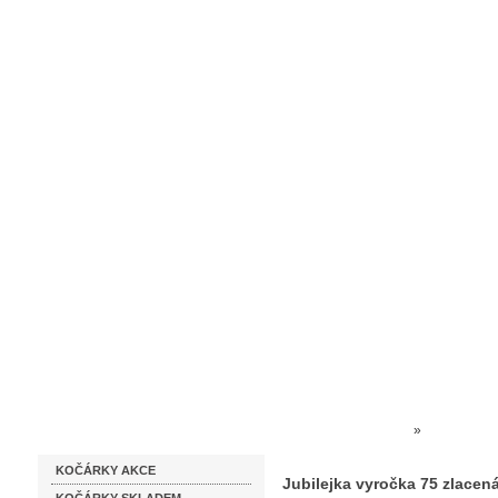
Homepage
Obchodní podmínky
Prodejna kočárků
Dárkové p
Katalog zboží
Kočárky NEC
»
SKLO ČES
KOČÁRKY AKCE
Jubilejka vyročka 75 zlacená
Jubilejka vyročka 75 zlacená