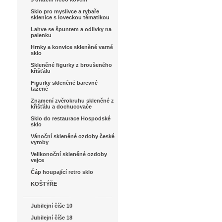
Sklo pro myslivce a rybaře
sklenice s loveckou tématikou
Lahve se špuntem a odlivky na
palenku
Hrnky a konvice skleněné varné
sklo
Skleněné figurky z broušeného
křišťálu
Figurky skleněné barevné
tažené
Znamení zvěrokruhu skleněné z
křišťálu a dochucovače
Sklo do restaurace Hospodské
sklo
Vánoční skleněné ozdoby české
vyroby
Velikonoční skleněné ozdoby
vejce
Čáp houpající retro sklo
KOŠTÝŘE
Jubilejní číše 10
Jubilejní číše 18