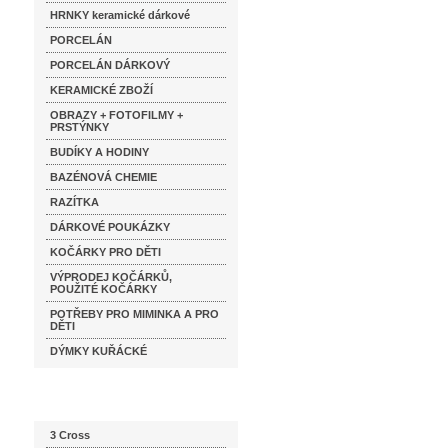
HRNKY keramické dárkové
PORCELÁN
PORCELÁN DÁRKOVÝ
KERAMICKÉ ZBOŽÍ
OBRAZY + FOTOFILMY +
PRSTÝNKY
BUDÍKY A HODINY
BAZÉNOVÁ CHEMIE
RAZÍTKA
DÁRKOVÉ POUKÁZKY
KOČÁRKY PRO DĚTI
VÝPRODEJ KOČÁRKŮ,
POUŽITÉ KOČÁRKY
POTŘEBY PRO MIMINKA A PRO
DĚTI
DÝMKY KUŘÁCKÉ
Katalog značek
3 Cross