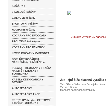
KOČÁRKY SKLADEM
KOČÁRKY
3 KOLOVÉ kočárky
GOLFOVÉ kočárky
SPORTOVNÍ kočárky
HLUBOKÉ kočárky
KOČÁRKY PRO DVOJČATA
PROUTĚNÉ kočárky retro
KOČÁRKY PRO PANENKY
LEVNÉ KOČÁRKY VÝPRODEJ
DOPLŇKY KOČÁRKU -
NÁNOŽNÍKY, PLÁŠTĚNKY..
FUSAKY + KLOKANKY + TAŠKY
NA DITĚ + KROSNY +
SLUNEČNÍKY
KABELY KE KOČÁRKU a
Jubilejní číše zlacená vyročka 
BATOHY
Tato číše s číslem je určena jako dárek 
Výška : 12 cm
AUTOSEDAČKY
Možnost doobjednání krabičky
AUTOSEDAČKY AKCE
POSTÝLKY dětské - CESTOVNÍ
postýlky - OHRÁDKY