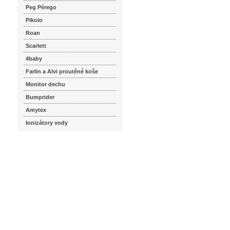
Peg Pérego
Pikolo
Roan
Scarlett
4baby
Farlin a Alvi proutěné koše
Monitor dechu
Bumprider
Amytex
Ionizátory vody
seznam.cz