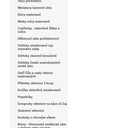
Vázy průhledné
Miniatury barevné sklo
Dózy malované
Misky mísy malované
Cukřenky , skleněné Šálky a
svíce
Hřbitovní sklo pohřebnictví
Odlivky smaltované typ
crystalex sady
Odlivky zlacené broušené
Odlivky české sododraselné
tenké sklo
Obří číše a sady sklenic
malovaných
Přátelky sklenice 2 kusy
Košíky skleněné smaltované
Popelníky
Grogovky sklenice na kávu či čaj
Svatební sklenice
Korbely s cínovým víkem
Retro - Historické umělecké sklo
s drátem nebo kovem