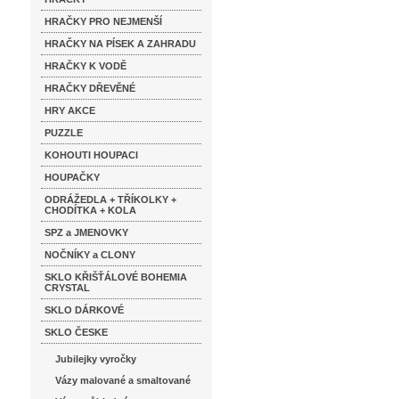
HRAČKY PRO NEJMENŠÍ
HRAČKY NA PÍSEK A ZAHRADU
HRAČKY K VODĚ
HRAČKY DŘEVĚNÉ
HRY AKCE
PUZZLE
KOHOUTI HOUPACI
HOUPAČKY
ODRÁŽEDLA + TŘÍKOLKY +
CHODÍTKA + KOLA
SPZ a JMENOVKY
NOČNÍKY a CLONY
SKLO KŘIŠŤÁLOVÉ BOHEMIA
CRYSTAL
SKLO DÁRKOVÉ
SKLO ČESKE
Jubilejky vyročky
Vázy malované a smaltované