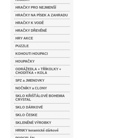
HRAČKY PRO NEJMENŠÍ
HRAČKY NA PÍSEK A ZAHRADU
HRAČKY K VODĚ
HRAČKY DŘEVĚNÉ
HRY AKCE
PUZZLE
KOHOUTI HOUPACI
HOUPAČKY
ODRÁŽEDLA + TŘÍKOLKY +
CHODÍTKA + KOLA
SPZ a JMENOVKY
NOČNÍKY a CLONY
SKLO KŘIŠŤÁLOVÉ BOHEMIA
CRYSTAL
SKLO DÁRKOVÉ
SKLO ČESKE
SKLENĚNÉ VÝROBKY
HRNKY keramické dárkové