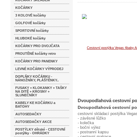
KOČÁRKY SKLADEM
KOČÁRKY
3 KOLOVÉ kočárky
GOLFOVÉ kočárky
SPORTOVNÍ kočárky
HLUBOKÉ kočárky
KOČÁRKY PRO DVOJČATA
PROUTĚNÉ kočárky retro
KOČÁRKY PRO PANENKY
LEVNÉ KOČÁRKY VÝPRODEJ
DOPLŇKY KOČÁRKU -
NÁNOŽNÍKY, PLÁŠTĚNKY..
FUSAKY + KLOKANKY + TAŠKY
NA DITĚ + KROSNY +
SLUNEČNÍKY
Dvoupodlahová cestovní po
KABELY KE KOČÁRKU a
BATOHY
Dvoupodlahová cestovní po
cestovní skládací postýlka Vega
AUTOSEDAČKY
- závěsné lůžko
AUTOSEDAČKY AKCE
- kolečka
- boční výlez
POSTÝLKY dětské - CESTOVNÍ
- postranní kapsu
postýlky - OHRÁDKY
- cestovní matrace