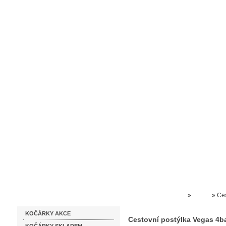
Homepage
Obchodní podmínky
Prodejna kočárků
Dárkové p
Katalog zboží
Kočárky NEC
»
4baby
»
Ces
KOČÁRKY AKCE
Cestovní postýlka Vegas 4b