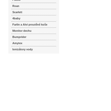
Roan
Scarlett
4baby
Farlin a Alvi proutěné koše
Monitor dechu
Bumprider
Amytex
Ionizátory vody
seznam.cz