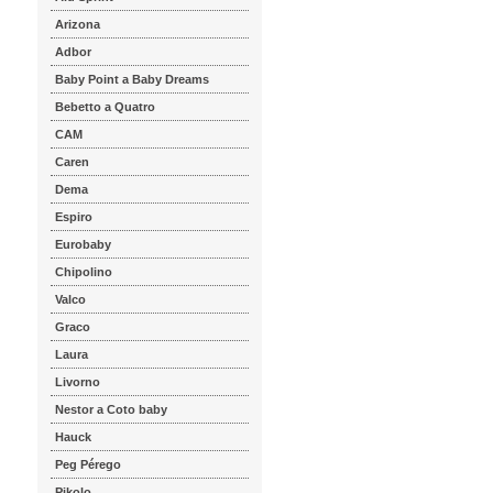
Arizona
Adbor
Baby Point a Baby Dreams
Bebetto a Quatro
CAM
Caren
Dema
Espiro
Eurobaby
Chipolino
Valco
Graco
Laura
Livorno
Nestor a Coto baby
Hauck
Peg Pérego
Pikolo