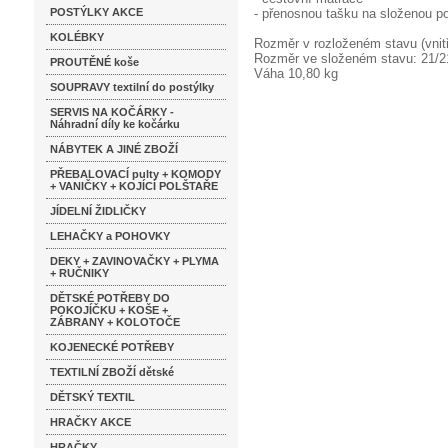
POSTÝLKY AKCE
- přenosnou tašku na složenou p
KOLÉBKY
Rozměr v rozloženém stavu (vnit
Rozměr ve složeném stavu: 21/2
PROUTĚNÉ koše
Váha 10,80 kg
SOUPRAVY textilní do postýlky
SERVIS NA KOČÁRKY -
Náhradní díly ke kočárku
NÁBYTEK A JINÉ ZBOŽÍ
PŘEBALOVACÍ pulty + KOMODY
+ VANIČKY + KOJÍCÍ POLŠTAŘE
JÍDELNÍ ŽIDLIČKY
LEHAČKY a POHOVKY
DEKY + ZAVINOVAČKY + PLYMA
+ RUČNIKY
DĚTSKÉ POTŘEBY DO
POKOJÍČKU + KOŠE +
ZÁBRANY + KOLOTOČE
KOJENECKÉ POTŘEBY
TEXTILNÍ ZBOŽÍ dětské
DĚTSKÝ TEXTIL
HRAČKY AKCE
HRAČKY