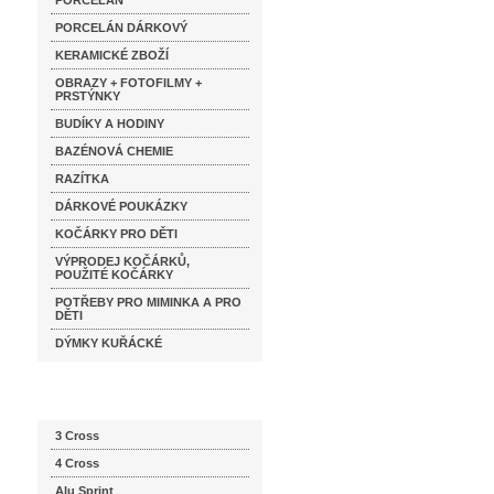
PORCELÁN
PORCELÁN DÁRKOVÝ
KERAMICKÉ ZBOŽÍ
OBRAZY + FOTOFILMY +
PRSTÝNKY
BUDÍKY A HODINY
BAZÉNOVÁ CHEMIE
RAZÍTKA
DÁRKOVÉ POUKÁZKY
KOČÁRKY PRO DĚTI
VÝPRODEJ KOČÁRKŮ,
POUŽITÉ KOČÁRKY
POTŘEBY PRO MIMINKA A PRO
DĚTI
DÝMKY KUŘÁCKÉ
Katalog značek
3 Cross
4 Cross
Alu Sprint