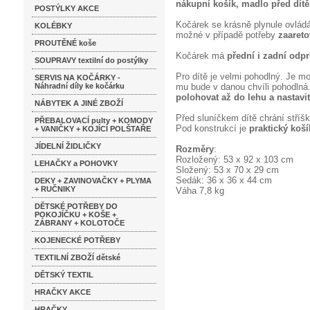
nákupní košík, madlo před dítě,
POSTÝLKY AKCE
Kočárek se krásně plynule ovlád
KOLÉBKY
možné v případě potřeby
zaareto
PROUTĚNÉ koše
Kočárek má
přední i zadní odp
SOUPRAVY textilní do postýlky
Pro dítě je velmi pohodlný. Je m
SERVIS NA KOČÁRKY -
Náhradní díly ke kočárku
mu bude v danou chvíli pohodlná.
polohovat až do lehu a nastavi
NÁBYTEK A JINÉ ZBOŽÍ
Před sluníčkem dítě chrání stříšk
PŘEBALOVACÍ pulty + KOMODY
Pod konstrukcí je
praktický koš
+ VANIČKY + KOJÍCÍ POLŠTAŘE
JÍDELNÍ ŽIDLIČKY
Rozměry
:
Rozložený: 53 x 92 x 103 сm
LEHAČKY a POHOVKY
Složený: 53 x 70 x 29 cm
Sedák: 36 x 36 x 44 cm
DEKY + ZAVINOVAČKY + PLYMA
+ RUČNIKY
Váha 7,8 kg
DĚTSKÉ POTŘEBY DO
POKOJÍČKU + KOŠE +
ZÁBRANY + KOLOTOČE
KOJENECKÉ POTŘEBY
TEXTILNÍ ZBOŽÍ dětské
DĚTSKÝ TEXTIL
HRAČKY AKCE
HRAČKY