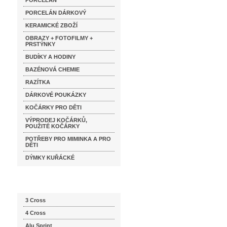
PORCELÁN
PORCELÁN DÁRKOVÝ
KERAMICKÉ ZBOŽÍ
OBRAZY + FOTOFILMY +
PRSTÝNKY
BUDÍKY A HODINY
BAZÉNOVÁ CHEMIE
RAZÍTKA
DÁRKOVÉ POUKÁZKY
KOČÁRKY PRO DĚTI
VÝPRODEJ KOČÁRKŮ,
POUŽITÉ KOČÁRKY
POTŘEBY PRO MIMINKA A PRO
DĚTI
DÝMKY KUŘÁCKÉ
Katalog značek
3 Cross
4 Cross
Alu Sprint