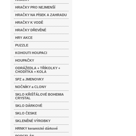
HRAČKY PRO NEJMENŠÍ
HRAČKY NA PÍSEK A ZAHRADU
HRAČKY K VODĚ
HRAČKY DŘEVĚNÉ
HRY AKCE
PUZZLE
KOHOUTI HOUPACI
HOUPAČKY
ODRÁŽEDLA + TŘÍKOLKY +
CHODÍTKA + KOLA
SPZ a JMENOVKY
NOČNÍKY a CLONY
SKLO KŘIŠŤÁLOVÉ BOHEMIA
CRYSTAL
SKLO DÁRKOVÉ
SKLO ČESKE
SKLENĚNÉ VÝROBKY
HRNKY keramické dárkové