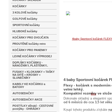
KOČÁRKY SKLADEM
KOČÁRKY
3 KOLOVÉ kočárky
GOLFOVÉ kočárky
SPORTOVNÍ kočárky
HLUBOKÉ kočárky
KOČÁRKY PRO DVOJČATA
PROUTĚNÉ kočárky retro
KOČÁRKY PRO PANENKY
LEVNÉ KOČÁRKY VÝPRODEJ
DOPLŇKY KOČÁRKU -
NÁNOŽNÍKY, PLÁŠTĚNKY..
FUSAKY + KLOKANKY + TAŠKY
NA DITĚ + KROSNY +
SLUNEČNÍKY
4 baby Sportovní kočárek 
KABELY KE KOČÁRKU a
Flexy - kočárek s moderním 
BATOHY
velmi lehký.
Kompaktní rozměry ve slože
AUTOSEDAČKY
Dokonale skladný a elegantní sp
AUTOSEDAČKY AKCE
od 6 měsíců do cca 3,5 let věk
POSTÝLKY dětské - CESTOVNÍ
postýlky - OHRÁDKY
Koupí tohoto produktu získáte
na