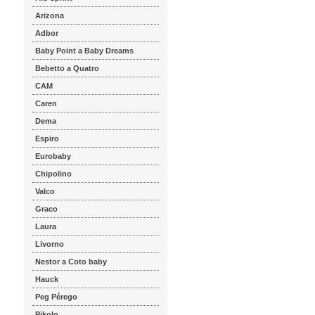
Arizona
Adbor
Baby Point a Baby Dreams
Bebetto a Quatro
CAM
Caren
Dema
Espiro
Eurobaby
Chipolino
Valco
Graco
Laura
Livorno
Nestor a Coto baby
Hauck
Peg Pérego
Pikolo