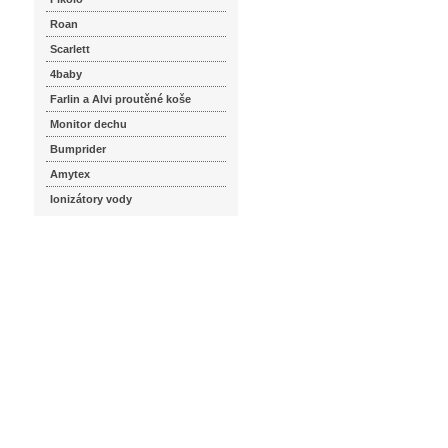
Roan
Scarlett
4baby
Farlin a Alvi proutěné koše
Monitor dechu
Bumprider
Amytex
Ionizátory vody
seznam.cz