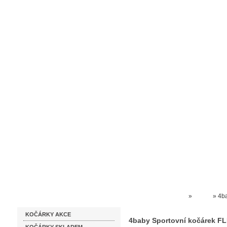
Homepage
Obchodní podmínky
Prodejna kočárků
Dárkové p
Katalog zboží
Kočárky NEC
»
4baby
»
4b
KOČÁRKY AKCE
4baby Sportovní kočárek F