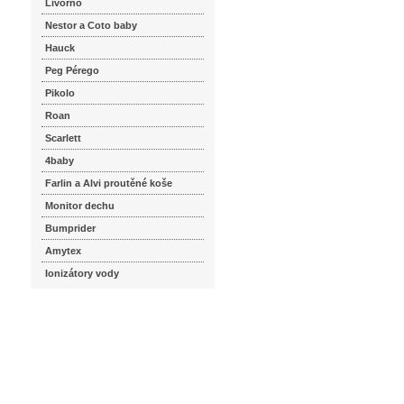
Livorno
Nestor a Coto baby
Hauck
Peg Pérego
Pikolo
Roan
Scarlett
4baby
Farlin a Alvi proutěné koše
Monitor dechu
Bumprider
Amytex
Ionizátory vody
seznam.cz