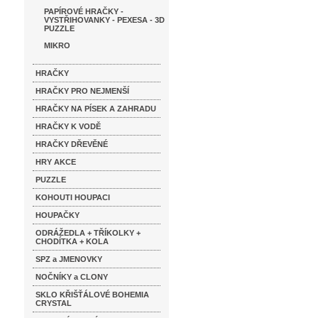
PAPÍROVÉ HRAČKY -
VYSTŘIHOVANKY - PEXESA - 3D
PUZZLE
MIKRO
HRAČKY
HRAČKY PRO NEJMENŠÍ
HRAČKY NA PÍSEK A ZAHRADU
HRAČKY K VODĚ
HRAČKY DŘEVĚNÉ
HRY AKCE
PUZZLE
KOHOUTI HOUPACI
HOUPAČKY
ODRÁŽEDLA + TŘÍKOLKY +
CHODÍTKA + KOLA
SPZ a JMENOVKY
NOČNÍKY a CLONY
SKLO KŘIŠŤÁLOVÉ BOHEMIA
CRYSTAL