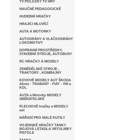
TV POLOŽKY TV HRY
NAUČNÉ PEDAGOGICKÉ
HUDEBNÍ HRAČKY
HRAJICI MLUVÍCÍ
AUTA A MOTORKY
AUTODRÁHY A VLÁČKODRÁHY
LOKOMOTIVY
DOPRAVNÍ PROSTŘEDKY,
STAVEBNÍ STROJE, AUTOBUSY
RC HRAČKY A MODELY
ZEMĚDĚLSKÉ STROJE ,
TRAKTORY , KOMBAJNY
KOVOVÉ MODELY AUT ŠKODA
Abrex - TRABANT - FIAT - VW a
KOL
AUTA a Motorky MODELY
SBĚRATELSKÉ
PLECHOVÉ hračky a MODELY
aut
NÁŘADÍ PRO MALÉ KUTILY
VOJENSKÉ HRAČKY TANKY
BOJOVÁ LETADLA VRTULNÍKY
PISTOLE