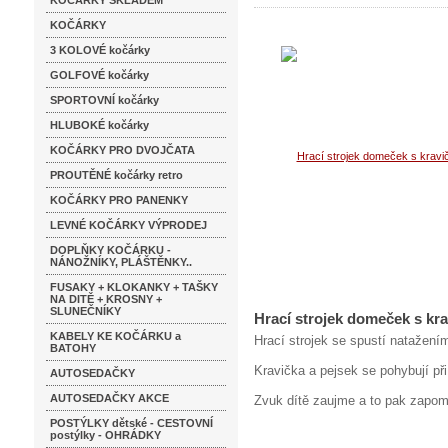
KOČÁRKY SKLADEM
KOČÁRKY
3 KOLOVÉ kočárky
GOLFOVÉ kočárky
SPORTOVNÍ kočárky
HLUBOKÉ kočárky
KOČÁRKY PRO DVOJČATA
PROUTĚNÉ kočárky retro
KOČÁRKY PRO PANENKY
LEVNÉ KOČÁRKY VÝPRODEJ
DOPLŇKY KOČÁRKU -
NÁNOŽNÍKY, PLÁŠTĚNKY..
FUSAKY + KLOKANKY + TAŠKY
NA DITĚ + KROSNY +
SLUNEČNÍKY
Hrací strojek domeček s kr
KABELY KE KOČÁRKU a
Hrací strojek se spustí natažení
BATOHY
Kravička a pejsek se pohybují při
AUTOSEDAČKY
AUTOSEDAČKY AKCE
Zvuk dítě zaujme a to pak zapome
POSTÝLKY dětské - CESTOVNÍ
postýlky - OHRÁDKY