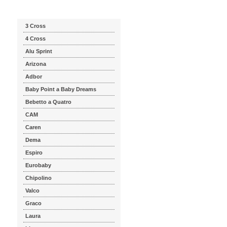
Katalog značek
3 Cross
4 Cross
Alu Sprint
Arizona
Adbor
Baby Point a Baby Dreams
Bebetto a Quatro
CAM
Caren
Dema
Espiro
Eurobaby
Chipolino
Valco
Graco
Laura