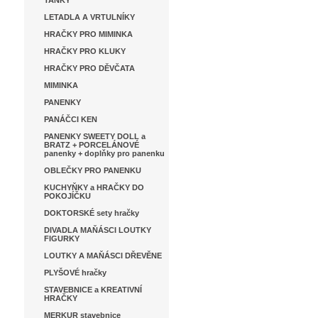
TANKY
LETADLA A VRTULNÍKY
HRAČKY PRO MIMINKA
HRAČKY PRO KLUKY
HRAČKY PRO DĚVČATA
MIMINKA
PANENKY
PANÁČCI KEN
PANENKY SWEETY DOLL a
BRATZ + PORCELÁNOVÉ
panenky + doplňky pro panenku
OBLEČKY PRO PANENKU
KUCHYŇKY a HRAČKY DO
POKOJÍČKU
DOKTORSKÉ sety hračky
DIVADLA MAŇÁSCI LOUTKY
FIGURKY
LOUTKY A MAŇÁSCI DŘEVĚNE
PLYŠOVÉ hračky
STAVEBNICE a KREATIVNÍ
HRAČKY
MERKUR stavebnice