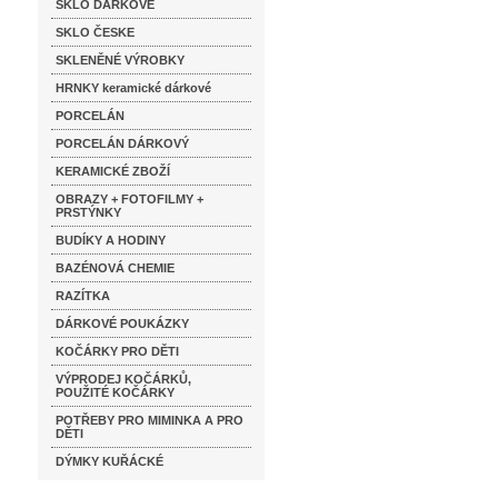
SKLO DÁRKOVÉ
SKLO ČESKE
SKLENĚNÉ VÝROBKY
HRNKY keramické dárkové
PORCELÁN
PORCELÁN DÁRKOVÝ
KERAMICKÉ ZBOŽÍ
OBRAZY + FOTOFILMY +
PRSTÝNKY
BUDÍKY A HODINY
BAZÉNOVÁ CHEMIE
RAZÍTKA
DÁRKOVÉ POUKÁZKY
KOČÁRKY PRO DĚTI
VÝPRODEJ KOČÁRKŮ,
POUŽITÉ KOČÁRKY
POTŘEBY PRO MIMINKA A PRO
DĚTI
DÝMKY KUŘÁCKÉ