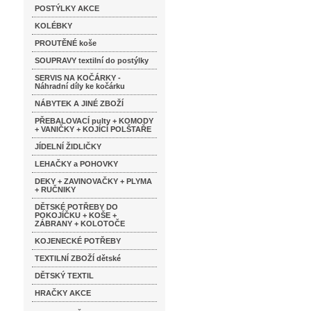
POSTÝLKY AKCE
KOLÉBKY
PROUTĚNÉ koše
SOUPRAVY textilní do postýlky
SERVIS NA KOČÁRKY -
Náhradní díly ke kočárku
NÁBYTEK A JINÉ ZBOŽÍ
PŘEBALOVACÍ pulty + KOMODY
+ VANIČKY + KOJÍCÍ POLŠTAŘE
JÍDELNÍ ŽIDLIČKY
LEHAČKY a POHOVKY
DEKY + ZAVINOVAČKY + PLYMA
+ RUČNIKY
DĚTSKÉ POTŘEBY DO
POKOJÍČKU + KOŠE +
ZÁBRANY + KOLOTOČE
KOJENECKÉ POTŘEBY
TEXTILNÍ ZBOŽÍ dětské
DĚTSKÝ TEXTIL
HRAČKY AKCE