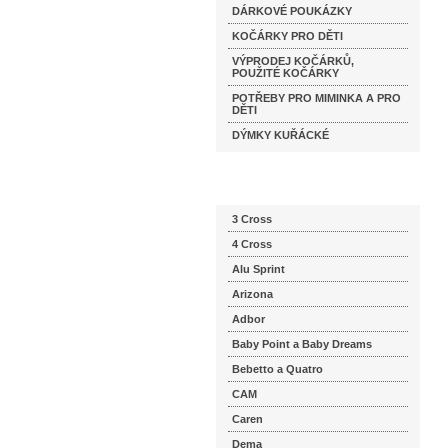
DÁRKOVÉ POUKÁZKY
KOČÁRKY PRO DĚTI
VÝPRODEJ KOČÁRKŮ,
POUŽITÉ KOČÁRKY
POTŘEBY PRO MIMINKA A PRO
DĚTI
DÝMKY KUŘÁCKÉ
Katalog značek
3 Cross
4 Cross
Alu Sprint
Arizona
Adbor
Baby Point a Baby Dreams
Bebetto a Quatro
CAM
Caren
Dema