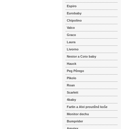
Espiro
Eurobaby
Chipolino
Valco
Graco
Laura
Livorno
Nestor a Coto baby
Hauck
Peg Pérego
Pikolo
Roan
Scarlett
4baby
Farlin a Alvi proutěné koše
Monitor dechu
Bumprider
Amytex