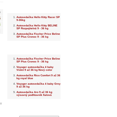
Nejnovější
m
Autosedačka Hello Kitty Racer SP
č
9-36kg
č
Autosedačka Hello Kitty BELINE
SP Rozpojitelná 9 - 36 kg
Autosedačka Fischer Price Beline
SP Plus Cronoc 9 - 36 kg
Nejprodávanější
Autosedačka Fischer Price Beline
SP Plus Cronoc 9 - 36 kg
Voyager autosedačka 4 baby
Violet 9 až 36 kg Nový color
Autosedačka Rico Comfort 9 až 36
kg royal blue
Voyager autosedačka 4 baby Grey
9 až 36 kg
Autosedačka Aro 9 až 36 kg
výsuvný podhlavník fialová
BY
Dotaz na prodejce