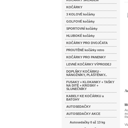
KOČÁRKY SKLADEM
KOČÁRKY
3 KOLOVÉ kočárky
GOLFOVÉ kočárky
SPORTOVNÍ kočárky
HLUBOKÉ kočárky
KOČÁRKY PRO DVOJČATA
PROUTĚNÉ kočárky retro
KOČÁRKY PRO PANENKY
LEVNÉ KOČÁRKY VÝPRODEJ
DOPLŇKY KOČÁRKU -
NÁNOŽNÍKY, PLÁŠTĚNKY..
FUSAKY + KLOKANKY + TAŠKY
NA DITĚ + KROSNY +
SLUNEČNÍKY
A
KABELY KE KOČÁRKU a
BATOHY
M
AUTOSEDAČKY
Au
au
AUTOSEDAČKY AKCE
Ri
Autosedačky 0 až 13 kg
Vl