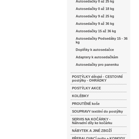
Autosedačky 0 až 25 kg
Autosedačky 0 až 18 kg
Autosedačky 9 až 25 kg
Autosedačky 9 až 36 kg
Autosedačky 15 až 36 kg
Autosedačky Podsedáky 15 - 36
kg
Doplňky k autosedačce
Adaptery k autosedačkám
Autosedačky pro panenku
POSTÝLKY dětské - CESTOVNÍ
postýlky - OHRÁDKY
POSTÝLKY AKCE
KOLÉBKY
PROUTĚNÉ koše
SOUPRAVY textilní do postýlky
SERVIS NA KOČÁRKY -
Náhradní díly ke kočárku
NÁBYTEK A JINÉ ZBOŽÍ
PŘEBALOVACÍ pulty + KOMODY