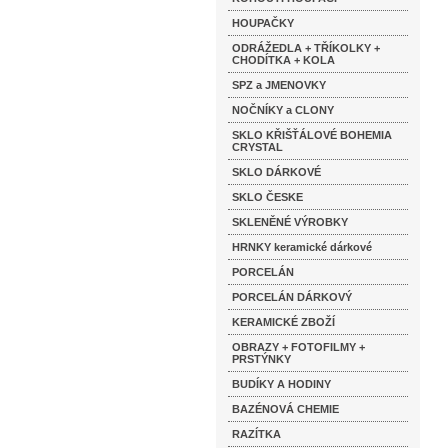
HOUPAČKY
ODRÁŽEDLA + TŘÍKOLKY +
CHODÍTKA + KOLA
SPZ a JMENOVKY
NOČNÍKY a CLONY
SKLO KŘIŠŤÁLOVÉ BOHEMIA
CRYSTAL
SKLO DÁRKOVÉ
SKLO ČESKE
SKLENĚNÉ VÝROBKY
HRNKY keramické dárkové
PORCELÁN
PORCELÁN DÁRKOVÝ
KERAMICKÉ ZBOŽÍ
OBRAZY + FOTOFILMY +
PRSTÝNKY
BUDÍKY A HODINY
BAZÉNOVÁ CHEMIE
RAZÍTKA