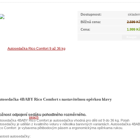
Dostupnost:
sklade
Běžná cena:
2.599 K
Cena:
1.999 K
utosedačka 4BABY Rico Comfort s nastavitelnou opěrkou hlavy
ožnost odpojení sedáku pohodlného rozměrného.
tosedačka 4BABY Rico Comfort je autosedačka vhodná pro děti od 9 do 36 kg. Potah
tosedačky je udělán z kvalitního veluru v několika barevných variantách. Autosedačka 4BA
co Comfort je vybavena pětibodovým pásem a ergonomickýma opěrkama rukou.
astosti autosedačky: