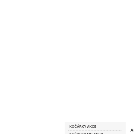
Homepage
Obchodní podmínky
Katalog zboží
KOČÁRKY AKCE
A