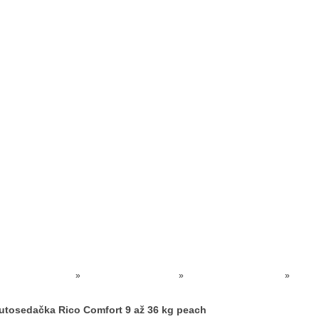
Prodejna kočárků
Dárkové poukázky
Odkazy
Slovensko
Kontak
Kočárky NEC
»
AUTOSEDAČKY AKCE
»
Autosedačky 9 až 36 kg
»
Autosedačka Rico Comfort 9 až 36 kg peach
utosedačka Rico Comfort 9 až 36 kg peach