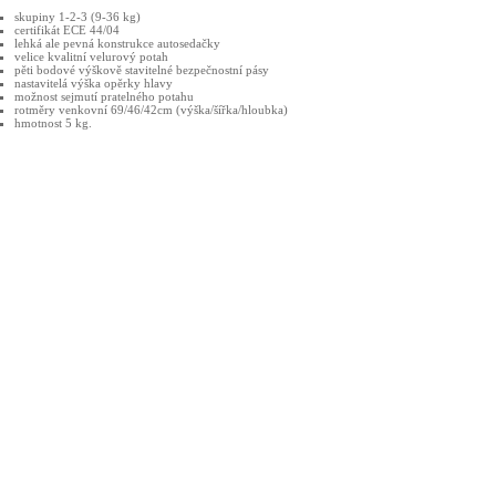
skupiny 1-2-3 (9-36 kg)
certifikát ECE 44/04
lehká ale pevná konstrukce autosedačky
velice kvalitní velurový potah
pěti bodové výškově stavitelné bezpečnostní pásy
nastavitelá výška opěrky hlavy
možnost sejmutí pratelného potahu
rotměry venkovní 69/46/42cm (výška/šířka/hloubka)
hmotnost 5 kg.