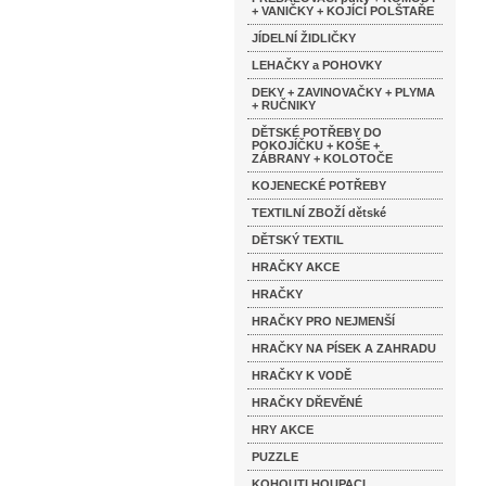
+ VANIČKY + KOJÍCÍ POLŠTAŘE
JÍDELNÍ ŽIDLIČKY
LEHAČKY a POHOVKY
DEKY + ZAVINOVAČKY + PLYMA
+ RUČNIKY
DĚTSKÉ POTŘEBY DO
POKOJÍČKU + KOŠE +
ZÁBRANY + KOLOTOČE
KOJENECKÉ POTŘEBY
TEXTILNÍ ZBOŽÍ dětské
DĚTSKÝ TEXTIL
HRAČKY AKCE
HRAČKY
HRAČKY PRO NEJMENŠÍ
HRAČKY NA PÍSEK A ZAHRADU
HRAČKY K VODĚ
HRAČKY DŘEVĚNÉ
HRY AKCE
PUZZLE
KOHOUTI HOUPACI