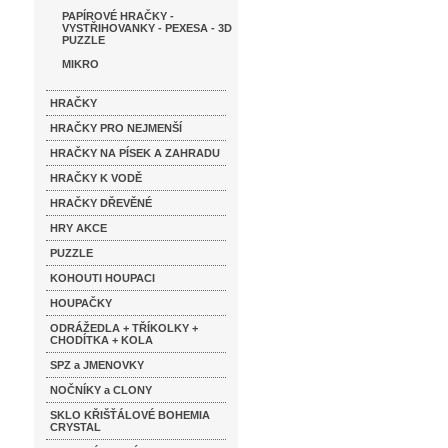
PAPÍROVÉ HRAČKY -
VYSTŘIHOVANKY - PEXESA - 3D
PUZZLE
MIKRO
HRAČKY
HRAČKY PRO NEJMENŠÍ
HRAČKY NA PÍSEK A ZAHRADU
HRAČKY K VODĚ
HRAČKY DŘEVĚNÉ
HRY AKCE
PUZZLE
KOHOUTI HOUPACI
HOUPAČKY
ODRÁŽEDLA + TŘÍKOLKY +
CHODÍTKA + KOLA
SPZ a JMENOVKY
NOČNÍKY a CLONY
SKLO KŘIŠŤÁLOVÉ BOHEMIA
CRYSTAL