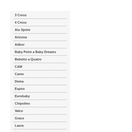
Katalog značek
3 Cross
4 Cross
Alu Sprint
Arizona
Adbor
Baby Point a Baby Dreams
Bebetto a Quatro
CAM
Caren
Dema
Espiro
Eurobaby
Chipolino
Valco
Graco
Laura