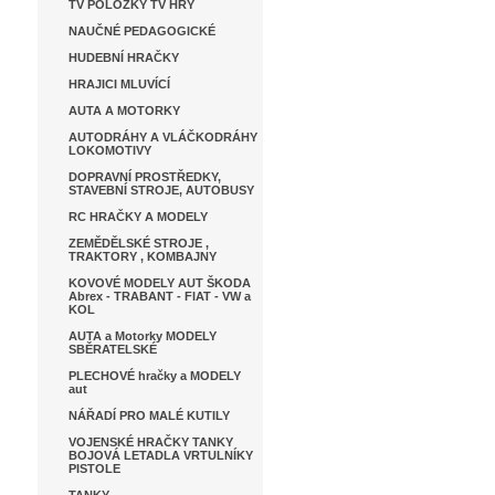
TV POLOŽKY TV HRY
NAUČNÉ PEDAGOGICKÉ
HUDEBNÍ HRAČKY
HRAJICI MLUVÍCÍ
AUTA A MOTORKY
AUTODRÁHY A VLÁČKODRÁHY
LOKOMOTIVY
DOPRAVNÍ PROSTŘEDKY,
STAVEBNÍ STROJE, AUTOBUSY
RC HRAČKY A MODELY
ZEMĚDĚLSKÉ STROJE ,
TRAKTORY , KOMBAJNY
KOVOVÉ MODELY AUT ŠKODA
Abrex - TRABANT - FIAT - VW a
KOL
AUTA a Motorky MODELY
SBĚRATELSKÉ
PLECHOVÉ hračky a MODELY
aut
NÁŘADÍ PRO MALÉ KUTILY
VOJENSKÉ HRAČKY TANKY
BOJOVÁ LETADLA VRTULNÍKY
PISTOLE