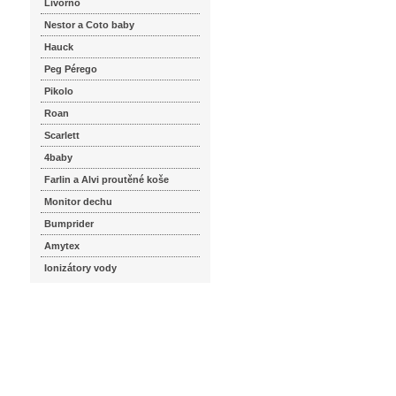
Livorno
Nestor a Coto baby
Hauck
Peg Pérego
Pikolo
Roan
Scarlett
4baby
Farlin a Alvi proutěné koše
Monitor dechu
Bumprider
Amytex
Ionizátory vody
seznam.cz