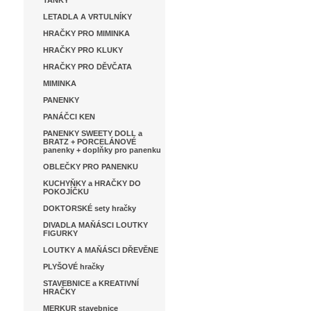
TANKY
LETADLA A VRTULNÍKY
HRAČKY PRO MIMINKA
HRAČKY PRO KLUKY
HRAČKY PRO DĚVČATA
MIMINKA
PANENKY
PANÁČCI KEN
PANENKY SWEETY DOLL a
BRATZ + PORCELÁNOVÉ
panenky + doplňky pro panenku
OBLEČKY PRO PANENKU
KUCHYŇKY a HRAČKY DO
POKOJÍČKU
DOKTORSKÉ sety hračky
DIVADLA MAŇÁSCI LOUTKY
FIGURKY
LOUTKY A MAŇÁSCI DŘEVĚNE
PLYŠOVÉ hračky
STAVEBNICE a KREATIVNÍ
HRAČKY
MERKUR stavebnice