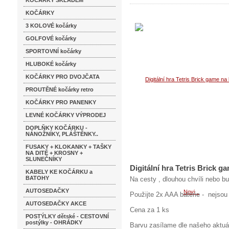
KOČÁRKY SKLADEM
KOČÁRKY
3 KOLOVÉ kočárky
GOLFOVÉ kočárky
SPORTOVNÍ kočárky
HLUBOKÉ kočárky
KOČÁRKY PRO DVOJČATA
PROUTĚNÉ kočárky retro
KOČÁRKY PRO PANENKY
LEVNÉ KOČÁRKY VÝPRODEJ
DOPLŇKY KOČÁRKU -
NÁNOŽNÍKY, PLÁŠTĚNKY..
FUSAKY + KLOKANKY + TAŠKY
NA DITĚ + KROSNY +
SLUNEČNÍKY
Digitální hra Tetris Brick ga
KABELY KE KOČÁRKU a
BATOHY
Na cesty , dlouhou chvíli nebo bu
AUTOSEDAČKY
Použijte 2x AAA baterie - nejsou
AUTOSEDAČKY AKCE
Cena za 1 ks
POSTÝLKY dětské - CESTOVNÍ
postýlky - OHRÁDKY
Barvu zasílame dle našeho aktuá