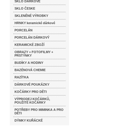
SKLO DÁRKOVÉ
SKLO ČESKE
SKLENĚNÉ VÝROBKY
HRNKY keramické dárkové
PORCELÁN
PORCELÁN DÁRKOVÝ
KERAMICKÉ ZBOŽÍ
OBRAZY + FOTOFILMY +
PRSTÝNKY
BUDÍKY A HODINY
BAZÉNOVÁ CHEMIE
RAZÍTKA
DÁRKOVÉ POUKÁZKY
KOČÁRKY PRO DĚTI
VÝPRODEJ KOČÁRKŮ,
POUŽITÉ KOČÁRKY
POTŘEBY PRO MIMINKA A PRO
DĚTI
DÝMKY KUŘÁCKÉ