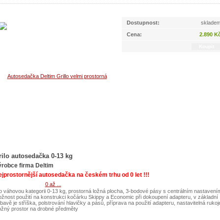
Dostupnost:
sklade
Cena:
2.890 K
rilo autosedačka 0-13 kg
ýrobce firma Deltim
jprostornější autosedačka na českém trhu od 0 let !!!
o váhovou kategorii 0-13 kg, prostorná ložná plocha, 3-bodové pásy s centrálním nastavení
žnost použití na konstrukci kočárku Skippy a Economic při dokoupení adapteru, v základní
bavě je stříška, polstrování hlavičky a pásů, příprava na použití adapteru, nastavitelná rukoj
ožný prostor na drobné předměty