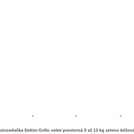
Prodejna kočárků
Dárkové poukázky
Odkazy
Slovensko
Kontak
Kočárky NEC
»
AUTOSEDAČKY AKCE
»
Autosedačky 0 až 13 kg
»
Autosedačka Deltim Grillo velmi prostorná 0 až 13 kg zeleno béžová
utosedačka Deltim Grillo velmi prostorná 0 až 13 kg zeleno béžov