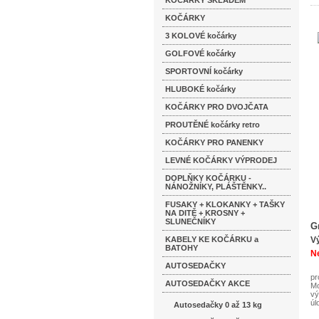
KOČÁRKY SKLADEM
KOČÁRKY
3 KOLOVÉ kočárky
GOLFOVÉ kočárky
SPORTOVNÍ kočárky
HLUBOKÉ kočárky
KOČÁRKY PRO DVOJČATA
PROUTĚNÉ kočárky retro
KOČÁRKY PRO PANENKY
LEVNÉ KOČÁRKY VÝPRODEJ
DOPLŇKY KOČÁRKU -
NÁNOŽNÍKY, PLÁŠTĚNKY..
FUSAKY + KLOKANKY + TAŠKY
NA DITĚ + KROSNY +
SLUNEČNÍKY
G
KABELY KE KOČÁRKU a
V
BATOHY
Ne
AUTOSEDAČKY
pr
AUTOSEDAČKY AKCE
Mo
vý
úl
Autosedačky 0 až 13 kg