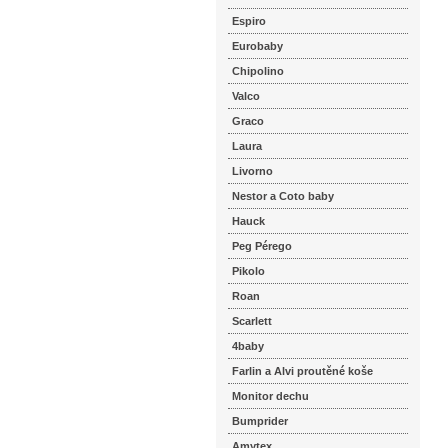
Espiro
Eurobaby
Chipolino
Valco
Graco
Laura
Livorno
Nestor a Coto baby
Hauck
Peg Pérego
Pikolo
Roan
Scarlett
4baby
Farlin a Alvi proutěné koše
Monitor dechu
Bumprider
Amytex