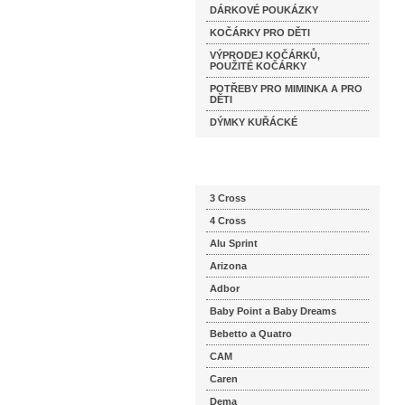
DÁRKOVÉ POUKÁZKY
KOČÁRKY PRO DĚTI
VÝPRODEJ KOČÁRKŮ,
POUŽITÉ KOČÁRKY
POTŘEBY PRO MIMINKA A PRO
DĚTI
DÝMKY KUŘÁCKÉ
Katalog značek
3 Cross
4 Cross
Alu Sprint
Arizona
Adbor
Baby Point a Baby Dreams
Bebetto a Quatro
CAM
Caren
Dema