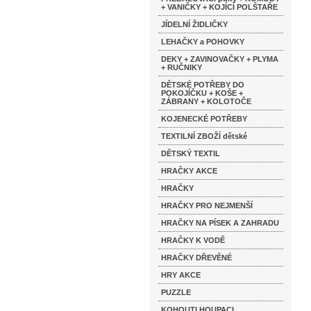
+ VANIČKY + KOJÍCÍ POLŠTAŘE
JÍDELNÍ ŽIDLIČKY
LEHAČKY a POHOVKY
DEKY + ZAVINOVAČKY + PLYMA
+ RUČNIKY
DĚTSKÉ POTŘEBY DO
POKOJÍČKU + KOŠE +
ZÁBRANY + KOLOTOČE
KOJENECKÉ POTŘEBY
TEXTILNÍ ZBOŽÍ dětské
DĚTSKÝ TEXTIL
HRAČKY AKCE
HRAČKY
HRAČKY PRO NEJMENŠÍ
HRAČKY NA PÍSEK A ZAHRADU
HRAČKY K VODĚ
HRAČKY DŘEVĚNÉ
HRY AKCE
PUZZLE
KOHOUTI HOUPACI