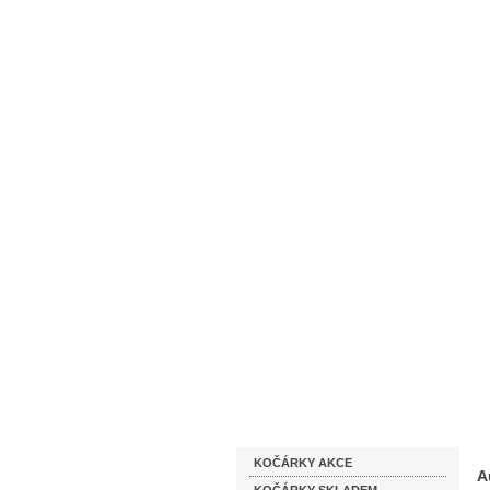
Homepage
Obchodní podmínky
Katalog zboží
KOČÁRKY AKCE
A