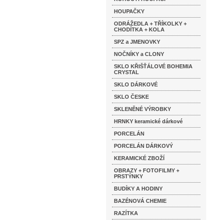
HOUPAČKY
ODRÁŽEDLA + TŘÍKOLKY +
CHODÍTKA + KOLA
SPZ a JMENOVKY
NOČNÍKY a CLONY
SKLO KŘIŠŤÁLOVÉ BOHEMIA
CRYSTAL
SKLO DÁRKOVÉ
SKLO ČESKE
SKLENĚNÉ VÝROBKY
HRNKY keramické dárkové
PORCELÁN
PORCELÁN DÁRKOVÝ
KERAMICKÉ ZBOŽÍ
OBRAZY + FOTOFILMY +
PRSTÝNKY
BUDÍKY A HODINY
BAZÉNOVÁ CHEMIE
RAZÍTKA