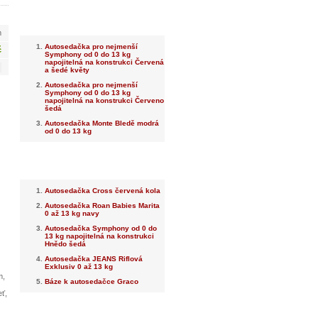
Nejnovější
m
Autosedačka pro nejmenší
č
Symphony od 0 do 13 kg
napojitelná na konstrukci Červená
a šedé květy
Autosedačka pro nejmenší
Symphony od 0 do 13 kg
napojitelná na konstrukci Červeno
šedá
Autosedačka Monte Bledě modrá
od 0 do 13 kg
Nejprodávanější
Autosedačka Cross červená kola
Autosedačka Roan Babies Marita
0 až 13 kg navy
Autosedačka Symphony od 0 do
13 kg napojitelná na konstrukci
Hnědo šedá
Autosedačka JEANS Riflová
Exklusiv 0 až 13 kg
m,
Báze k autosedačce Graco
eť,
Dotaz na prodejce