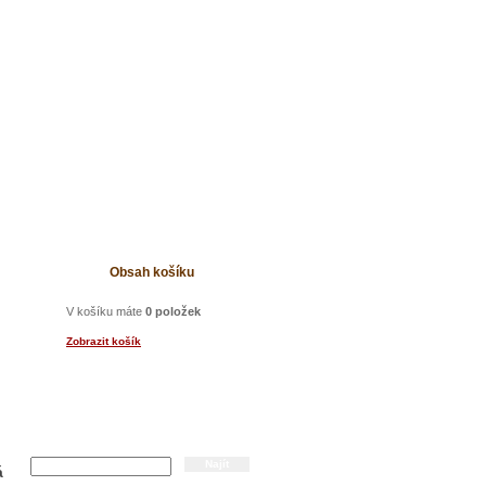
t
Obsah košíku
V košíku máte
0 položek
Zobrazit košík
Hledání
á