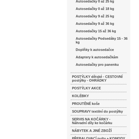
Autosedačky 0 až 25 kg
Autosedačky 0 až 18 kg
Autosedačky 9 až 25 kg
Autosedačky 9 až 36 kg
Autosedačky 15 až 36 kg
Autosedačky Podsedáky 15 - 36
kg
Doplňky k autosedačce
Adaptery k autosedačkám
Autosedačky pro panenku
POSTÝLKY dětské - CESTOVNÍ
postýlky - OHRÁDKY
POSTÝLKY AKCE
KOLÉBKY
PROUTĚNÉ koše
SOUPRAVY textilní do postýlky
SERVIS NA KOČÁRKY -
Náhradní díly ke kočárku
NÁBYTEK A JINÉ ZBOŽÍ
PŘEBALOVACÍ pulty + KOMODY