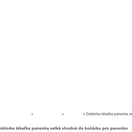
Prodejna kočárků
Dárkové poukázky
Odkazy
Slovensko
Kontak
Kočárky NEC
»
HRAČKY AKCE
»
PANENKY
»
Doktorka lékařka panenka v
vhodná do kočárku pro panenku
oktorka lékařka panenka velká vhodná do kočárku pro panenku