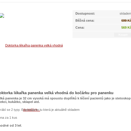
Dostupnost:
sklade
Běžná cena:
699 K
Cena:
569 K
oktorka lékařka panenka velká vhodná do kočárku pro panenku
lká panenka je 32 cm vysoká má spoustu doplňků k léčení pacientů jako je stetoskop 
jekci, kukátko, sklapel atd.
rábí se 2 typy. Expedujeme tu která je aktuálně skladem
na za 1 kus
odné od 3 let.