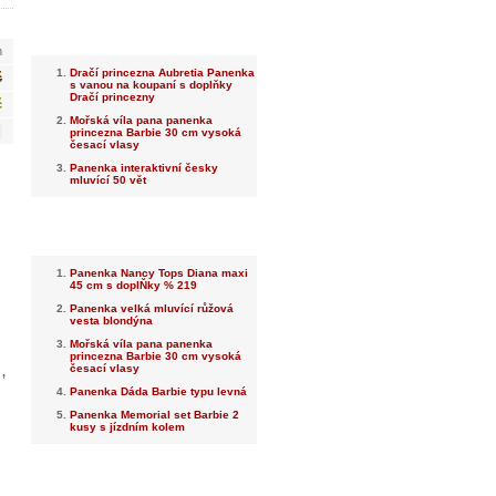
Nejnovější
m
Dračí princezna Aubretia Panenka
č
s vanou na koupaní s doplňky
Dračí princezny
č
Mořská víla pana panenka
princezna Barbie 30 cm vysoká
česací vlasy
Panenka interaktivní česky
mluvící 50 vět
Nejprodávanější
Panenka Nancy Tops Diana maxi
45 cm s doplŇky % 219
Panenka velká mluvící růžová
vesta blondýna
Mořská víla pana panenka
princezna Barbie 30 cm vysoká
česací vlasy
,
Panenka Dáda Barbie typu levná
Panenka Memorial set Barbie 2
kusy s jízdním kolem
Dotaz na prodejce