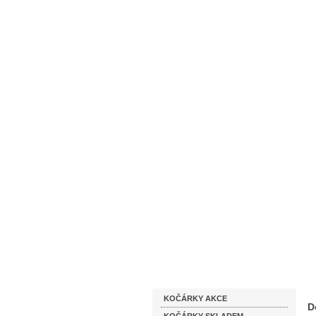
Homepage
Obchodní podmínky
Katalog zboží
KOČÁRKY AKCE
D