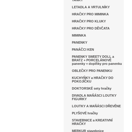
TANKY
LETADLA A VRTULNÍKY
HRAČKY PRO MIMINKA
HRAČKY PRO KLUKY
HRAČKY PRO DĚVČATA
MIMINKA
PANENKY
PANÁČCI KEN
PANENKY SWEETY DOLL a
BRATZ + PORCELÁNOVÉ
panenky + doplňky pro panenku
OBLEČKY PRO PANENKU
KUCHYŇKY a HRAČKY DO
POKOJÍČKU
DOKTORSKÉ sety hračky
DIVADLA MAŇÁSCI LOUTKY
FIGURKY
LOUTKY A MAŇÁSCI DŘEVĚNE
PLYŠOVÉ hračky
STAVEBNICE a KREATIVNÍ
HRAČKY
MERKUR stavebnice