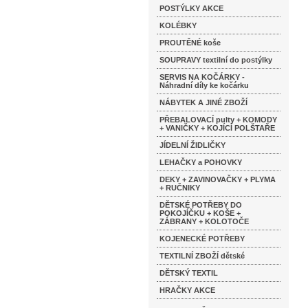
POSTÝLKY AKCE
KOLÉBKY
PROUTĚNÉ koše
SOUPRAVY textilní do postýlky
SERVIS NA KOČÁRKY -
Náhradní díly ke kočárku
NÁBYTEK A JINÉ ZBOŽÍ
PŘEBALOVACÍ pulty + KOMODY
+ VANIČKY + KOJÍCÍ POLŠTAŘE
JÍDELNÍ ŽIDLIČKY
LEHAČKY a POHOVKY
DEKY + ZAVINOVAČKY + PLYMA
+ RUČNIKY
DĚTSKÉ POTŘEBY DO
POKOJÍČKU + KOŠE +
ZÁBRANY + KOLOTOČE
KOJENECKÉ POTŘEBY
TEXTILNÍ ZBOŽÍ dětské
DĚTSKÝ TEXTIL
HRAČKY AKCE