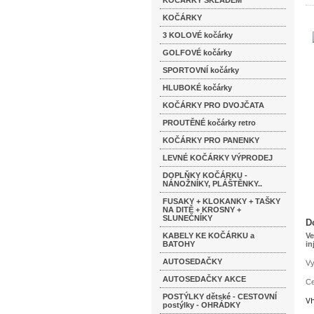
KOČÁRKY SKLADEM
KOČÁRKY
3 KOLOVÉ kočárky
GOLFOVÉ kočárky
SPORTOVNÍ kočárky
HLUBOKÉ kočárky
KOČÁRKY PRO DVOJČATA
PROUTĚNÉ kočárky retro
KOČÁRKY PRO PANENKY
LEVNÉ KOČÁRKY VÝPRODEJ
DOPLŇKY KOČÁRKU -
NÁNOŽNÍKY, PLÁŠTĚNKY..
FUSAKY + KLOKANKY + TAŠKY
NA DITĚ + KROSNY +
SLUNEČNÍKY
D
KABELY KE KOČÁRKU a
Ve
BATOHY
in
AUTOSEDAČKY
Vy
AUTOSEDAČKY AKCE
Ce
POSTÝLKY dětské - CESTOVNÍ
Vh
postýlky - OHRÁDKY