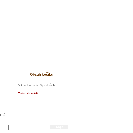
t
Obsah košíku
V košíku máte
0 položek
Zobrazit košík
elká
Hledání