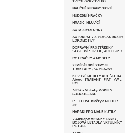
TV POLOŽKY TV HRY
NAUČNÉ PEDAGOGICKÉ
HUDEBNÍ HRAČKY
HRAJICI MLUVÍCÍ
AUTA A MOTORKY
AUTODRÁHY A VLÁČKODRÁHY
LOKOMOTIVY
DOPRAVNÍ PROSTŘEDKY,
STAVEBNÍ STROJE, AUTOBUSY
RC HRAČKY A MODELY
ZEMĚDĚLSKÉ STROJE ,
TRAKTORY , KOMBAJNY
KOVOVÉ MODELY AUT ŠKODA
Abrex - TRABANT - FIAT - VW a
KOL
AUTA a Motorky MODELY
SBĚRATELSKÉ
PLECHOVÉ hračky a MODELY
aut
NÁŘADÍ PRO MALÉ KUTILY
VOJENSKÉ HRAČKY TANKY
BOJOVÁ LETADLA VRTULNÍKY
PISTOLE