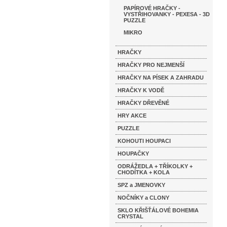
PAPÍROVÉ HRAČKY -
VYSTŘIHOVANKY - PEXESA - 3D
PUZZLE
MIKRO
HRAČKY
HRAČKY PRO NEJMENŠÍ
HRAČKY NA PÍSEK A ZAHRADU
HRAČKY K VODĚ
HRAČKY DŘEVĚNÉ
HRY AKCE
PUZZLE
KOHOUTI HOUPACI
HOUPAČKY
ODRÁŽEDLA + TŘÍKOLKY +
CHODÍTKA + KOLA
SPZ a JMENOVKY
NOČNÍKY a CLONY
SKLO KŘIŠŤÁLOVÉ BOHEMIA
CRYSTAL