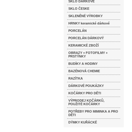
SKLO DÁRKOVÉ
SKLO ČESKE
SKLENĚNÉ VÝROBKY
HRNKY keramické dárkové
PORCELÁN
PORCELÁN DÁRKOVÝ
KERAMICKÉ ZBOŽÍ
OBRAZY + FOTOFILMY +
PRSTÝNKY
BUDÍKY A HODINY
BAZÉNOVÁ CHEMIE
RAZÍTKA
DÁRKOVÉ POUKÁZKY
KOČÁRKY PRO DĚTI
VÝPRODEJ KOČÁRKŮ,
POUŽITÉ KOČÁRKY
POTŘEBY PRO MIMINKA A PRO
DĚTI
DÝMKY KUŘÁCKÉ