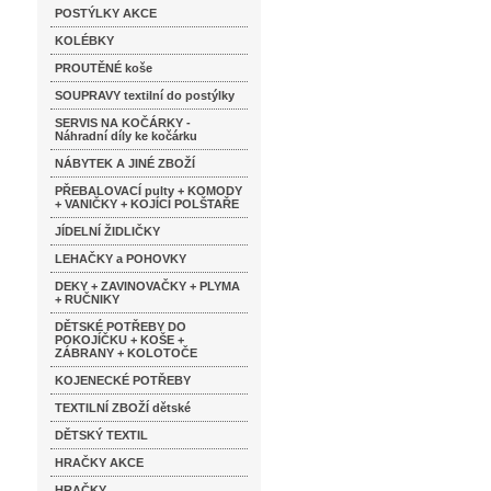
POSTÝLKY AKCE
KOLÉBKY
PROUTĚNÉ koše
SOUPRAVY textilní do postýlky
SERVIS NA KOČÁRKY -
Náhradní díly ke kočárku
NÁBYTEK A JINÉ ZBOŽÍ
PŘEBALOVACÍ pulty + KOMODY
+ VANIČKY + KOJÍCÍ POLŠTAŘE
JÍDELNÍ ŽIDLIČKY
LEHAČKY a POHOVKY
DEKY + ZAVINOVAČKY + PLYMA
+ RUČNIKY
DĚTSKÉ POTŘEBY DO
POKOJÍČKU + KOŠE +
ZÁBRANY + KOLOTOČE
KOJENECKÉ POTŘEBY
TEXTILNÍ ZBOŽÍ dětské
DĚTSKÝ TEXTIL
HRAČKY AKCE
HRAČKY