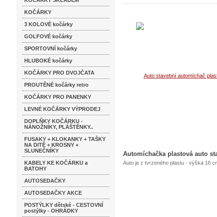
KOČÁRKY SKLADEM
KOČÁRKY
3 KOLOVÉ kočárky
GOLFOVÉ kočárky
SPORTOVNÍ kočárky
HLUBOKÉ kočárky
KOČÁRKY PRO DVOJČATA
PROUTĚNÉ kočárky retro
KOČÁRKY PRO PANENKY
LEVNÉ KOČÁRKY VÝPRODEJ
DOPLŇKY KOČÁRKU -
NÁNOŽNÍKY, PLÁŠTĚNKY..
FUSAKY + KLOKANKY + TAŠKY
NA DITĚ + KROSNY +
SLUNEČNÍKY
Automíchačka plastová auto st
KABELY KE KOČÁRKU a
Auto je z tvrzeného plastu - výška 16 
BATOHY
AUTOSEDAČKY
AUTOSEDAČKY AKCE
POSTÝLKY dětské - CESTOVNÍ
postýlky - OHRÁDKY