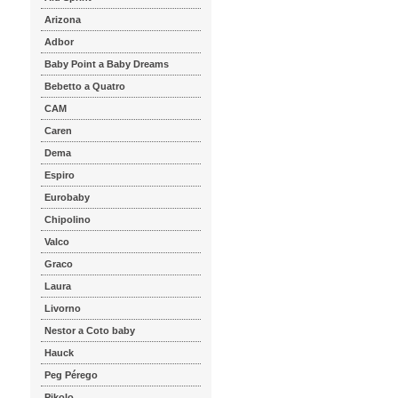
Arizona
Adbor
Baby Point a Baby Dreams
Bebetto a Quatro
CAM
Caren
Dema
Espiro
Eurobaby
Chipolino
Valco
Graco
Laura
Livorno
Nestor a Coto baby
Hauck
Peg Pérego
Pikolo