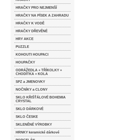
HRAČKY PRO NEJMENŠÍ
HRAČKY NA PÍSEK A ZAHRADU
HRAČKY K VODĚ
HRAČKY DŘEVĚNÉ
HRY AKCE
PUZZLE
KOHOUTI HOUPACI
HOUPAČKY
ODRÁŽEDLA + TŘÍKOLKY +
CHODÍTKA + KOLA
SPZ a JMENOVKY
NOČNÍKY a CLONY
SKLO KŘIŠŤÁLOVÉ BOHEMIA
CRYSTAL
SKLO DÁRKOVÉ
SKLO ČESKE
SKLENĚNÉ VÝROBKY
HRNKY keramické dárkové