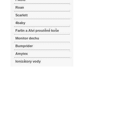
Roan
Scarlett
4baby
Farlin a Alvi proutěné koše
Monitor dechu
Bumprider
Amytex
Ionizátory vody
seznam.cz