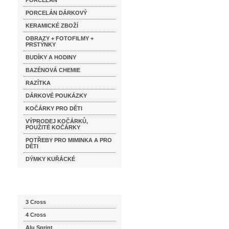
PORCELÁN
PORCELÁN DÁRKOVÝ
KERAMICKÉ ZBOŽÍ
OBRAZY + FOTOFILMY +
PRSTÝNKY
BUDÍKY A HODINY
BAZÉNOVÁ CHEMIE
RAZÍTKA
DÁRKOVÉ POUKÁZKY
KOČÁRKY PRO DĚTI
VÝPRODEJ KOČÁRKŮ,
POUŽITÉ KOČÁRKY
POTŘEBY PRO MIMINKA A PRO
DĚTI
DÝMKY KUŘÁCKÉ
Katalog značek
3 Cross
4 Cross
Alu Sprint