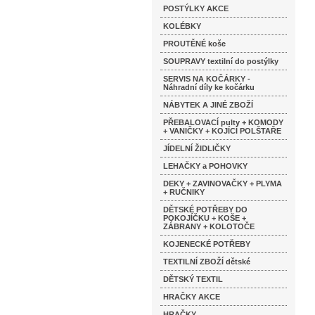
POSTÝLKY AKCE
KOLÉBKY
PROUTĚNÉ koše
SOUPRAVY textilní do postýlky
SERVIS NA KOČÁRKY -
Náhradní díly ke kočárku
NÁBYTEK A JINÉ ZBOŽÍ
PŘEBALOVACÍ pulty + KOMODY
+ VANIČKY + KOJÍCÍ POLŠTAŘE
JÍDELNÍ ŽIDLIČKY
LEHAČKY a POHOVKY
DEKY + ZAVINOVAČKY + PLYMA
+ RUČNIKY
DĚTSKÉ POTŘEBY DO
POKOJÍČKU + KOŠE +
ZÁBRANY + KOLOTOČE
KOJENECKÉ POTŘEBY
TEXTILNÍ ZBOŽÍ dětské
DĚTSKÝ TEXTIL
HRAČKY AKCE
HRAČKY