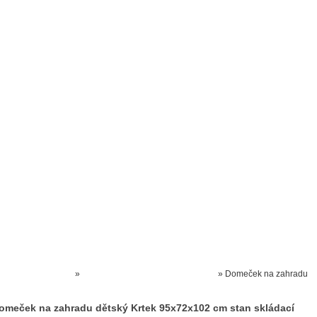
Prodejna kočárků
Dárkové poukázky
Odkazy
Slovensko
Kontak
Kočárky NEC
»
HRAČKY NA PÍSEK A ZAHRADU
»
Domeček na zahradu
dětský Krtek 95x72x102 cm stan skládací
omeček na zahradu dětský Krtek 95x72x102 cm stan skládací