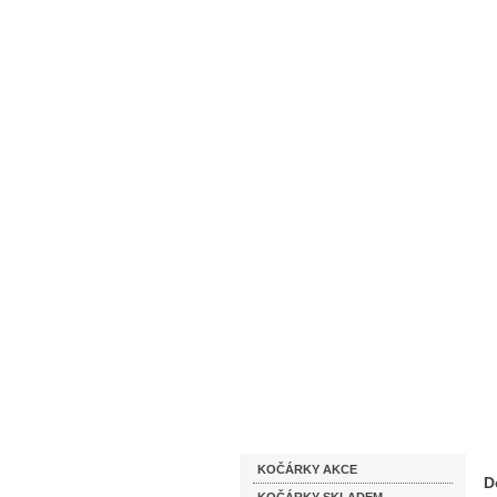
Homepage
Obchodní podmínky
Katalog zboží
KOČÁRKY AKCE
D