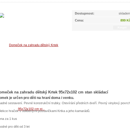
Dostupnost:
sklade
Cena:
899 K
omeček na zahradu dětský Krtek 95x72x102 cm stan skládací
mek je určen pro děti na hraní doma i venku.
adné sestavení. Pevné konstrukční trubky. Otevírání předních dveří. Pevný vinylový povrch
lekce hraček s oblíbenými postavičkami Krtka a jeho kamarádů.
na za 1 kus
odné pro děti od 3 let