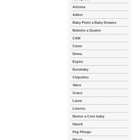
Arizona
Adbor
Baby Point a Baby Dreams
Bebetto a Quatro
CAM
Caren
Dema
Espiro
Eurobaby
Chipolino
Valco
Graco
Laura
Livorno
Nestor a Coto baby
Hauck
Peg Pérego
Pikolo