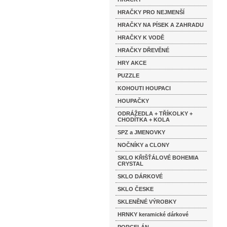
HRAČKY PRO NEJMENŠÍ
HRAČKY NA PÍSEK A ZAHRADU
HRAČKY K VODĚ
HRAČKY DŘEVĚNÉ
HRY AKCE
PUZZLE
KOHOUTI HOUPACI
HOUPAČKY
ODRÁŽEDLA + TŘÍKOLKY +
CHODÍTKA + KOLA
SPZ a JMENOVKY
NOČNÍKY a CLONY
SKLO KŘIŠŤÁLOVÉ BOHEMIA
CRYSTAL
SKLO DÁRKOVÉ
SKLO ČESKE
SKLENĚNÉ VÝROBKY
HRNKY keramické dárkové