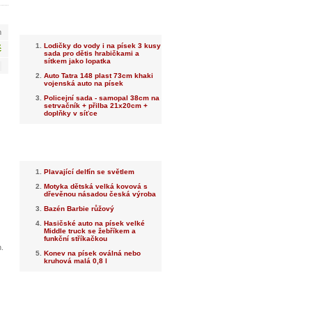
Nejnovější
m
Lodičky do vody i na písek 3 kusy
č
sada pro dětis hrabičkami a
sítkem jako lopatka
Auto Tatra 148 plast 73cm khaki
vojenská auto na písek
Policejní sada - samopal 38cm na
setrvačník + přilba 21x20cm +
doplňky v síťce
Nejprodávanější
Plavající delfín se světlem
Motyka dětská velká kovová s
dřevěnou násadou česká výroba
Bazén Barbie růžový
Hasičské auto na písek velké
Middle truck se žebříkem a
funkční stříkačkou
.
Konev na písek oválná nebo
kruhová malá 0,8 l
Dotaz na prodejce