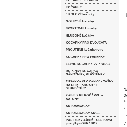
KOČÁRKY SKLADEM
KOČÁRKY
3 KOLOVÉ kočárky
GOLFOVÉ kočárky
SPORTOVNÍ kočárky
HLUBOKÉ kočárky
KOČÁRKY PRO DVOJČATA
PROUTĚNÉ kočárky retro
KOČÁRKY PRO PANENKY
LEVNÉ KOČÁRKY VÝPRODEJ
DOPLŇKY KOČÁRKU -
NÁNOŽNÍKY, PLÁŠTĚNKY..
FUSAKY + KLOKANKY + TAŠKY
NA DITĚ + KROSNY +
SLUNEČNÍKY
D
KABELY KE KOČÁRKU a
Do
BATOHY
Sn
AUTOSEDAČKY
Ko
AUTOSEDAČKY AKCE
Ce
POSTÝLKY dětské - CESTOVNÍ
postýlky - OHRÁDKY
Vh