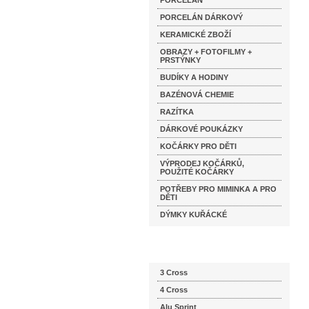
PORCELÁN
PORCELÁN DÁRKOVÝ
KERAMICKÉ ZBOŽÍ
OBRAZY + FOTOFILMY +
PRSTÝNKY
BUDÍKY A HODINY
BAZÉNOVÁ CHEMIE
RAZÍTKA
DÁRKOVÉ POUKÁZKY
KOČÁRKY PRO DĚTI
VÝPRODEJ KOČÁRKŮ,
POUŽITÉ KOČÁRKY
POTŘEBY PRO MIMINKA A PRO
DĚTI
DÝMKY KUŘÁCKÉ
Katalog značek
3 Cross
4 Cross
Alu Sprint