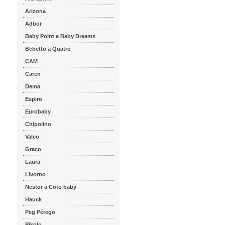
Arizona
Adbor
Baby Point a Baby Dreams
Bebetto a Quatro
CAM
Caren
Dema
Espiro
Eurobaby
Chipolino
Valco
Graco
Laura
Livorno
Nestor a Coto baby
Hauck
Peg Pérego
Pikolo