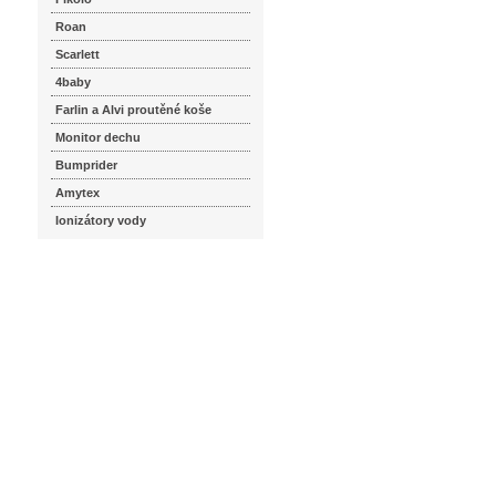
Roan
Scarlett
4baby
Farlin a Alvi proutěné koše
Monitor dechu
Bumprider
Amytex
Ionizátory vody
seznam.cz