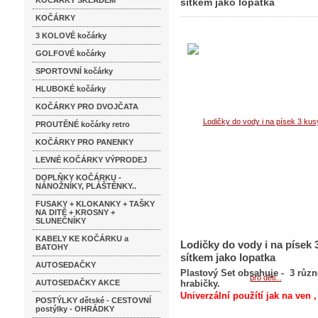
KOČÁRKY SKLADEM
sítkem jako lopatka
KOČÁRKY
3 KOLOVÉ kočárky
GOLFOVÉ kočárky
SPORTOVNÍ kočárky
HLUBOKÉ kočárky
KOČÁRKY PRO DVOJČATA
PROUTĚNÉ kočárky retro
KOČÁRKY PRO PANENKY
LEVNÉ KOČÁRKY VÝPRODEJ
DOPLŇKY KOČÁRKU -
NÁNOŽNÍKY, PLÁŠTĚNKY..
FUSAKY + KLOKANKY + TAŠKY
NA DITĚ + KROSNY +
SLUNEČNÍKY
KABELY KE KOČÁRKU a
Lodičky do vody i na písek 
BATOHY
sítkem jako lopatka
AUTOSEDAČKY
Plastový Set obsahuje - 3 různě
AUTOSEDAČKY AKCE
hrabičky.
Univerzální použítí jak na ven ,
POSTÝLKY dětské - CESTOVNÍ
postýlky - OHRÁDKY