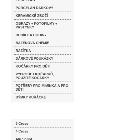
PORCELÁN
PORCELÁN DÁRKOVÝ
KERAMICKÉ ZBOŽÍ
OBRAZY + FOTOFILMY +
PRSTÝNKY
BUDÍKY A HODINY
BAZÉNOVÁ CHEMIE
RAZÍTKA
DÁRKOVÉ POUKÁZKY
KOČÁRKY PRO DĚTI
VÝPRODEJ KOČÁRKŮ,
POUŽITÉ KOČÁRKY
POTŘEBY PRO MIMINKA A PRO
DĚTI
DÝMKY KUŘÁCKÉ
Katalog značek
3 Cross
4 Cross
Alu Sprint