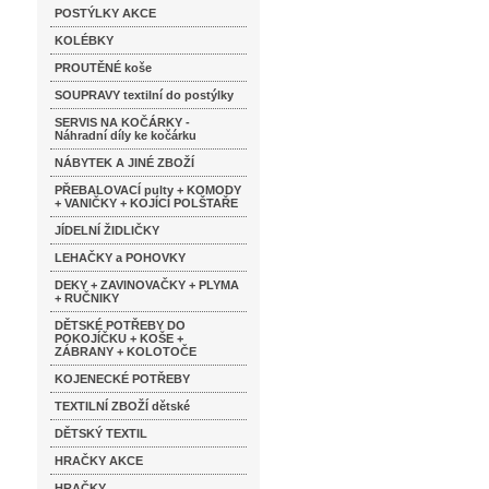
POSTÝLKY AKCE
KOLÉBKY
PROUTĚNÉ koše
SOUPRAVY textilní do postýlky
SERVIS NA KOČÁRKY -
Náhradní díly ke kočárku
NÁBYTEK A JINÉ ZBOŽÍ
PŘEBALOVACÍ pulty + KOMODY
+ VANIČKY + KOJÍCÍ POLŠTAŘE
JÍDELNÍ ŽIDLIČKY
LEHAČKY a POHOVKY
DEKY + ZAVINOVAČKY + PLYMA
+ RUČNIKY
DĚTSKÉ POTŘEBY DO
POKOJÍČKU + KOŠE +
ZÁBRANY + KOLOTOČE
KOJENECKÉ POTŘEBY
TEXTILNÍ ZBOŽÍ dětské
DĚTSKÝ TEXTIL
HRAČKY AKCE
HRAČKY