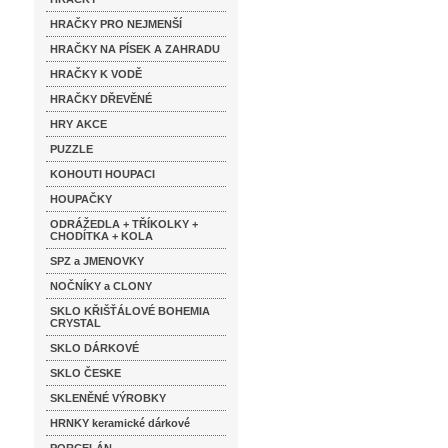
HRAČKY PRO NEJMENŠÍ
HRAČKY NA PÍSEK A ZAHRADU
HRAČKY K VODĚ
HRAČKY DŘEVĚNÉ
HRY AKCE
PUZZLE
KOHOUTI HOUPACI
HOUPAČKY
ODRÁŽEDLA + TŘÍKOLKY +
CHODÍTKA + KOLA
SPZ a JMENOVKY
NOČNÍKY a CLONY
SKLO KŘIŠŤÁLOVÉ BOHEMIA
CRYSTAL
SKLO DÁRKOVÉ
SKLO ČESKE
SKLENĚNÉ VÝROBKY
HRNKY keramické dárkové