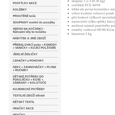
skupiny 1-2-3 (9-36 kg)
POSTÝLKY AKCE
certifikát ECE 44/04
lehká ale pevná konstrukce au
KOLÉBKY
velice kvalitní velurový potah
PROUTĚNÉ koše
pěti bodové výškově staviteln
nastavitelá výška opěrky hlavy
SOUPRAVY textilní do postýlky
možnost sejmutí pratelného po
SERVIS NA KOČÁRKY -
rotměry venkovní 69/46/42cm 
Náhradní díly ke kočárku
hmotnost 5 kg.
NÁBYTEK A JINÉ ZBOŽÍ
PŘEBALOVACÍ pulty + KOMODY
+ VANIČKY + KOJÍCÍ POLŠTAŘE
JÍDELNÍ ŽIDLIČKY
LEHAČKY a POHOVKY
DEKY + ZAVINOVAČKY + PLYMA
+ RUČNIKY
DĚTSKÉ POTŘEBY DO
POKOJÍČKU + KOŠE +
ZÁBRANY + KOLOTOČE
KOJENECKÉ POTŘEBY
TEXTILNÍ ZBOŽÍ dětské
DĚTSKÝ TEXTIL
HRAČKY AKCE
HRAČKY