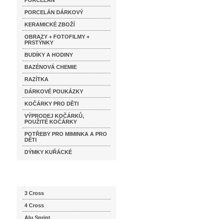
PORCELÁN
PORCELÁN DÁRKOVÝ
KERAMICKÉ ZBOŽÍ
OBRAZY + FOTOFILMY +
PRSTÝNKY
BUDÍKY A HODINY
BAZÉNOVÁ CHEMIE
RAZÍTKA
DÁRKOVÉ POUKÁZKY
KOČÁRKY PRO DĚTI
VÝPRODEJ KOČÁRKŮ,
POUŽITÉ KOČÁRKY
POTŘEBY PRO MIMINKA A PRO
DĚTI
DÝMKY KUŘÁCKÉ
Katalog značek
3 Cross
4 Cross
Alu Sprint