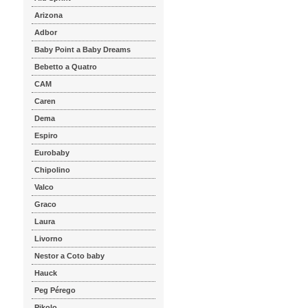
Arizona
Adbor
Baby Point a Baby Dreams
Bebetto a Quatro
CAM
Caren
Dema
Espiro
Eurobaby
Chipolino
Valco
Graco
Laura
Livorno
Nestor a Coto baby
Hauck
Peg Pérego
Pikolo