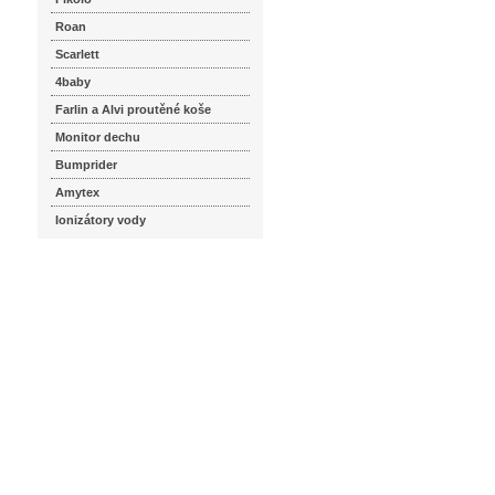
Roan
Scarlett
4baby
Farlin a Alvi proutěné koše
Monitor dechu
Bumprider
Amytex
Ionizátory vody
seznam.cz