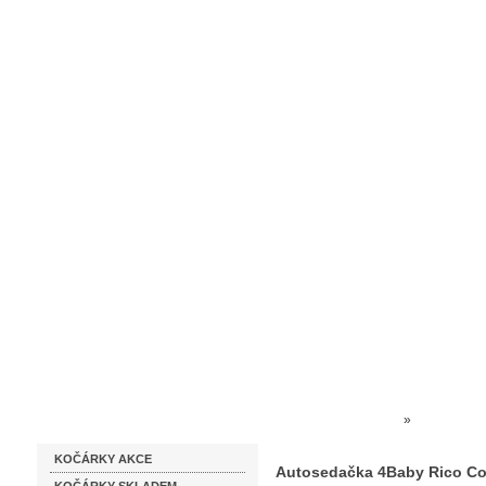
Homepage
Obchodní podmínky
Prodejna kočárků
Dárkové p
Katalog zboží
Kočárky NEC
»
AUTOSED
KOČÁRKY AKCE
Autosedačka 4Baby Rico Co