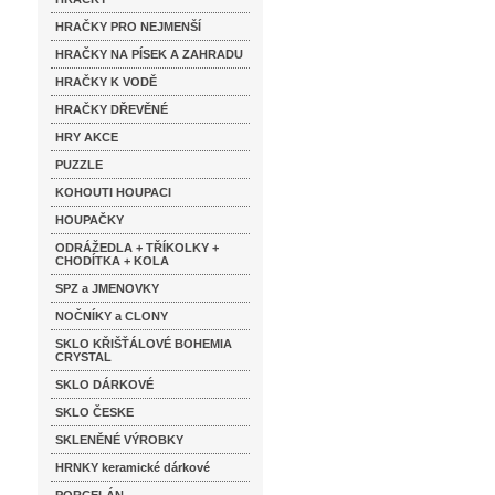
HRAČKY PRO NEJMENŠÍ
HRAČKY NA PÍSEK A ZAHRADU
HRAČKY K VODĚ
HRAČKY DŘEVĚNÉ
HRY AKCE
PUZZLE
KOHOUTI HOUPACI
HOUPAČKY
ODRÁŽEDLA + TŘÍKOLKY +
CHODÍTKA + KOLA
SPZ a JMENOVKY
NOČNÍKY a CLONY
SKLO KŘIŠŤÁLOVÉ BOHEMIA
CRYSTAL
SKLO DÁRKOVÉ
SKLO ČESKE
SKLENĚNÉ VÝROBKY
HRNKY keramické dárkové