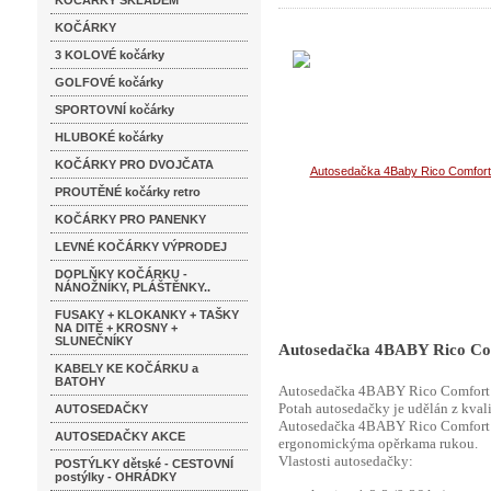
KOČÁRKY SKLADEM
KOČÁRKY
3 KOLOVÉ kočárky
GOLFOVÉ kočárky
SPORTOVNÍ kočárky
HLUBOKÉ kočárky
KOČÁRKY PRO DVOJČATA
PROUTĚNÉ kočárky retro
KOČÁRKY PRO PANENKY
LEVNÉ KOČÁRKY VÝPRODEJ
DOPLŇKY KOČÁRKU -
NÁNOŽNÍKY, PLÁŠTĚNKY..
FUSAKY + KLOKANKY + TAŠKY
NA DITĚ + KROSNY +
SLUNEČNÍKY
Autosedačka 4BABY Rico Co
KABELY KE KOČÁRKU a
BATOHY
Autosedačka 4BABY Rico Comfort je
Potah autosedačky je udělán z kval
AUTOSEDAČKY
Autosedačka 4BABY Rico Comfort 
AUTOSEDAČKY AKCE
ergonomickýma opěrkama rukou.
Vlastosti autosedačky:
POSTÝLKY dětské - CESTOVNÍ
postýlky - OHRÁDKY