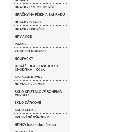
HRAČKY PRO NEJMENŠÍ
HRAČKY NA PÍSEK A ZAHRADU
HRAČKY K VODĚ
HRAČKY DŘEVĚNÉ
HRY AKCE
PUZZLE
KOHOUTI HOUPACI
HOUPAČKY
ODRÁŽEDLA + TŘÍKOLKY +
CHODÍTKA + KOLA
SPZ a JMENOVKY
NOČNÍKY a CLONY
SKLO KŘIŠŤÁLOVÉ BOHEMIA
CRYSTAL
SKLO DÁRKOVÉ
SKLO ČESKE
SKLENĚNÉ VÝROBKY
HRNKY keramické dárkové