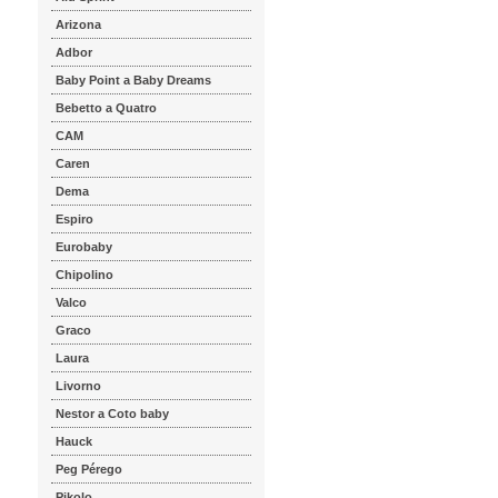
Arizona
Adbor
Baby Point a Baby Dreams
Bebetto a Quatro
CAM
Caren
Dema
Espiro
Eurobaby
Chipolino
Valco
Graco
Laura
Livorno
Nestor a Coto baby
Hauck
Peg Pérego
Pikolo