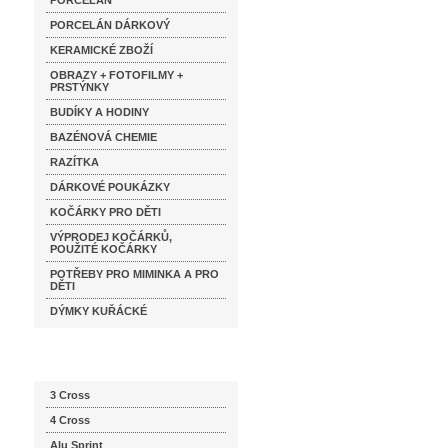
PORCELÁN
PORCELÁN DÁRKOVÝ
KERAMICKÉ ZBOŽÍ
OBRAZY + FOTOFILMY +
PRSTÝNKY
BUDÍKY A HODINY
BAZÉNOVÁ CHEMIE
RAZÍTKA
DÁRKOVÉ POUKÁZKY
KOČÁRKY PRO DĚTI
VÝPRODEJ KOČÁRKŮ,
POUŽITÉ KOČÁRKY
POTŘEBY PRO MIMINKA A PRO
DĚTI
DÝMKY KUŘÁCKÉ
Katalog značek
3 Cross
4 Cross
Alu Sprint