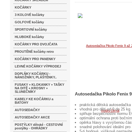
KOČÁRKY SKLADEM
KOČÁRKY
3 KOLOVÉ kočárky
GOLFOVÉ kočárky
SPORTOVNÍ kočárky
HLUBOKÉ kočárky
KOČÁRKY PRO DVOJČATA
PROUTĚNÉ kočárky retro
KOČÁRKY PRO PANENKY
LEVNÉ KOČÁRKY VÝPRODEJ
DOPLŇKY KOČÁRKU -
NÁNOŽNÍKY, PLÁŠTĚNKY..
FUSAKY + KLOKANKY + TAŠKY
NA DITĚ + KROSNY +
SLUNEČNÍKY
Autosedačka Pikolo Fenix 9
KABELY KE KOČÁRKU a
BATOHY
praktická dětská autosedačka
vhodná pro děti od 9 do 25 kg
AUTOSEDAČKY
splňuje bezpečnostní normu 
AUTOSEDAČKY AKCE
optimální ochrana proti boční
opěrka hlavy s vyvýšenou část
POSTÝLKY dětské - CESTOVNÍ
snadné polohování ideální pro
postýlky - OHRÁDKY
5-ti bodové, výškově nastavit