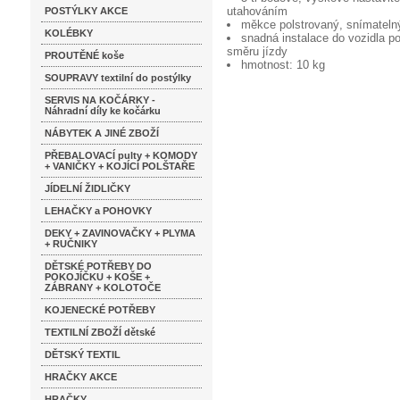
utahováním
POSTÝLKY AKCE
měkce polstrovaný, snímatelný
KOLÉBKY
snadná instalace do vozidla 
směru jízdy
PROUTĚNÉ koše
hmotnost: 10 kg
SOUPRAVY textilní do postýlky
SERVIS NA KOČÁRKY -
Náhradní díly ke kočárku
NÁBYTEK A JINÉ ZBOŽÍ
PŘEBALOVACÍ pulty + KOMODY
+ VANIČKY + KOJÍCÍ POLŠTAŘE
JÍDELNÍ ŽIDLIČKY
LEHAČKY a POHOVKY
DEKY + ZAVINOVAČKY + PLYMA
+ RUČNIKY
DĚTSKÉ POTŘEBY DO
POKOJÍČKU + KOŠE +
ZÁBRANY + KOLOTOČE
KOJENECKÉ POTŘEBY
TEXTILNÍ ZBOŽÍ dětské
DĚTSKÝ TEXTIL
HRAČKY AKCE
HRAČKY