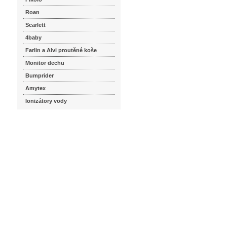
Roan
Scarlett
4baby
Farlin a Alvi proutěné koše
Monitor dechu
Bumprider
Amytex
Ionizátory vody
seznam.cz