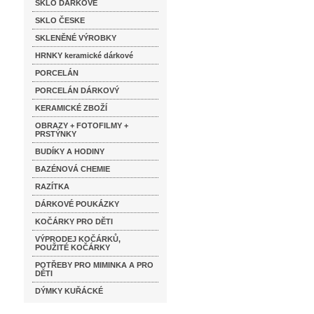
SKLO DÁRKOVÉ
SKLO ČESKE
SKLENĚNÉ VÝROBKY
HRNKY keramické dárkové
PORCELÁN
PORCELÁN DÁRKOVÝ
KERAMICKÉ ZBOŽÍ
OBRAZY + FOTOFILMY +
PRSTÝNKY
BUDÍKY A HODINY
BAZÉNOVÁ CHEMIE
RAZÍTKA
DÁRKOVÉ POUKÁZKY
KOČÁRKY PRO DĚTI
VÝPRODEJ KOČÁRKŮ,
POUŽITÉ KOČÁRKY
POTŘEBY PRO MIMINKA A PRO
DĚTI
DÝMKY KUŘÁCKÉ