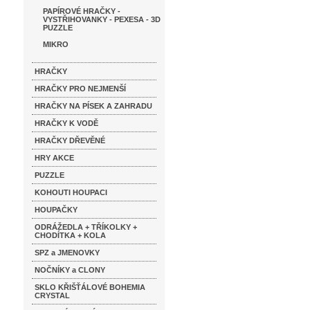
PAPÍROVÉ HRAČKY -
VYSTŘIHOVANKY - PEXESA - 3D
PUZZLE
MIKRO
HRAČKY
HRAČKY PRO NEJMENŠÍ
HRAČKY NA PÍSEK A ZAHRADU
HRAČKY K VODĚ
HRAČKY DŘEVĚNÉ
HRY AKCE
PUZZLE
KOHOUTI HOUPACI
HOUPAČKY
ODRÁŽEDLA + TŘÍKOLKY +
CHODÍTKA + KOLA
SPZ a JMENOVKY
NOČNÍKY a CLONY
SKLO KŘIŠŤÁLOVÉ BOHEMIA
CRYSTAL