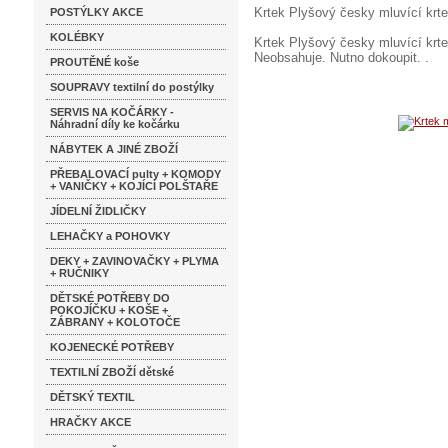
Krtek Plyšový česky mluvící krte
POSTÝLKY AKCE
KOLÉBKY
Krtek Plyšový česky mluvící krtek
Neobsahuje. Nutno dokoupit. .
PROUTĚNÉ koše
SOUPRAVY textilní do postýlky
SERVIS NA KOČÁRKY -
Náhradní díly ke kočárku
NÁBYTEK A JINÉ ZBOŽÍ
PŘEBALOVACÍ pulty + KOMODY
+ VANIČKY + KOJÍCÍ POLŠTAŘE
JÍDELNÍ ŽIDLIČKY
LEHAČKY a POHOVKY
DEKY + ZAVINOVAČKY + PLYMA
+ RUČNIKY
DĚTSKÉ POTŘEBY DO
POKOJÍČKU + KOŠE +
ZÁBRANY + KOLOTOČE
KOJENECKÉ POTŘEBY
TEXTILNÍ ZBOŽÍ dětské
DĚTSKÝ TEXTIL
HRAČKY AKCE