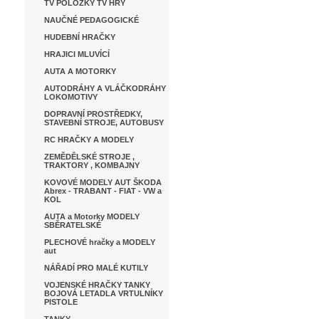
TV POLOŽKY TV HRY
NAUČNÉ PEDAGOGICKÉ
HUDEBNÍ HRAČKY
HRAJICI MLUVÍCÍ
AUTA A MOTORKY
AUTODRÁHY A VLÁČKODRÁHY
LOKOMOTIVY
DOPRAVNÍ PROSTŘEDKY,
STAVEBNÍ STROJE, AUTOBUSY
RC HRAČKY A MODELY
ZEMĚDĚLSKÉ STROJE ,
TRAKTORY , KOMBAJNY
KOVOVÉ MODELY AUT ŠKODA
Abrex - TRABANT - FIAT - VW a
KOL
AUTA a Motorky MODELY
SBĚRATELSKÉ
PLECHOVÉ hračky a MODELY
aut
NÁŘADÍ PRO MALÉ KUTILY
VOJENSKÉ HRAČKY TANKY
BOJOVÁ LETADLA VRTULNÍKY
PISTOLE