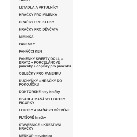
TANKY
LETADLA A VRTULNÍKY
HRAČKY PRO MIMINKA
HRAČKY PRO KLUKY
HRAČKY PRO DĚVČATA
MIMINKA
PANENKY
PANÁČCI KEN
PANENKY SWEETY DOLL a
BRATZ + PORCELÁNOVÉ
panenky + doplňky pro panenku
OBLEČKY PRO PANENKU
KUCHYŇKY a HRAČKY DO
POKOJÍČKU
DOKTORSKÉ sety hračky
DIVADLA MAŇÁSCI LOUTKY
FIGURKY
LOUTKY A MAŇÁSCI DŘEVĚNE
PLYŠOVÉ hračky
STAVEBNICE a KREATIVNÍ
HRAČKY
MERKUR stavebnice