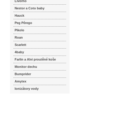
Livorno
Nestor a Coto baby
Hauck
Peg Pérego
Pikolo
Roan
Scarlett
4baby
Farlin a Alvi proutěné koše
Monitor dechu
Bumprider
Amytex
Ionizátory vody
seznam.cz