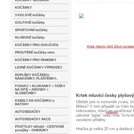
KOČÁRKY SKLADEM
KOČÁRKY
3 KOLOVÉ kočárky
GOLFOVÉ kočárky
SPORTOVNÍ kočárky
HLUBOKÉ kočárky
KOČÁRKY PRO DVOJČATA
PROUTĚNÉ kočárky retro
KOČÁRKY PRO PANENKY
LEVNÉ KOČÁRKY VÝPRODEJ
DOPLŇKY KOČÁRKU -
NÁNOŽNÍKY, PLÁŠTĚNKY..
FUSAKY + KLOKANKY + TAŠKY
NA DITĚ + KROSNY +
SLUNEČNÍKY
Krtek mluvící česky plyšový
KABELY KE KOČÁRKU a
Oblíbili jste si roztomilé zvuky,
BATOHY
Milera? V tom případě se Vám bud
mikroveluru, který po zmáčknutí
AUTOSEDAČKY
udivené "jejda" nebo milé "hi-hi-h
AUTOSEDAČKY AKCE
veselými příběhy.
POSTÝLKY dětské - CESTOVNÍ
Hračka je velká 20 cm a dodává 
postýlky - OHRÁDKY