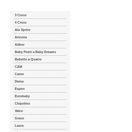
Katalog značek
3 Cross
4 Cross
Alu Sprint
Arizona
Adbor
Baby Point a Baby Dreams
Bebetto a Quatro
CAM
Caren
Dema
Espiro
Eurobaby
Chipolino
Valco
Graco
Laura