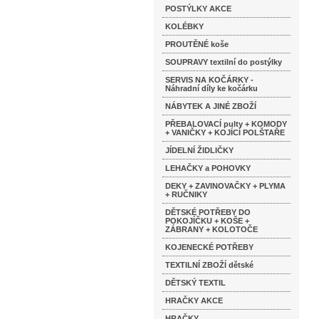
POSTÝLKY AKCE
KOLÉBKY
PROUTĚNÉ koše
SOUPRAVY textilní do postýlky
SERVIS NA KOČÁRKY -
Náhradní díly ke kočárku
NÁBYTEK A JINÉ ZBOŽÍ
PŘEBALOVACÍ pulty + KOMODY
+ VANIČKY + KOJÍCÍ POLŠTAŘE
JÍDELNÍ ŽIDLIČKY
LEHAČKY a POHOVKY
DEKY + ZAVINOVAČKY + PLYMA
+ RUČNIKY
DĚTSKÉ POTŘEBY DO
POKOJÍČKU + KOŠE +
ZÁBRANY + KOLOTOČE
KOJENECKÉ POTŘEBY
TEXTILNÍ ZBOŽÍ dětské
DĚTSKÝ TEXTIL
HRAČKY AKCE
HRAČKY