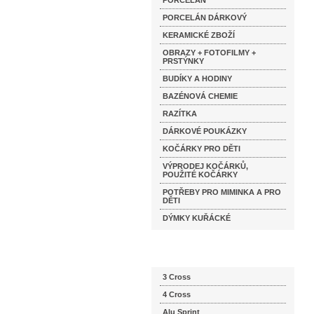
PORCELÁN
PORCELÁN DÁRKOVÝ
KERAMICKÉ ZBOŽÍ
OBRAZY + FOTOFILMY +
PRSTÝNKY
BUDÍKY A HODINY
BAZÉNOVÁ CHEMIE
RAZÍTKA
DÁRKOVÉ POUKÁZKY
KOČÁRKY PRO DĚTI
VÝPRODEJ KOČÁRKŮ,
POUŽITÉ KOČÁRKY
POTŘEBY PRO MIMINKA A PRO
DĚTI
DÝMKY KUŘÁCKÉ
Katalog značek
3 Cross
4 Cross
Alu Sprint