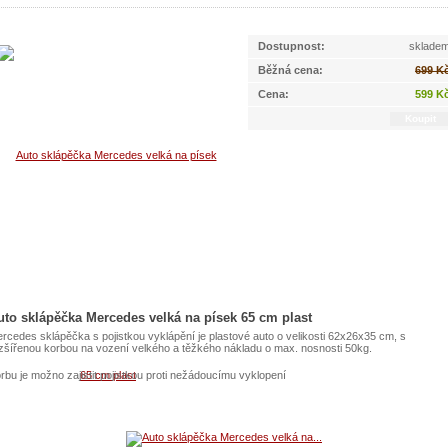
Dostupnost:
sklade
Běžná cena:
699 K
Cena:
599 K
uto sklápěčka Mercedes velká na písek 65 cm plast
rcedes sklápěčka s pojistkou vyklápění je plastové auto o velikosti 62x26x35 cm, s
zšířenou korbou na vození velkého a těžkého nákladu o max. nosnosti 50kg.
rbu je možno zajistit pojistkou proti nežádoucímu vyklopení