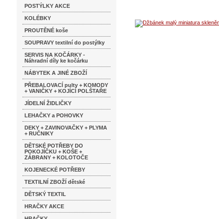
POSTÝLKY AKCE
KOLÉBKY
PROUTĚNÉ koše
SOUPRAVY textilní do postýlky
SERVIS NA KOČÁRKY -
Náhradní díly ke kočárku
NÁBYTEK A JINÉ ZBOŽÍ
PŘEBALOVACÍ pulty + KOMODY
+ VANIČKY + KOJÍCÍ POLŠTAŘE
JÍDELNÍ ŽIDLIČKY
LEHAČKY a POHOVKY
DEKY + ZAVINOVAČKY + PLYMA
+ RUČNIKY
DĚTSKÉ POTŘEBY DO
POKOJÍČKU + KOŠE +
ZÁBRANY + KOLOTOČE
KOJENECKÉ POTŘEBY
TEXTILNÍ ZBOŽÍ dětské
DĚTSKÝ TEXTIL
HRAČKY AKCE
HRAČKY