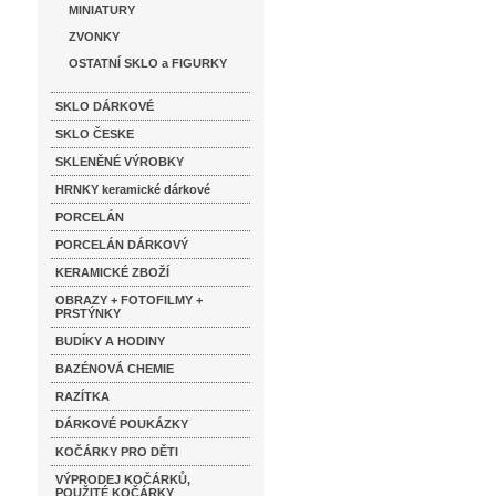
MINIATURY
ZVONKY
OSTATNÍ SKLO a FIGURKY
SKLO DÁRKOVÉ
SKLO ČESKE
SKLENĚNÉ VÝROBKY
HRNKY keramické dárkové
PORCELÁN
PORCELÁN DÁRKOVÝ
KERAMICKÉ ZBOŽÍ
OBRAZY + FOTOFILMY +
PRSTÝNKY
BUDÍKY A HODINY
BAZÉNOVÁ CHEMIE
RAZÍTKA
DÁRKOVÉ POUKÁZKY
KOČÁRKY PRO DĚTI
VÝPRODEJ KOČÁRKŮ,
POUŽITÉ KOČÁRKY