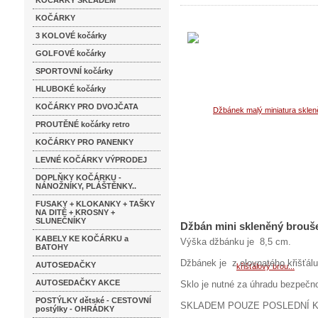
KOČÁRKY SKLADEM
KOČÁRKY
3 KOLOVÉ kočárky
GOLFOVÉ kočárky
SPORTOVNÍ kočárky
HLUBOKÉ kočárky
KOČÁRKY PRO DVOJČATA
PROUTĚNÉ kočárky retro
KOČÁRKY PRO PANENKY
LEVNÉ KOČÁRKY VÝPRODEJ
DOPLŇKY KOČÁRKU -
NÁNOŽNÍKY, PLÁŠTĚNKY..
FUSAKY + KLOKANKY + TAŠKY
NA DITĚ + KROSNY +
SLUNEČNÍKY
Džbán mini skleněný brouše
KABELY KE KOČÁRKU a
Výška džbánku je 8,5 cm.
BATOHY
Džbánek je z olovnatého křišťá
AUTOSEDAČKY
AUTOSEDAČKY AKCE
Sklo je nutné za úhradu bezpečnos
POSTÝLKY dětské - CESTOVNÍ
SKLADEM POUZE POSLEDNÍ K
postýlky - OHRÁDKY