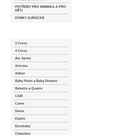
POTŘEBY PRO MIMINKA A PRO
DĚTI
DÝMKY KUŘÁCKÉ
Katalog značek
3 Cross
4 Cross
Alu Sprint
Arizona
Adbor
Baby Point a Baby Dreams
Bebetto a Quatro
CAM
Caren
Dema
Espiro
Eurobaby
Chipolino