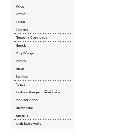
Valco
Graco
Laura
Livorno
Nestor a Coto baby
Hauck
Peg Pérego
Pikolo
Roan
Scarlett
4baby
Farlin a Alvi proutěné koše
Monitor dechu
Bumprider
Amytex
Ionizátory vody