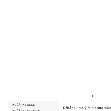
Homepage
Obchodní podmínky
Prodejna kočárků
Dárkové p
Katalog zboží
Kočárky NEC
»
SKLO KŘI
KOČÁRKY AKCE
Džbánek malý miniatura skl
Džbánek malý miniatura skl