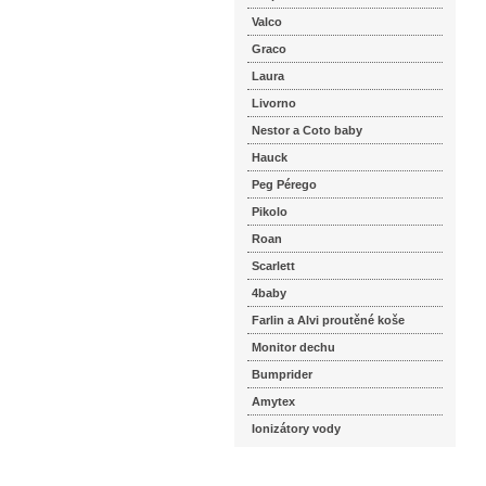
Valco
Graco
Laura
Livorno
Nestor a Coto baby
Hauck
Peg Pérego
Pikolo
Roan
Scarlett
4baby
Farlin a Alvi proutěné koše
Monitor dechu
Bumprider
Amytex
Ionizátory vody