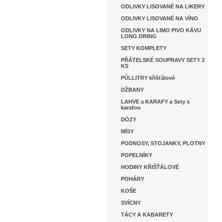
ODLIVKY LISOVANÉ NA LIKERY
ODLIVKY LISOVANÉ NA VÍNO
ODLIVKY NA LIMO PIVO KÁVU
LONG DRING
SETY KOMPLETY
PŘÁTELSKÉ SOUPRAVY SETY 2
KS
PŮLLITRY křišťálové
DŽBANY
LAHVE a KARAFY a Sety s
karafou
DÓZY
MÍSY
PODNOSY, STOJANKY, PLOTNY
POPELNÍKY
HODINY KŘIŠŤÁLOVÉ
POHÁRY
KOŠE
SVÍCNY
TÁCY A KABARETY