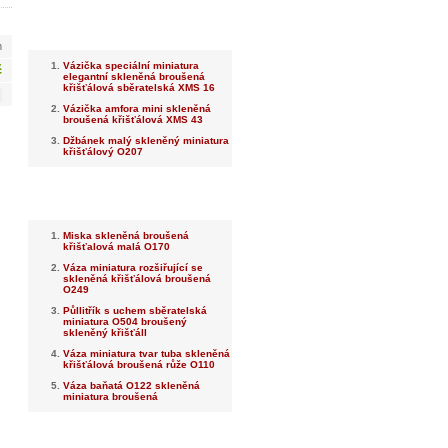
Nejnovější
m
Vázička speciální miniatura
č
elegantní skleněná broušená
křišťálová sběratelská XMS 16
Vázička amfora mini skleněná
broušená křišťálová XMS 43
Džbánek malý skleněný miniatura
křišťálový O207
Nejprodávanější
Miska skleněná broušená
křišťalová malá O170
Váza miniatura rozšiřující se
skleněná křišťálová broušená
O249
Půllitřík s uchem sběratelská
miniatura O504 broušený
skleněný křišťáll
Váza miniatura tvar tuba skleněná
křišťálová broušená růže O110
Váza baňatá O122 skleněná
miniatura broušená
Dotaz na prodejce