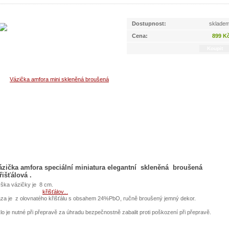
Dostupnost:
sklade
Cena:
899 K
ázička amfora speciální miniatura elegantní skleněná broušená
řišťálová .
ška vázičky je 8 cm.
za je z olovnatého křišťálu s obsahem 24%PbO, ručně broušený jemný dekor.
lo je nutné při přepravě za úhradu bezpečnostně zabalit proti poškození při přepravě.