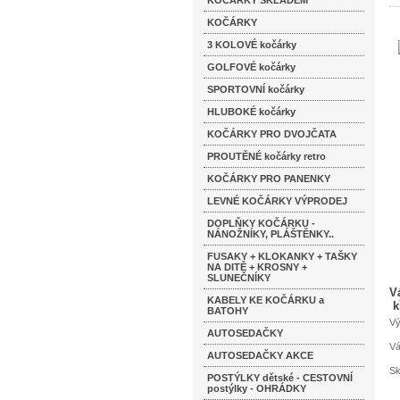
KOČÁRKY SKLADEM
KOČÁRKY
3 KOLOVÉ kočárky
GOLFOVÉ kočárky
SPORTOVNÍ kočárky
HLUBOKÉ kočárky
KOČÁRKY PRO DVOJČATA
PROUTĚNÉ kočárky retro
KOČÁRKY PRO PANENKY
LEVNÉ KOČÁRKY VÝPRODEJ
DOPLŇKY KOČÁRKU -
NÁNOŽNÍKY, PLÁŠTĚNKY..
FUSAKY + KLOKANKY + TAŠKY
NA DITĚ + KROSNY +
SLUNEČNÍKY
V
KABELY KE KOČÁRKU a
k
BATOHY
Vý
AUTOSEDAČKY
Vá
AUTOSEDAČKY AKCE
Sk
POSTÝLKY dětské - CESTOVNÍ
postýlky - OHRÁDKY