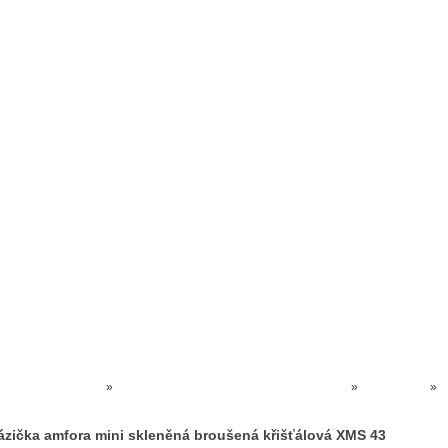
Prodejna kočárků
Dárkové poukázky
Odkazy
Slovensko
Kontak
Kočárky NEC
»
SKLO KŘIŠŤÁLOVÉ BOHEMIA CRYSTAL
»
MINIATURY
»
Vázička amfora mini skleněná broušená křišťálová XMS 43
ázička amfora mini skleněná broušená křišťálová XMS 43