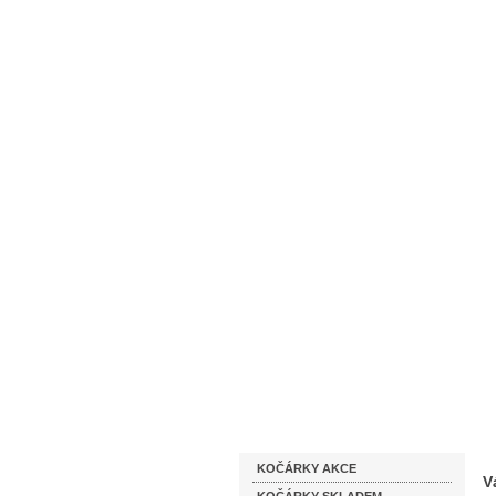
Homepage
Obchodní podmínky
Katalog zboží
KOČÁRKY AKCE
V