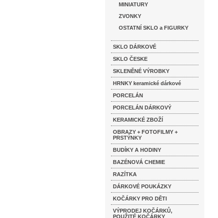
MINIATURY
ZVONKY
OSTATNÍ SKLO a FIGURKY
SKLO DÁRKOVÉ
SKLO ČESKE
SKLENĚNÉ VÝROBKY
HRNKY keramické dárkové
PORCELÁN
PORCELÁN DÁRKOVÝ
KERAMICKÉ ZBOŽÍ
OBRAZY + FOTOFILMY +
PRSTÝNKY
BUDÍKY A HODINY
BAZÉNOVÁ CHEMIE
RAZÍTKA
DÁRKOVÉ POUKÁZKY
KOČÁRKY PRO DĚTI
VÝPRODEJ KOČÁRKŮ,
POUŽITÉ KOČÁRKY