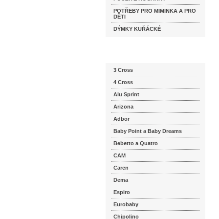
POTŘEBY PRO MIMINKA A PRO
DĚTI
DÝMKY KUŘÁCKÉ
Katalog značek
3 Cross
4 Cross
Alu Sprint
Arizona
Adbor
Baby Point a Baby Dreams
Bebetto a Quatro
CAM
Caren
Dema
Espiro
Eurobaby
Chipolino