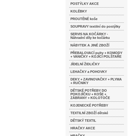
POSTÝLKY AKCE
KOLÉBKY
PROUTĚNÉ koše
SOUPRAVY textilní do postýlky
SERVIS NA KOČÁRKY -
Náhradní díly ke kočárku
NÁBYTEK A JINÉ ZBOŽÍ
PŘEBALOVACÍ pulty + KOMODY
+ VANIČKY + KOJÍCÍ POLŠTAŘE
JÍDELNÍ ŽIDLIČKY
LEHAČKY a POHOVKY
DEKY + ZAVINOVAČKY + PLYMA
+ RUČNIKY
DĚTSKÉ POTŘEBY DO
POKOJÍČKU + KOŠE +
ZÁBRANY + KOLOTOČE
KOJENECKÉ POTŘEBY
TEXTILNÍ ZBOŽÍ dětské
DĚTSKÝ TEXTIL
HRAČKY AKCE
HRAČKY