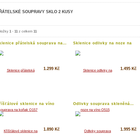
ŘÁTELSKÉ SOUPRAVY SKLO 2 KUSY
ložky
1
-
11
z celkem
11
klenice přátelská souprava na...
Sklenice odlivky na noze na
víno...
1.299 Kč
1.495 Kč
Koupit
Koupit
Detail
Detail
říšťálové sklenice na víno
Odlivky souprava skleněná...
336...
1.890 Kč
1.995 Kč