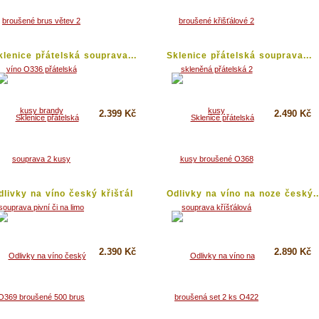
Koupit
Koupit
Detail
Detail
klenice přátelská souprava...
Sklenice přátelská souprava...
2.399 Kč
2.490 Kč
Koupit
Koupit
Detail
Detail
dlivky na víno český křišťál
Odlivky na víno na noze český..
...
2.390 Kč
2.890 Kč
Koupit
Koupit
Detail
Detail