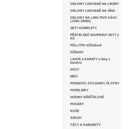
ODLIVKY LISOVANÉ NA LIKERY
ODLIVKY LISOVANÉ NA VÍNO
ODLIVKY NA LIMO PIVO KÁVU
LONG DRING
SETY KOMPLETY
PŘÁTELSKÉ SOUPRAVY SETY 2
KS
PŮLLITRY křišťálové
DŽBANY
LAHVE a KARAFY a Sety s
karafou
DÓZY
MÍSY
PODNOSY, STOJANKY, PLOTNY
POPELNÍKY
HODINY KŘIŠŤÁLOVÉ
POHÁRY
KOŠE
SVÍCNY
TÁCY A KABARETY