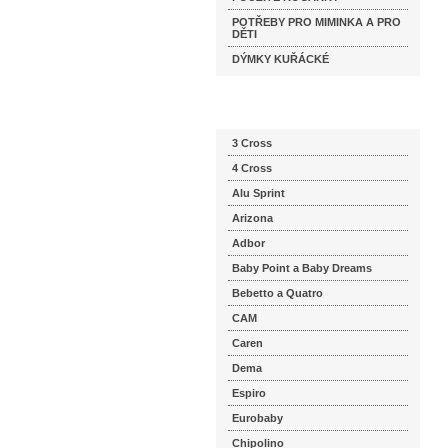
POTŘEBY PRO MIMINKA A PRO
DĚTI
DÝMKY KUŘÁCKÉ
Katalog značek
3 Cross
4 Cross
Alu Sprint
Arizona
Adbor
Baby Point a Baby Dreams
Bebetto a Quatro
CAM
Caren
Dema
Espiro
Eurobaby
Chipolino