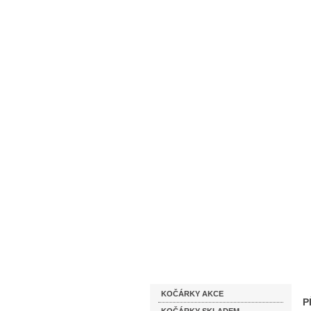
Homepage
Obchodní podmínky
Katalog zboží
KOČÁRKY AKCE
P