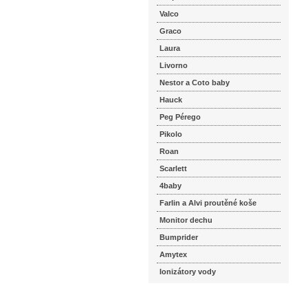
Valco
Graco
Laura
Livorno
Nestor a Coto baby
Hauck
Peg Pérego
Pikolo
Roan
Scarlett
4baby
Farlin a Alvi proutěné koše
Monitor dechu
Bumprider
Amytex
Ionizátory vody