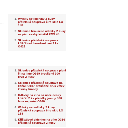
Nejnovější
Whisky set odlivky 2 kusy
přátelská souprava čire sklo LO
138
Sklenice broušené odlivky 2 kusy
na pivo český křišťál XMS 48
Sklenice přátelská souprava
kříšťálová broušená set 2 ks
O422
Nejprodávanější
Sklenice přátelská souprava pivní
či na limo O369 broušené 500
brus 2 kusy
Sklenice přátelská souprava na
koňak O157 broušené brus větev
2 kusy brandy
Odlivky na víno na noze český
křišťál 2 ks přátelky jemný 500
brus exportní O360
Whisky set odlivky 2 kusy
přátelská souprava čire sklo LO
138
Kříšťálové sklenice na víno O336
přátelská souprava 2 kusy