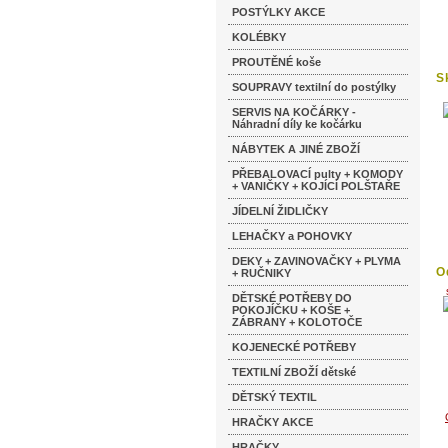
POSTÝLKY AKCE
KOLÉBKY
PROUTĚNÉ koše
S
SOUPRAVY textilní do postýlky
SERVIS NA KOČÁRKY -
Náhradní díly ke kočárku
NÁBYTEK A JINÉ ZBOŽÍ
PŘEBALOVACÍ pulty + KOMODY
+ VANIČKY + KOJÍCÍ POLŠTAŘE
JÍDELNÍ ŽIDLIČKY
LEHAČKY a POHOVKY
DEKY + ZAVINOVAČKY + PLYMA
O
+ RUČNIKY
na
DĚTSKÉ POTŘEBY DO
POKOJÍČKU + KOŠE +
ZÁBRANY + KOLOTOČE
KOJENECKÉ POTŘEBY
TEXTILNÍ ZBOŽÍ dětské
DĚTSKÝ TEXTIL
HRAČKY AKCE
HRAČKY