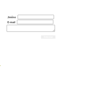
Dotaz na prodejce
Jméno
E-mail
.