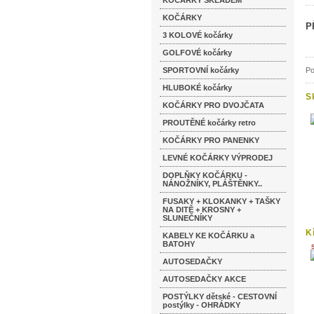
KOČÁRKY SKLADEM
KOČÁRKY
P
3 KOLOVÉ kočárky
GOLFOVÉ kočárky
SPORTOVNÍ kočárky
Po
HLUBOKÉ kočárky
S
KOČÁRKY PRO DVOJČATA
PROUTĚNÉ kočárky retro
KOČÁRKY PRO PANENKY
LEVNÉ KOČÁRKY VÝPRODEJ
DOPLŇKY KOČÁRKU -
NÁNOŽNÍKY, PLÁŠTĚNKY..
FUSAKY + KLOKANKY + TAŠKY
NA DITĚ + KROSNY +
SLUNEČNÍKY
K
KABELY KE KOČÁRKU a
O
BATOHY
AUTOSEDAČKY
AUTOSEDAČKY AKCE
POSTÝLKY dětské - CESTOVNÍ
postýlky - OHRÁDKY