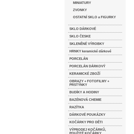
MINIATURY
ZVONKY
OSTATNÍ SKLO a FIGURKY
SKLO DÁRKOVÉ
SKLO ČESKE
SKLENĚNÉ VÝROBKY
HRNKY keramické dárkové
PORCELÁN
PORCELÁN DÁRKOVÝ
KERAMICKÉ ZBOŽÍ
OBRAZY + FOTOFILMY +
PRSTÝNKY
BUDÍKY A HODINY
BAZÉNOVÁ CHEMIE
RAZÍTKA
DÁRKOVÉ POUKÁZKY
KOČÁRKY PRO DĚTI
VÝPRODEJ KOČÁRKŮ,
POUŽITÉ KOČÁRKY