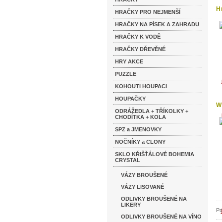
H
HRAČKY PRO NEJMENŠÍ
s
HRAČKY NA PÍSEK A ZAHRADU
HRAČKY K VODĚ
HRAČKY DŘEVĚNÉ
HRY AKCE
PUZZLE
KOHOUTI HOUPACI
HOUPAČKY
W
ODRÁŽEDLA + TŘÍKOLKY +
CHODÍTKA + KOLA
SPZ a JMENOVKY
NOČNÍKY a CLONY
SKLO KŘIŠŤÁLOVÉ BOHEMIA
CRYSTAL
VÁZY BROUŠENÉ
VÁZY LISOVANÉ
ODLIVKY BROUŠENÉ NA
LIKERY
Po
ODLIVKY BROUŠENÉ NA VÍNO