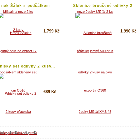
rnek Šálek s podšálkem
Sklenice broušené odlivky 2
kleněný...
kusy...
1.799 Kč
1.990 Kč
Koupit
Koupit
Detail
Detail
hisky set odlivky 2 kusy...
689 Kč
Koupit
Detail
ložky
1
-
11
z celkem
11