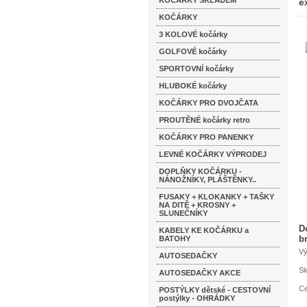
KOČÁRKY SKLADEM
e
KOČÁRKY
3 KOLOVÉ kočárky
GOLFOVÉ kočárky
SPORTOVNÍ kočárky
HLUBOKÉ kočárky
KOČÁRKY PRO DVOJČATA
PROUTĚNÉ kočárky retro
KOČÁRKY PRO PANENKY
LEVNÉ KOČÁRKY VÝPRODEJ
DOPLŇKY KOČÁRKU -
NÁNOŽNÍKY, PLÁŠTĚNKY..
FUSAKY + KLOKANKY + TAŠKY
NA DITĚ + KROSNY +
SLUNEČNÍKY
D
KABELY KE KOČÁRKU a
b
BATOHY
Vý
AUTOSEDAČKY
Sk
AUTOSEDAČKY AKCE
Ce
POSTÝLKY dětské - CESTOVNÍ
postýlky - OHRÁDKY