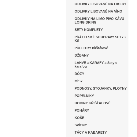
ODLIVKY LISOVANÉ NA LIKERY
ODLIVKY LISOVANÉ NA VÍNO
ODLIVKY NA LIMO PIVO KÁVU
LONG DRING
SETY KOMPLETY
PŘÁTELSKÉ SOUPRAVY SETY 2
KS
PŮLLITRY křišťálové
DŽBANY
LAHVE a KARAFY a Sety s
karafou
DÓZY
MÍSY
PODNOSY, STOJANKY, PLOTNY
POPELNÍKY
HODINY KŘIŠŤÁLOVÉ
POHÁRY
KOŠE
SVÍCNY
TÁCY A KABARETY