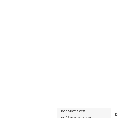
Homepage
Obchodní podmínky
Katalog zboží
KOČÁRKY AKCE
D