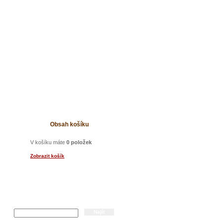
t
Obsah košíku
V košíku máte
0 položek
Zobrazit košík
Hledání
ka