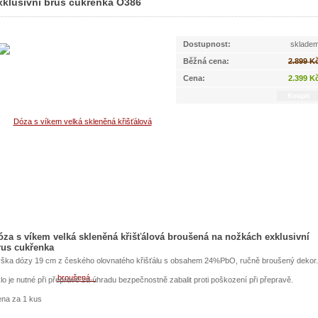
xklusivní brus cukřenka O386
O386
Dostupnost:
sklade
Běžná cena:
2.899 K
Cena:
2.399 K
óza s víkem velká skleněná křišťálová broušená na nožkách exklusivní
rus cukřenka
ška dózy 19 cm z českého olovnatého křišťálu s obsahem 24%PbO, ručně broušený dekor.
lo je nutné při přepravě za úhradu bezpečnostně zabalit proti poškození při přepravě.
na za 1 kus