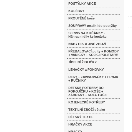
POSTÝLKY AKCE
KOLÉBKY
PROUTĚNÉ koše
SOUPRAVY textilní do postýlky
SERVIS NA KOČÁRKY -
Náhradní díly ke kočárku
NÁBYTEK A JINÉ ZBOŽÍ
PŘEBALOVACÍ pulty + KOMODY
+ VANIČKY + KOJÍCÍ POLŠTAŘE
JÍDELNÍ ŽIDLIČKY
LEHAČKY a POHOVKY
DEKY + ZAVINOVAČKY + PLYMA
+ RUČNIKY
DĚTSKÉ POTŘEBY DO
POKOJÍČKU + KOŠE +
ZÁBRANY + KOLOTOČE
KOJENECKÉ POTŘEBY
TEXTILNÍ ZBOŽÍ dětské
DĚTSKÝ TEXTIL
HRAČKY AKCE
HRAČKY