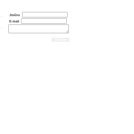
Dotaz na prodejce
Jméno
E-mail