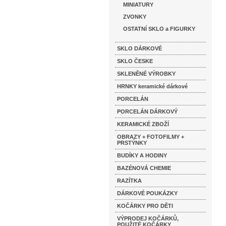
MINIATURY
ZVONKY
OSTATNÍ SKLO a FIGURKY
SKLO DÁRKOVÉ
SKLO ČESKE
SKLENĚNÉ VÝROBKY
HRNKY keramické dárkové
PORCELÁN
PORCELÁN DÁRKOVÝ
KERAMICKÉ ZBOŽÍ
OBRAZY + FOTOFILMY +
PRSTÝNKY
BUDÍKY A HODINY
BAZÉNOVÁ CHEMIE
RAZÍTKA
DÁRKOVÉ POUKÁZKY
KOČÁRKY PRO DĚTI
VÝPRODEJ KOČÁRKŮ,
POUŽITÉ KOČÁRKY