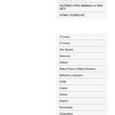
POTŘEBY PRO MIMINKA A PRO
DĚTI
DÝMKY KUŘÁCKÉ
Katalog značek
3 Cross
4 Cross
Alu Sprint
Arizona
Adbor
Baby Point a Baby Dreams
Bebetto a Quatro
CAM
Caren
Dema
Espiro
Eurobaby
Chipolino