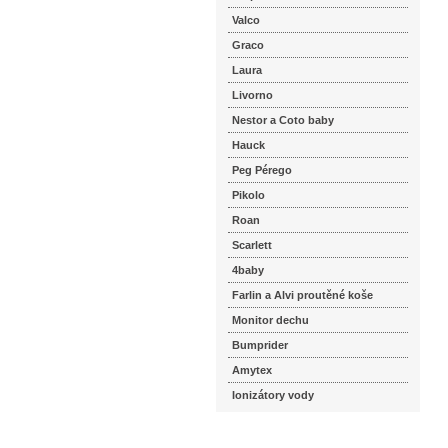
Valco
Graco
Laura
Livorno
Nestor a Coto baby
Hauck
Peg Pérego
Pikolo
Roan
Scarlett
4baby
Farlin a Alvi proutěné koše
Monitor dechu
Bumprider
Amytex
Ionizátory vody