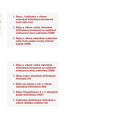
Nejnovější
m
Doza - Cukřenka s víkem
skleněná křišťálová broušená
č
květ růže čirá
Dóza s víkem velká skleněná
č
křišťálová broušená na nožkách
exklusivní brus cukřenka O386
Doza s víkem skleněná cukřenka
nižší květ matná český křišťál
kulatá O286
Nejprodávanější
Dóza s víkem velká skleněná
křišťálová broušená na nožkách
exklusivní brus cukřenka O386
Dóza srdce skleněná křišťálová
lisovaná O3
Dóza na máslo a sýr s víkem
skleněná křišťálová 054
Dóza /Váza/Svícen 3 v 1 skleněná
koule křišťálová O347
Cukřenka křišťálová skleněná s
víkem držátko srdíčko O4