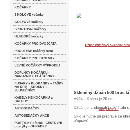
KOČÁRKY SKLADEM
KOČÁRKY
3 KOLOVÉ kočárky
GOLFOVÉ kočárky
SPORTOVNÍ kočárky
HLUBOKÉ kočárky
KOČÁRKY PRO DVOJČATA
PROUTĚNÉ kočárky retro
KOČÁRKY PRO PANENKY
LEVNÉ KOČÁRKY VÝPRODEJ
DOPLŇKY KOČÁRKU -
NÁNOŽNÍKY, PLÁŠTĚNKY..
FUSAKY + KLOKANKY + TAŠKY
NA DITĚ + KROSNY +
SLUNEČNÍKY
Skleněný džbán 500 brus kř
KABELY KE KOČÁRKU a
Výška džbánu je 20 cm.
BATOHY
Džbán je z olovnatého křišťálu
AUTOSEDAČKY
AUTOSEDAČKY AKCE
Sklo je nutné při přepravě za úhr
přepravě
POSTÝLKY dětské - CESTOVNÍ
postýlky - OHRÁDKY