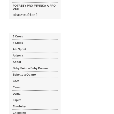
POTŘEBY PRO MIMINKA A PRO
DĚTI
DÝMKY KUŘÁCKÉ
Katalog značek
3 Cross
4 Cross
Alu Sprint
Arizona
Adbor
Baby Point a Baby Dreams
Bebetto a Quatro
CAM
Caren
Dema
Espiro
Eurobaby
Chipolino