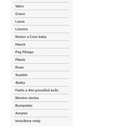
Valco
Graco
Laura
Livorno
Nestor a Coto baby
Hauck
Peg Pérego
Pikolo
Roan
Scarlett
4baby
Farlin a Alvi proutěné koše
Monitor dechu
Bumprider
Amytex
Ionizátory vody