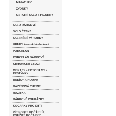
MINIATURY
ZVONKY
OSTATNÍ SKLO a FIGURKY
SKLO DÁRKOVÉ
SKLO ČESKE
SKLENĚNÉ VÝROBKY
HRNKY keramické dárkové
PORCELÁN
PORCELÁN DÁRKOVÝ
KERAMICKÉ ZBOŽÍ
OBRAZY + FOTOFILMY +
PRSTÝNKY
BUDÍKY A HODINY
BAZÉNOVÁ CHEMIE
RAZÍTKA
DÁRKOVÉ POUKÁZKY
KOČÁRKY PRO DĚTI
VÝPRODEJ KOČÁRKŮ,
POUŽITÉ KOČÁRKY