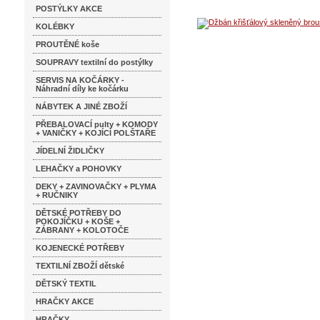
POSTÝLKY AKCE
KOLÉBKY
PROUTĚNÉ koše
SOUPRAVY textilní do postýlky
SERVIS NA KOČÁRKY -
Náhradní díly ke kočárku
NÁBYTEK A JINÉ ZBOŽÍ
PŘEBALOVACÍ pulty + KOMODY
+ VANIČKY + KOJÍCÍ POLŠTAŘE
JÍDELNÍ ŽIDLIČKY
LEHAČKY a POHOVKY
DEKY + ZAVINOVAČKY + PLYMA
+ RUČNIKY
DĚTSKÉ POTŘEBY DO
POKOJÍČKU + KOŠE +
ZÁBRANY + KOLOTOČE
KOJENECKÉ POTŘEBY
TEXTILNÍ ZBOŽÍ dětské
DĚTSKÝ TEXTIL
HRAČKY AKCE
HRAČKY