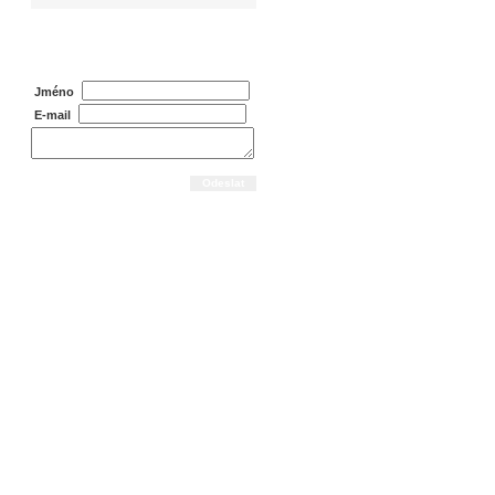
Dotaz na prodejce
Jméno
E-mail