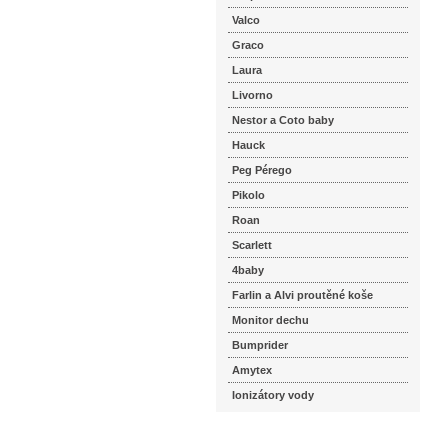
Valco
Graco
Laura
Livorno
Nestor a Coto baby
Hauck
Peg Pérego
Pikolo
Roan
Scarlett
4baby
Farlin a Alvi proutěné koše
Monitor dechu
Bumprider
Amytex
Ionizátory vody