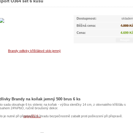
xport O364 set 6 kusů
brus sklo na export O364 set 6 kusů
Dostupnost:
sklade
Běžná cena:
4.999 K
Cena:
4.699 K
dlivky Brandy na koňak jemný 500 brus 6 ks
to sada obsahuje 6 ks sklenic na koňak - výška sleničky 14 cm, z olovnatého křišťálu s
sahem 24%PbO, ručně broušený dekor.
lo je nutné při přepravě za úhradu bezpečnostně zabalit proti poškození při přepravě.