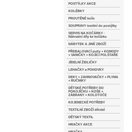
POSTÝLKY AKCE
KOLÉBKY
PROUTĚNÉ koše
SOUPRAVY textilní do postýlky
SERVIS NA KOČÁRKY -
Náhradní díly ke kočárku
NÁBYTEK A JINÉ ZBOŽÍ
PŘEBALOVACÍ pulty + KOMODY
+ VANIČKY + KOJÍCÍ POLŠTAŘE
JÍDELNÍ ŽIDLIČKY
LEHAČKY a POHOVKY
DEKY + ZAVINOVAČKY + PLYMA
+ RUČNIKY
DĚTSKÉ POTŘEBY DO
POKOJÍČKU + KOŠE +
ZÁBRANY + KOLOTOČE
KOJENECKÉ POTŘEBY
TEXTILNÍ ZBOŽÍ dětské
DĚTSKÝ TEXTIL
HRAČKY AKCE
HRAČKY