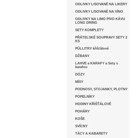
ODLIVKY LISOVANÉ NA LIKERY
ODLIVKY LISOVANÉ NA VÍNO
ODLIVKY NA LIMO PIVO KÁVU
LONG DRING
SETY KOMPLETY
PŘÁTELSKÉ SOUPRAVY SETY 2
KS
PŮLLITRY křišťálové
DŽBANY
LAHVE a KARAFY a Sety s
karafou
DÓZY
MÍSY
PODNOSY, STOJANKY, PLOTNY
POPELNÍKY
HODINY KŘIŠŤÁLOVÉ
POHÁRY
KOŠE
SVÍCNY
TÁCY A KABARETY