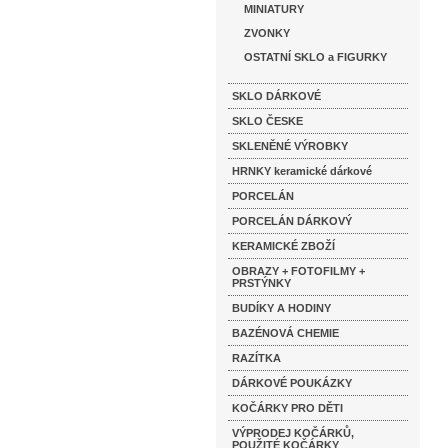
MINIATURY
ZVONKY
OSTATNÍ SKLO a FIGURKY
SKLO DÁRKOVÉ
SKLO ČESKE
SKLENĚNÉ VÝROBKY
HRNKY keramické dárkové
PORCELÁN
PORCELÁN DÁRKOVÝ
KERAMICKÉ ZBOŽÍ
OBRAZY + FOTOFILMY +
PRSTÝNKY
BUDÍKY A HODINY
BAZÉNOVÁ CHEMIE
RAZÍTKA
DÁRKOVÉ POUKÁZKY
KOČÁRKY PRO DĚTI
VÝPRODEJ KOČÁRKŮ,
POUŽITÉ KOČÁRKY