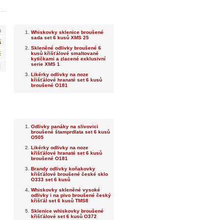
Nejnovější
m
Whiskovky sklenice broušené
sada set 6 kusů XMS 25
č
Skleněné odlivky broušené 6
kusů křišťálové smaltované
č
kytičkami a zlacené exklusivní
serie XMS 1
Likérky odlivky na noze
křišťálové hranaté set 6 kusů
broušené O181
Nejprodávanější
Odlivky panáky na slivovici
broušené štamprdlata set 6 kusů
O505
Likérky odlivky na noze
křišťálové hranaté set 6 kusů
broušené O181
Brandy odlivky koňakovky
křišťálové broušené české sklo
O333 set 6 kusů
Whiskovky skleněné vysoké
odlivky i na pivo broušené český
křišťál set 6 kusů TMS8
Sklenice whiskovky broušené
křišťálové set 6 kusů O372