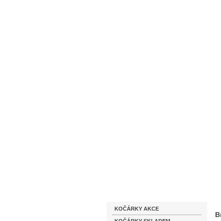
Homepage
Obchodní podmínky
Katalog zboží
KOČÁRKY AKCE
B