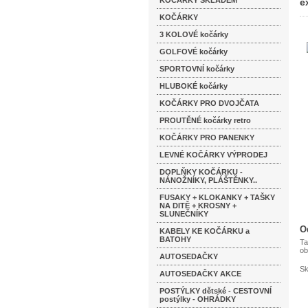
KOČÁRKY SKLADEM
e
KOČÁRKY
3 KOLOVÉ kočárky
GOLFOVÉ kočárky
SPORTOVNÍ kočárky
HLUBOKÉ kočárky
KOČÁRKY PRO DVOJČATA
PROUTĚNÉ kočárky retro
KOČÁRKY PRO PANENKY
LEVNÉ KOČÁRKY VÝPRODEJ
DOPLŇKY KOČÁRKU -
NÁNOŽNÍKY, PLÁŠTĚNKY..
FUSAKY + KLOKANKY + TAŠKY
NA DITĚ + KROSNY +
SLUNEČNÍKY
O
KABELY KE KOČÁRKU a
BATOHY
Ta
ob
AUTOSEDAČKY
Sk
AUTOSEDAČKY AKCE
POSTÝLKY dětské - CESTOVNÍ
postýlky - OHRÁDKY