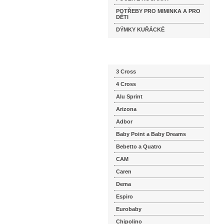
POTŘEBY PRO MIMINKA A PRO
DĚTI
DÝMKY KUŘÁCKÉ
Katalog značek
3 Cross
4 Cross
Alu Sprint
Arizona
Adbor
Baby Point a Baby Dreams
Bebetto a Quatro
CAM
Caren
Dema
Espiro
Eurobaby
Chipolino