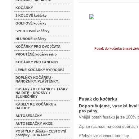
KOČÁRKY SKLADEM
KOČÁRKY
3 KOLOVÉ kočárky
GOLFOVÉ kočárky
SPORTOVNÍ kočárky
HLUBOKÉ kočárky
KOČÁRKY PRO DVOJČATA
PROUTĚNÉ kočárky retro
KOČÁRKY PRO PANENKY
LEVNÉ KOČÁRKY VÝPRODEJ
DOPLŇKY KOČÁRKU -
NÁNOŽNÍKY, PLÁŠTĚNKY..
FUSAKY + KLOKANKY + TAŠKY
NA DITĚ + KROSNY +
SLUNEČNÍKY
Fusak do kočárku
KABELY KE KOČÁRKU a
Doporučujeme, vysoká kvali
BATOHY
pro pásy.
AUTOSEDAČKY
Vnější potah fusaku je ze 100% p
AUTOSEDAČKY AKCE
Zip se nachází na obou stranách 
POSTÝLKY dětské - CESTOVNÍ
postýlky - OHRÁDKY
Přehyb lze dopnout knoflíky.