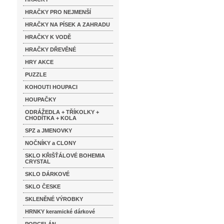
HRAČKY PRO NEJMENŠÍ
HRAČKY NA PÍSEK A ZAHRADU
HRAČKY K VODĚ
HRAČKY DŘEVĚNÉ
HRY AKCE
PUZZLE
KOHOUTI HOUPACI
HOUPAČKY
ODRÁŽEDLA + TŘÍKOLKY +
CHODÍTKA + KOLA
SPZ a JMENOVKY
NOČNÍKY a CLONY
SKLO KŘIŠŤÁLOVÉ BOHEMIA
CRYSTAL
SKLO DÁRKOVÉ
SKLO ČESKE
SKLENĚNÉ VÝROBKY
HRNKY keramické dárkové