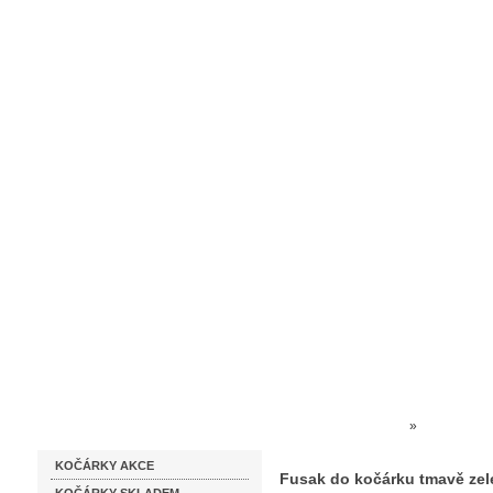
Homepage
Obchodní podmínky
Prodejna kočárků
Dárkové p
Katalog zboží
Kočárky NEC
»
FUSAKY + 
KOČÁRKY AKCE
SLUNEČNÍKY
»
Fusak do ko
Fusak do kočárku tmavě zel