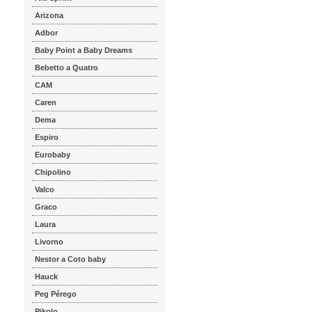
Arizona
Adbor
Baby Point a Baby Dreams
Bebetto a Quatro
CAM
Caren
Dema
Espiro
Eurobaby
Chipolino
Valco
Graco
Laura
Livorno
Nestor a Coto baby
Hauck
Peg Pérego
Pikolo