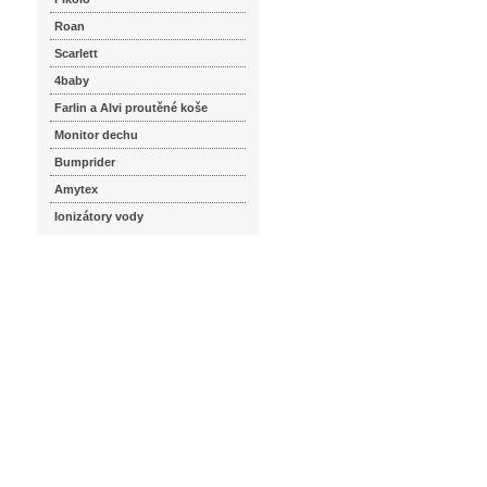
Roan
Scarlett
4baby
Farlin a Alvi proutěné koše
Monitor dechu
Bumprider
Amytex
Ionizátory vody
seznam.cz