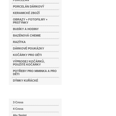
PORCELÁN
PORCELÁN DÁRKOVÝ
KERAMICKÉ ZBOŽÍ
OBRAZY + FOTOFILMY +
PRSTÝNKY
BUDÍKY A HODINY
BAZÉNOVÁ CHEMIE
RAZÍTKA
DÁRKOVÉ POUKÁZKY
KOČÁRKY PRO DĚTI
VÝPRODEJ KOČÁRKŮ,
POUŽITÉ KOČÁRKY
POTŘEBY PRO MIMINKA A PRO
DĚTI
DÝMKY KUŘÁCKÉ
Katalog značek
3 Cross
4 Cross
Alu Sprint