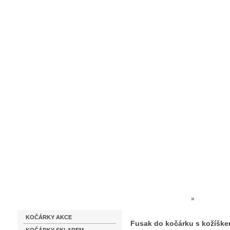
Homepage
Obchodní podmínky
Prodejna kočárků
Dárkové p
Katalog zboží
Kočárky NEC
»
FUSAKY + 
KOČÁRKY AKCE
SLUNEČNÍKY
»
Fusak do ko
Fusak do kočárku s kožíške