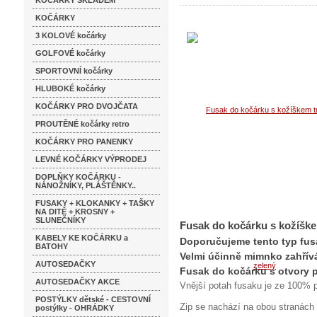
KOČÁRKY SKLADEM
KOČÁRKY
3 KOLOVÉ kočárky
GOLFOVÉ kočárky
SPORTOVNÍ kočárky
HLUBOKÉ kočárky
KOČÁRKY PRO DVOJČATA
PROUTĚNÉ kočárky retro
KOČÁRKY PRO PANENKY
LEVNÉ KOČÁRKY VÝPRODEJ
DOPLŇKY KOČÁRKU -
NÁNOŽNÍKY, PLÁŠTĚNKY..
FUSAKY + KLOKANKY + TAŠKY
NA DITĚ + KROSNY +
SLUNEČNÍKY
Fusak do kočárku s kožíšk
KABELY KE KOČÁRKU a
Doporučujeme tento typ fus
BATOHY
Velmi účinně mimnko zahřívá
AUTOSEDAČKY
Fusak do kočárku s otvory p
AUTOSEDAČKY AKCE
Vnější potah fusaku je ze 100% p
POSTÝLKY dětské - CESTOVNÍ
Zip se nachází na obou stranách 
postýlky - OHRÁDKY