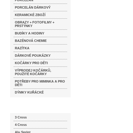
PORCELÁN
PORCELÁN DÁRKOVÝ
KERAMICKÉ ZBOŽÍ
OBRAZY + FOTOFILMY +
PRSTÝNKY
BUDÍKY A HODINY
BAZÉNOVÁ CHEMIE
RAZÍTKA
DÁRKOVÉ POUKÁZKY
KOČÁRKY PRO DĚTI
VÝPRODEJ KOČÁRKŮ,
POUŽITÉ KOČÁRKY
POTŘEBY PRO MIMINKA A PRO
DĚTI
DÝMKY KUŘÁCKÉ
Katalog značek
3 Cross
4 Cross
Alu Sprint