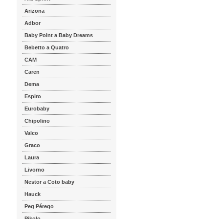
Arizona
Adbor
Baby Point a Baby Dreams
Bebetto a Quatro
CAM
Caren
Dema
Espiro
Eurobaby
Chipolino
Valco
Graco
Laura
Livorno
Nestor a Coto baby
Hauck
Peg Pérego
Pikolo