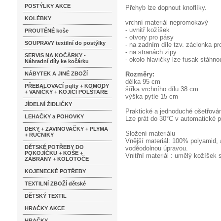
POSTÝLKY AKCE
Přehyb lze dopnout knoflíky.
KOLÉBKY
vrchní materiál nepromokavý
- uvnitř kožíšek
PROUTĚNÉ koše
- otvory pro pásy
SOUPRAVY textilní do postýlky
- na zadním díle tzv. záclonka p
- na stranách zipy
SERVIS NA KOČÁRKY -
- okolo hlavičky lze fusak stáhno
Náhradní díly ke kočárku
NÁBYTEK A JINÉ ZBOŽÍ
Rozměry:
délka 95 cm
PŘEBALOVACÍ pulty + KOMODY
šířka vrchního dílu 38 cm
+ VANIČKY + KOJÍCÍ POLŠTAŘE
výška pytle 15 cm
JÍDELNÍ ŽIDLIČKY
Praktické a jednoduché ošetřová
LEHAČKY a POHOVKY
Lze prát do 30°C v automatické p
DEKY + ZAVINOVAČKY + PLYMA
Složení materiálu
+ RUČNIKY
Vnější materiál: 100% polyamid, 
DĚTSKÉ POTŘEBY DO
voděodolnou úpravou.
POKOJÍČKU + KOŠE +
Vnitřní materiál : umělý kožíšek 
ZÁBRANY + KOLOTOČE
KOJENECKÉ POTŘEBY
TEXTILNÍ ZBOŽÍ dětské
DĚTSKÝ TEXTIL
HRAČKY AKCE
HRAČKY