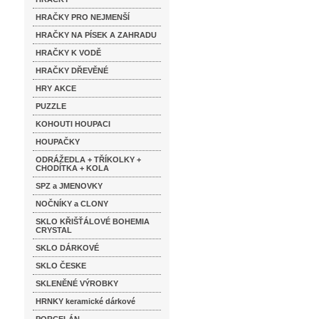
HRAČKY PRO NEJMENŠÍ
HRAČKY NA PÍSEK A ZAHRADU
HRAČKY K VODĚ
HRAČKY DŘEVĚNÉ
HRY AKCE
PUZZLE
KOHOUTI HOUPACI
HOUPAČKY
ODRÁŽEDLA + TŘÍKOLKY +
CHODÍTKA + KOLA
SPZ a JMENOVKY
NOČNÍKY a CLONY
SKLO KŘIŠŤÁLOVÉ BOHEMIA
CRYSTAL
SKLO DÁRKOVÉ
SKLO ČESKE
SKLENĚNÉ VÝROBKY
HRNKY keramické dárkové