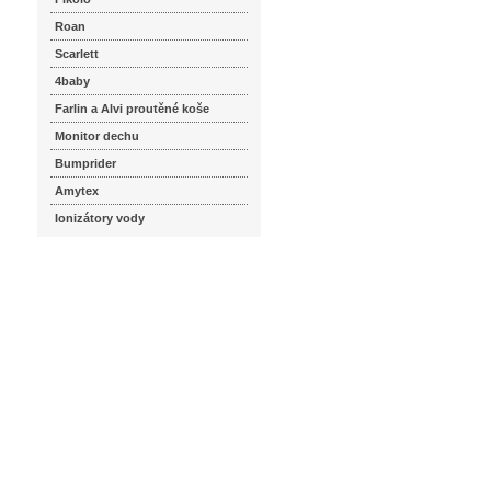
Roan
Scarlett
4baby
Farlin a Alvi proutěné koše
Monitor dechu
Bumprider
Amytex
Ionizátory vody
seznam.cz