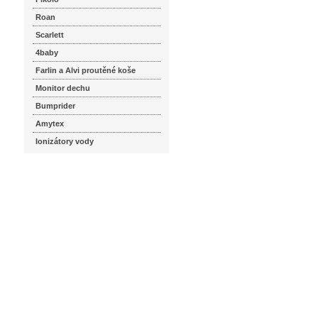
Roan
Scarlett
4baby
Farlin a Alvi proutěné koše
Monitor dechu
Bumprider
Amytex
Ionizátory vody
seznam.cz