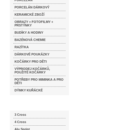
PORCELÁN
PORCELÁN DÁRKOVÝ
KERAMICKÉ ZBOŽÍ
OBRAZY + FOTOFILMY +
PRSTÝNKY
BUDÍKY A HODINY
BAZÉNOVÁ CHEMIE
RAZÍTKA
DÁRKOVÉ POUKÁZKY
KOČÁRKY PRO DĚTI
VÝPRODEJ KOČÁRKŮ,
POUŽITÉ KOČÁRKY
POTŘEBY PRO MIMINKA A PRO
DĚTI
DÝMKY KUŘÁCKÉ
Katalog značek
3 Cross
4 Cross
Alu Sprint