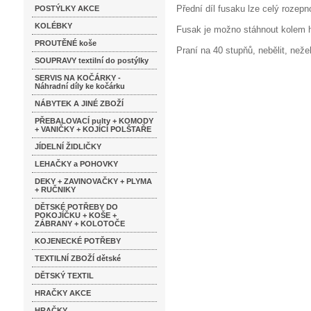
Přední díl fusaku lze celý rozepn
POSTÝLKY AKCE
KOLÉBKY
Fusak je možno stáhnout kolem h
PROUTĚNÉ koše
Praní na 40 stupňů, nebělit, nežeh
SOUPRAVY textilní do postýlky
SERVIS NA KOČÁRKY -
Náhradní díly ke kočárku
NÁBYTEK A JINÉ ZBOŽÍ
PŘEBALOVACÍ pulty + KOMODY
+ VANIČKY + KOJÍCÍ POLŠTAŘE
JÍDELNÍ ŽIDLIČKY
LEHAČKY a POHOVKY
DEKY + ZAVINOVAČKY + PLYMA
+ RUČNIKY
DĚTSKÉ POTŘEBY DO
POKOJÍČKU + KOŠE +
ZÁBRANY + KOLOTOČE
KOJENECKÉ POTŘEBY
TEXTILNÍ ZBOŽÍ dětské
DĚTSKÝ TEXTIL
HRAČKY AKCE
HRAČKY