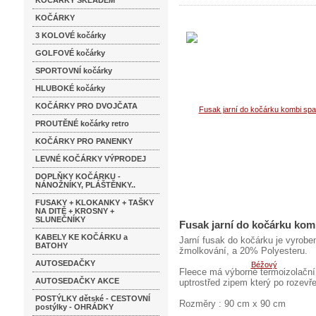
KOČÁRKY SKLADEM
KOČÁRKY
3 KOLOVÉ kočárky
GOLFOVÉ kočárky
SPORTOVNÍ kočárky
HLUBOKÉ kočárky
KOČÁRKY PRO DVOJČATA
PROUTĚNÉ kočárky retro
KOČÁRKY PRO PANENKY
LEVNÉ KOČÁRKY VÝPRODEJ
DOPLŇKY KOČÁRKU -
NÁNOŽNÍKY, PLÁŠTĚNKY..
FUSAKY + KLOKANKY + TAŠKY
NA DITĚ + KROSNY +
SLUNEČNÍKY
Fusak jarní do kočárku komb
KABELY KE KOČÁRKU a
Jarní fusak do kočárku je vyrobe
BATOHY
žmolkování, a 20% Polyesteru.
AUTOSEDAČKY
Fleece má výborné termoizolační 
AUTOSEDAČKY AKCE
uptrostřed zipem který po rozevře
POSTÝLKY dětské - CESTOVNÍ
Rozměry : 90 cm x 90 cm
postýlky - OHRÁDKY