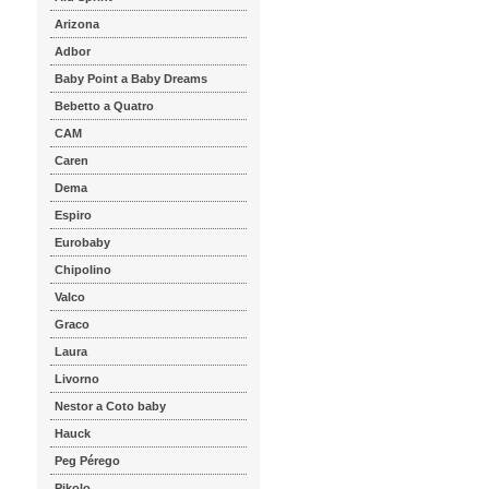
Arizona
Adbor
Baby Point a Baby Dreams
Bebetto a Quatro
CAM
Caren
Dema
Espiro
Eurobaby
Chipolino
Valco
Graco
Laura
Livorno
Nestor a Coto baby
Hauck
Peg Pérego
Pikolo