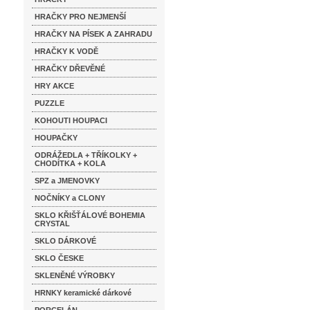
HRAČKY PRO NEJMENŠÍ
HRAČKY NA PÍSEK A ZAHRADU
HRAČKY K VODĚ
HRAČKY DŘEVĚNÉ
HRY AKCE
PUZZLE
KOHOUTI HOUPACI
HOUPAČKY
ODRÁŽEDLA + TŘÍKOLKY +
CHODÍTKA + KOLA
SPZ a JMENOVKY
NOČNÍKY a CLONY
SKLO KŘIŠŤÁLOVÉ BOHEMIA
CRYSTAL
SKLO DÁRKOVÉ
SKLO ČESKE
SKLENĚNÉ VÝROBKY
HRNKY keramické dárkové