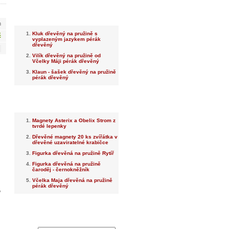
Nejnovější
m
Kluk dřevěný na pružině s
č
vyplazeným jazykem pérák
dřevěný
Vilík dřevěný na pružině od
Včelky Máji pérák dřevěný
Klaun - šašek dřevěný na pružině
pérák dřevěný
Nejprodávanější
Magnety Asterix a Obelix Strom z
tvrdé lepenky
Dřevěné magnety 20 ks zvířátka v
dřevěné uzaviratelné krabičce
Figurka dřevěná na pružině Rytíř
Figurka dřevěná na pružině
čaroděj - černokněžník
Včelka Maja dřevěná na pružině
pérák dřevěný
,
Dotaz na prodejce