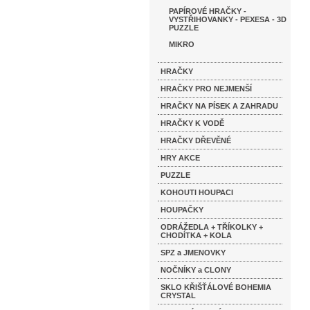
PAPÍROVÉ HRAČKY -
VYSTŘIHOVANKY - PEXESA - 3D
PUZZLE
MIKRO
HRAČKY
HRAČKY PRO NEJMENŠÍ
HRAČKY NA PÍSEK A ZAHRADU
HRAČKY K VODĚ
HRAČKY DŘEVĚNÉ
HRY AKCE
PUZZLE
KOHOUTI HOUPACI
HOUPAČKY
ODRÁŽEDLA + TŘÍKOLKY +
CHODÍTKA + KOLA
SPZ a JMENOVKY
NOČNÍKY a CLONY
SKLO KŘIŠŤÁLOVÉ BOHEMIA
CRYSTAL