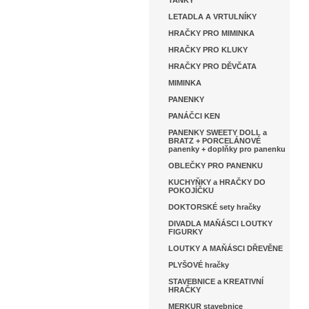
TANKY
LETADLA A VRTULNÍKY
HRAČKY PRO MIMINKA
HRAČKY PRO KLUKY
HRAČKY PRO DĚVČATA
MIMINKA
PANENKY
PANÁČCI KEN
PANENKY SWEETY DOLL a
BRATZ + PORCELÁNOVÉ
panenky + doplňky pro panenku
OBLEČKY PRO PANENKU
KUCHYŇKY a HRAČKY DO
POKOJÍČKU
DOKTORSKÉ sety hračky
DIVADLA MAŇÁSCI LOUTKY
FIGURKY
LOUTKY A MAŇÁSCI DŘEVĚNE
PLYŠOVÉ hračky
STAVEBNICE a KREATIVNÍ
HRAČKY
MERKUR stavebnice