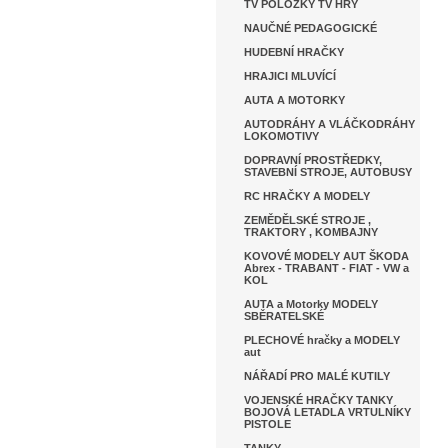
TV POLOŽKY TV HRY
NAUČNÉ PEDAGOGICKÉ
HUDEBNÍ HRAČKY
HRAJICI MLUVÍCÍ
AUTA A MOTORKY
AUTODRÁHY A VLÁČKODRÁHY
LOKOMOTIVY
DOPRAVNÍ PROSTŘEDKY,
STAVEBNÍ STROJE, AUTOBUSY
RC HRAČKY A MODELY
ZEMĚDĚLSKÉ STROJE ,
TRAKTORY , KOMBAJNY
KOVOVÉ MODELY AUT ŠKODA
Abrex - TRABANT - FIAT - VW a
KOL
AUTA a Motorky MODELY
SBĚRATELSKÉ
PLECHOVÉ hračky a MODELY
aut
NÁŘADÍ PRO MALÉ KUTILY
VOJENSKÉ HRAČKY TANKY
BOJOVÁ LETADLA VRTULNÍKY
PISTOLE