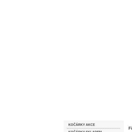
Homepage
Obchodní podmínky
Katalog zboží
KOČÁRKY AKCE
F