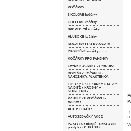
KOČÁRKY SKLADEM
KOČÁRKY
3 KOLOVÉ kočárky
GOLFOVÉ kočárky
SPORTOVNÍ kočárky
HLUBOKÉ kočárky
KOČÁRKY PRO DVOJČATA
PROUTĚNÉ kočárky retro
KOČÁRKY PRO PANENKY
LEVNÉ KOČÁRKY VÝPRODEJ
DOPLŇKY KOČÁRKU -
NÁNOŽNÍKY, PLÁŠTĚNKY..
FUSAKY + KLOKANKY + TAŠKY
NA DITĚ + KROSNY +
SLUNEČNÍKY
F
KABELY KE KOČÁRKU a
Po
BATOHY
T
AUTOSEDAČKY
v
AUTOSEDAČKY AKCE
Dá
POSTÝLKY dětské - CESTOVNÍ
Ve
postýlky - OHRÁDKY