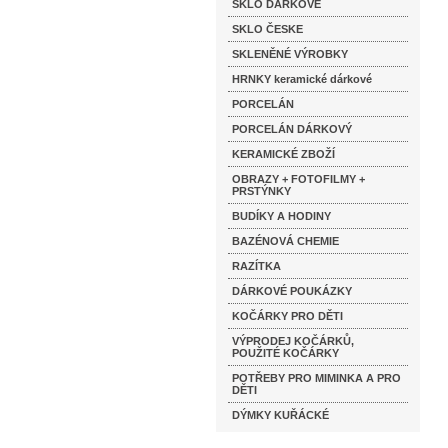
SKLO DÁRKOVÉ
SKLO ČESKE
SKLENĚNÉ VÝROBKY
HRNKY keramické dárkové
PORCELÁN
PORCELÁN DÁRKOVÝ
KERAMICKÉ ZBOŽÍ
OBRAZY + FOTOFILMY +
PRSTÝNKY
BUDÍKY A HODINY
BAZÉNOVÁ CHEMIE
RAZÍTKA
DÁRKOVÉ POUKÁZKY
KOČÁRKY PRO DĚTI
VÝPRODEJ KOČÁRKŮ,
POUŽITÉ KOČÁRKY
POTŘEBY PRO MIMINKA A PRO
DĚTI
DÝMKY KUŘÁCKÉ