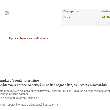
Dostupnost:
sklade
Cena:
249 K
igurka dřevěná na pružině
hádková dekorace do pokojíčku našich nejmenších, ale i starších kamarádů.
ato hračka bývá oblíbená díky zajímavému pohybu - pružení, když se do figurky jemně strčí
 lepším případě zatáhne.
 se připevnit ke stropu či na lustr.
likost :postavičky bez pružiny a nožiček 10,5 cm