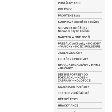
POSTÝLKY AKCE
KOLÉBKY
PROUTĚNÉ koše
SOUPRAVY textilní do postýlky
SERVIS NA KOČÁRKY -
Náhradní díly ke kočárku
NÁBYTEK A JINÉ ZBOŽÍ
PŘEBALOVACÍ pulty + KOMODY
+ VANIČKY + KOJÍCÍ POLŠTAŘE
JÍDELNÍ ŽIDLIČKY
LEHAČKY a POHOVKY
DEKY + ZAVINOVAČKY + PLYMA
+ RUČNIKY
DĚTSKÉ POTŘEBY DO
POKOJÍČKU + KOŠE +
ZÁBRANY + KOLOTOČE
KOJENECKÉ POTŘEBY
TEXTILNÍ ZBOŽÍ dětské
DĚTSKÝ TEXTIL
HRAČKY AKCE