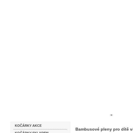
Homepage
Obchodní podmínky
Prodejna kočárků
Dárkové p
Katalog zboží
Kočárky NEC
»
KOJENECK
KOČÁRKY AKCE
po porodu
»
Bambusové pleny
Bambusové pleny pro dítě v