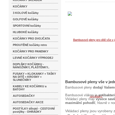
KOČÁRKY SKLADEM
KOČÁRKY
3 KOLOVÉ kočárky
GOLFOVÉ kočárky
SPORTOVNÍ kočárky
HLUBOKÉ kočárky
KOČÁRKY PRO DVOJČATA
PROUTĚNÉ kočárky retro
KOČÁRKY PRO PANENKY
LEVNÉ KOČÁRKY VÝPRODEJ
DOPLŇKY KOČÁRKU -
NÁNOŽNÍKY, PLÁŠTĚNKY..
FUSAKY + KLOKANKY + TAŠKY
NA DITĚ + KROSNY +
SLUNEČNÍKY
Bambusové pleny vše v jed
KABELY KE KOČÁRKU a
Bambusové pleny
dodají Vašemu
BATOHY
Bambusové vlákno je
antibakteri
AUTOSEDAČKY
Vkládací pleny mají
vysoce savé 
AUTOSEDAČKY AKCE
maximální pohodlí
, hlavně v no
POSTÝLKY dětské - CESTOVNÍ
Vkládací pleny jsou vyrobeny
postýlky - OHRÁDKY