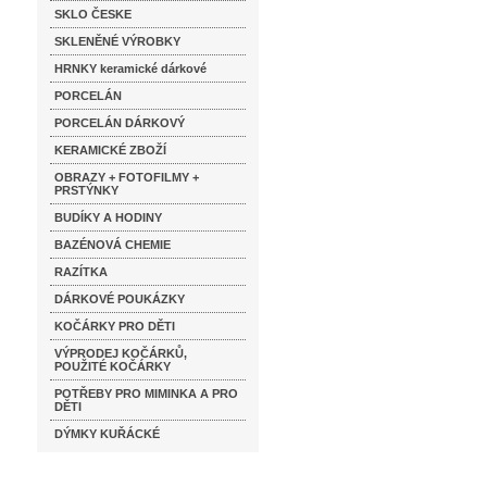
SKLO ČESKE
SKLENĚNÉ VÝROBKY
HRNKY keramické dárkové
PORCELÁN
PORCELÁN DÁRKOVÝ
KERAMICKÉ ZBOŽÍ
OBRAZY + FOTOFILMY +
PRSTÝNKY
BUDÍKY A HODINY
BAZÉNOVÁ CHEMIE
RAZÍTKA
DÁRKOVÉ POUKÁZKY
KOČÁRKY PRO DĚTI
VÝPRODEJ KOČÁRKŮ,
POUŽITÉ KOČÁRKY
POTŘEBY PRO MIMINKA A PRO
DĚTI
DÝMKY KUŘÁCKÉ
Katalog značek