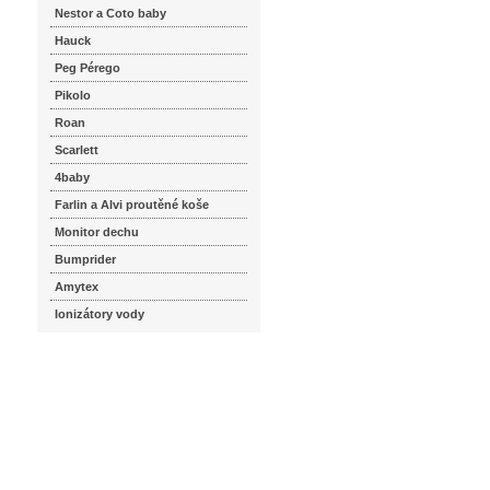
Nestor a Coto baby
Hauck
Peg Pérego
Pikolo
Roan
Scarlett
4baby
Farlin a Alvi proutěné koše
Monitor dechu
Bumprider
Amytex
Ionizátory vody
seznam.cz