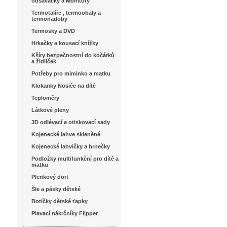
odsávačky a Monitory
Termotalíře , termoobaly a
termonadoby
Termosky a DVD
Hrkačky a kousací knížky
Kšíry bezpečnostní do kočárků
a židliček
Potřeby pro miminko a matku
Klokanky Nosiče na dítě
Teploměry
Látkové pleny
3D odlévací a otiskovací sady
Kojenecké lahve skleněné
Kojenecké lahvičky a hrnečky
Podložky multifunkční pro dítě a
matku
Plenkový dort
Šle a pásky dětské
Botičky dětské ťapky
Plavací nákrčníky Flipper