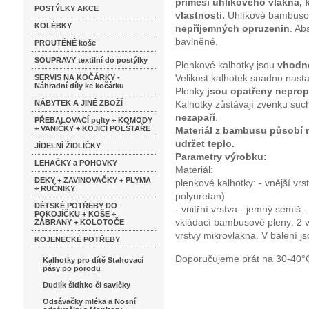
příměsí uhlíkového vlákna, kt
POSTÝLKY AKCE
vlastnosti.
Uhlíkové bambuso
KOLÉBKY
nepříjemných opruzenin
. Ab
bavlněné.
PROUTĚNÉ koše
SOUPRAVY textilní do postýlky
Plenkové kalhotky jsou
vhodné
Velikost kalhotek snadno nast
SERVIS NA KOČÁRKY -
Náhradní díly ke kočárku
Plenky
jsou opatřeny nepro
NÁBYTEK A JINÉ ZBOŽÍ
Kalhotky zůstávají zvenku su
nezapaří
.
PŘEBALOVACÍ pulty + KOMODY
+ VANIČKY + KOJÍCÍ POLŠTAŘE
Materiál z bambusu působí n
udržet teplo.
JÍDELNÍ ŽIDLIČKY
Parametry výrobku:
LEHAČKY a POHOVKY
Materiál:
DEKY + ZAVINOVAČKY + PLYMA
p
lenkové kalhotky:
- vnější vr
+ RUČNIKY
polyuretan)
DĚTSKÉ POTŘEBY DO
- vnitřní vrstva - jemný semiš 
POKOJÍČKU + KOŠE +
vkládací bambusové pleny:
2 
ZÁBRANY + KOLOTOČE
vrstvy mikrovlákna. V
balení js
KOJENECKÉ POTŘEBY
Doporučujeme prát na 30-40°C 
Kalhotky pro dítě Stahovací
pásy po porodu
Dudlík šidítko či savičky
Odsávačky mléka a Nosní