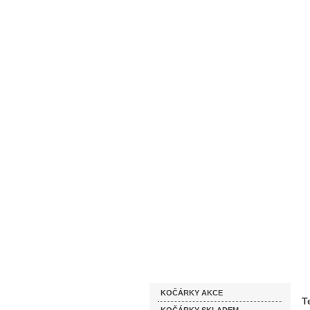
Homepage
Obchodní podmínky
Katalog zboží
KOČÁRKY AKCE
T