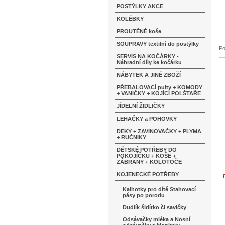
POSTÝLKY AKCE
KOLÉBKY
PROUTĚNÉ koše
SOUPRAVY textilní do postýlky
Po
SERVIS NA KOČÁRKY -
Náhradní díly ke kočárku
NÁBYTEK A JINÉ ZBOŽÍ
PŘEBALOVACÍ pulty + KOMODY
+ VANIČKY + KOJÍCÍ POLŠTAŘE
JÍDELNÍ ŽIDLIČKY
LEHAČKY a POHOVKY
DEKY + ZAVINOVAČKY + PLYMA
+ RUČNIKY
DĚTSKÉ POTŘEBY DO
POKOJÍČKU + KOŠE +
ZÁBRANY + KOLOTOČE
KOJENECKÉ POTŘEBY
Kalhotky pro dítě Stahovací
pásy po porodu
Dudlík šidítko či savičky
Odsávačky mléka a Nosní