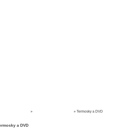
Prodejna kočárků
Dárkové poukázky
Odkazy
Slovensko
Kontak
Kočárky NEC
»
KOJENECKÉ POTŘEBY
»
Termosky a DVD
ermosky a DVD