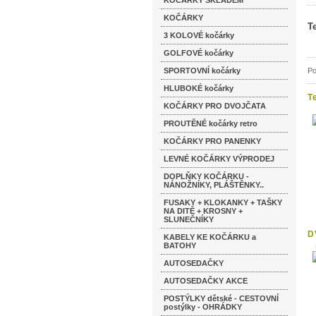
KOČÁRKY SKLADEM
KOČÁRKY
T
3 KOLOVÉ kočárky
GOLFOVÉ kočárky
SPORTOVNÍ kočárky
Po
HLUBOKÉ kočárky
T
KOČÁRKY PRO DVOJČATA
PROUTĚNÉ kočárky retro
KOČÁRKY PRO PANENKY
LEVNÉ KOČÁRKY VÝPRODEJ
DOPLŇKY KOČÁRKU -
NÁNOŽNÍKY, PLÁŠTĚNKY..
FUSAKY + KLOKANKY + TAŠKY
NA DITĚ + KROSNY +
SLUNEČNÍKY
D
KABELY KE KOČÁRKU a
m
BATOHY
AUTOSEDAČKY
AUTOSEDAČKY AKCE
POSTÝLKY dětské - CESTOVNÍ
postýlky - OHRÁDKY