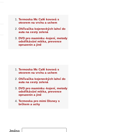
Nejnovější
Termoska Mc Café kovová s
otvorem na vrchu a uchem
Ohřívačka kojeneckých lahví do
auta na cesty zelená
DVD pro maminku -kojení, metody
odstříkávání mléka, prevence
opruzenin a jiné
Nejprodávanější
Termoska Mc Café kovová s
otvorem na vrchu a uchem
Ohřívačka kojeneckých lahví do
auta na cesty zelená
DVD pro maminku -kojení, metody
odstříkávání mléka, prevence
opruzenin a jiné
Termoska pro mimi Disney s
brčkem a uchy
Dotaz na prodejce
Jméno