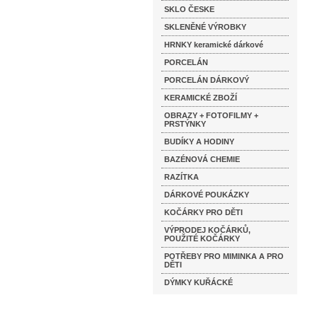
SKLO ČESKE
SKLENĚNÉ VÝROBKY
HRNKY keramické dárkové
PORCELÁN
PORCELÁN DÁRKOVÝ
KERAMICKÉ ZBOŽÍ
OBRAZY + FOTOFILMY +
PRSTÝNKY
BUDÍKY A HODINY
BAZÉNOVÁ CHEMIE
RAZÍTKA
DÁRKOVÉ POUKÁZKY
KOČÁRKY PRO DĚTI
VÝPRODEJ KOČÁRKŮ,
POUŽITÉ KOČÁRKY
POTŘEBY PRO MIMINKA A PRO
DĚTI
DÝMKY KUŘÁCKÉ
Katalog značek