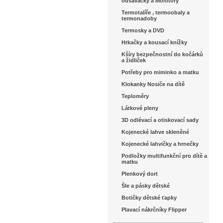
odsávačky a Monitory
Termotalíře , termoobaly a
termonadoby
Termosky a DVD
Hrkačky a kousací knížky
Kšíry bezpečnostní do kočárků
a židliček
Potřeby pro miminko a matku
Klokanky Nosiče na dítě
Teploměry
Látkové pleny
3D odlévací a otiskovací sady
Kojenecké lahve skleněné
Kojenecké lahvičky a hrnečky
Podložky multifunkční pro dítě a
matku
Plenkový dort
Šle a pásky dětské
Botičky dětské ťapky
Plavací nákrčníky Flipper