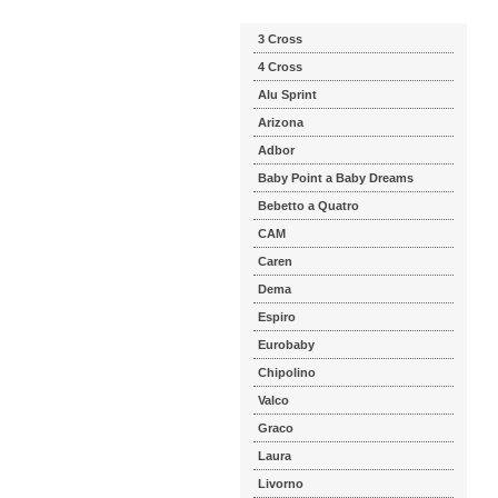
3 Cross
4 Cross
Alu Sprint
Arizona
Adbor
Baby Point a Baby Dreams
Bebetto a Quatro
CAM
Caren
Dema
Espiro
Eurobaby
Chipolino
Valco
Graco
Laura
Livorno