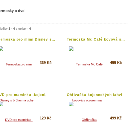
ermosky a dvd
ložky
1
-
4
z celkem
4
ermoska pro mimi Disney s...
Termoska Mc Café kovová s...
369 Kč
499 Kč
Koupit
Koupit
Detail
Detail
VD pro maminku -kojení,
Ohřívačka kojeneckých lahví
etody...
do...
129 Kč
499 Kč