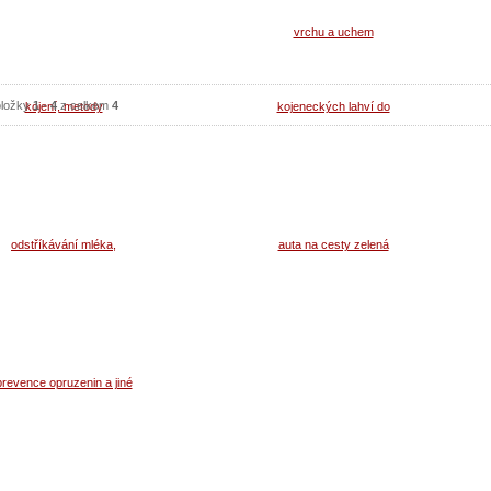
Koupit
Koupit
Detail
Detail
ložky
1
-
4
z celkem
4