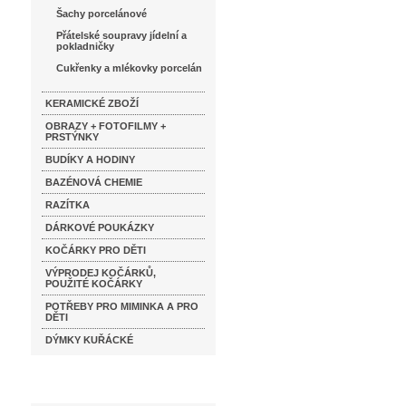
Šachy porcelánové
Přátelské soupravy jídelní a
pokladničky
Cukřenky a mlékovky porcelán
KERAMICKÉ ZBOŽÍ
OBRAZY + FOTOFILMY +
PRSTÝNKY
BUDÍKY A HODINY
BAZÉNOVÁ CHEMIE
RAZÍTKA
DÁRKOVÉ POUKÁZKY
KOČÁRKY PRO DĚTI
VÝPRODEJ KOČÁRKŮ,
POUŽITÉ KOČÁRKY
POTŘEBY PRO MIMINKA A PRO
DĚTI
DÝMKY KUŘÁCKÉ
Katalog značek