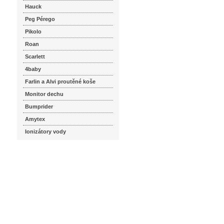
Hauck
Peg Pérego
Pikolo
Roan
Scarlett
4baby
Farlin a Alvi proutěné koše
Monitor dechu
Bumprider
Amytex
Ionizátory vody
seznam.cz