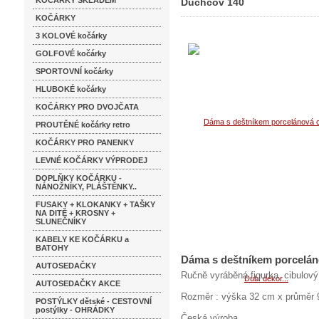
KOČÁRKY SKLADEM
Duchcov 140
KOČÁRKY
3 KOLOVÉ kočárky
GOLFOVÉ kočárky
SPORTOVNÍ kočárky
HLUBOKÉ kočárky
KOČÁRKY PRO DVOJČATA
PROUTĚNÉ kočárky retro
KOČÁRKY PRO PANENKY
LEVNÉ KOČÁRKY VÝPRODEJ
DOPLŇKY KOČÁRKU -
NÁNOŽNÍKY, PLÁŠTĚNKY..
FUSAKY + KLOKANKY + TAŠKY
NA DITĚ + KROSNY +
SLUNEČNÍKY
KABELY KE KOČÁRKU a
BATOHY
Dáma s deštníkem porcelán
AUTOSEDAČKY
Ručně vyráběná figurka cibulový
AUTOSEDAČKY AKCE
Rozměr : výška 32 cm x průměr
POSTÝLKY dětské - CESTOVNÍ
postýlky - OHRÁDKY
Česká výroba.