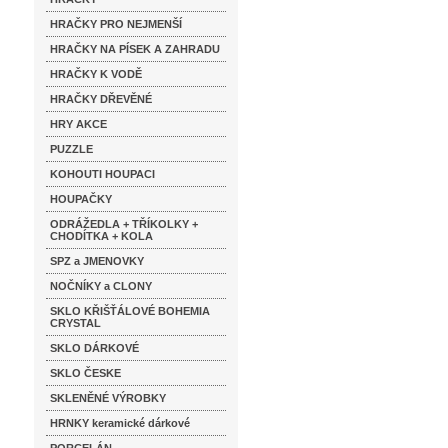
HRAČKY PRO NEJMENŠÍ
HRAČKY NA PÍSEK A ZAHRADU
HRAČKY K VODĚ
HRAČKY DŘEVĚNÉ
HRY AKCE
PUZZLE
KOHOUTI HOUPACI
HOUPAČKY
ODRÁŽEDLA + TŘÍKOLKY +
CHODÍTKA + KOLA
SPZ a JMENOVKY
NOČNÍKY a CLONY
SKLO KŘIŠŤÁLOVÉ BOHEMIA
CRYSTAL
SKLO DÁRKOVÉ
SKLO ČESKE
SKLENĚNÉ VÝROBKY
HRNKY keramické dárkové