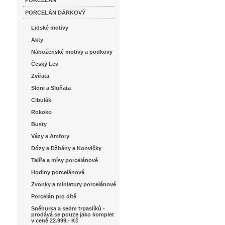
PORCELÁN
PORCELÁN DÁRKOVÝ
Lidské motivy
Akty
Náboženské motivy a podkovy
Český Lev
Zvířata
Sloni a Slůňata
Cibulák
Rokoko
Busty
Vázy a Amfory
Dózy a Džbány a Konvičky
Talíře a mísy porcelánové
Hodiny porcelánové
Zvonky a miniatury porcelánové
Porcelán pro dítě
Sněhurka a sedm trpaslíků -
prodává se pouze jako komplet
v ceně 22.999,- Kč