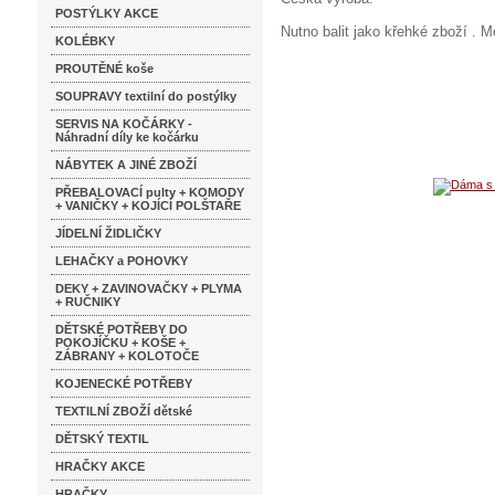
POSTÝLKY AKCE
Nutno balit jako křehké zboží . 
KOLÉBKY
PROUTĚNÉ koše
SOUPRAVY textilní do postýlky
SERVIS NA KOČÁRKY -
Náhradní díly ke kočárku
NÁBYTEK A JINÉ ZBOŽÍ
PŘEBALOVACÍ pulty + KOMODY
+ VANIČKY + KOJÍCÍ POLŠTAŘE
JÍDELNÍ ŽIDLIČKY
LEHAČKY a POHOVKY
DEKY + ZAVINOVAČKY + PLYMA
+ RUČNIKY
DĚTSKÉ POTŘEBY DO
POKOJÍČKU + KOŠE +
ZÁBRANY + KOLOTOČE
KOJENECKÉ POTŘEBY
TEXTILNÍ ZBOŽÍ dětské
DĚTSKÝ TEXTIL
HRAČKY AKCE
HRAČKY