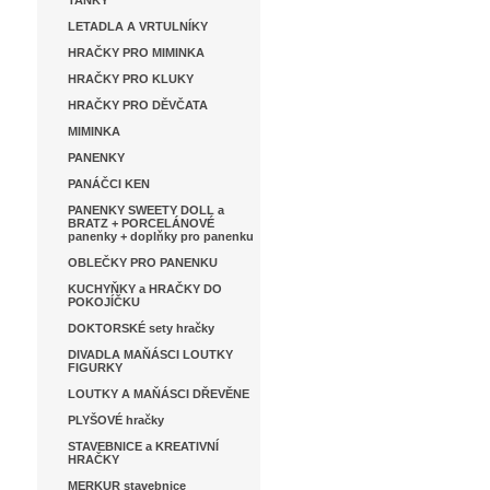
TANKY
LETADLA A VRTULNÍKY
HRAČKY PRO MIMINKA
HRAČKY PRO KLUKY
HRAČKY PRO DĚVČATA
MIMINKA
PANENKY
PANÁČCI KEN
PANENKY SWEETY DOLL a
BRATZ + PORCELÁNOVÉ
panenky + doplňky pro panenku
OBLEČKY PRO PANENKU
KUCHYŇKY a HRAČKY DO
POKOJÍČKU
DOKTORSKÉ sety hračky
DIVADLA MAŇÁSCI LOUTKY
FIGURKY
LOUTKY A MAŇÁSCI DŘEVĚNE
PLYŠOVÉ hračky
STAVEBNICE a KREATIVNÍ
HRAČKY
MERKUR stavebnice