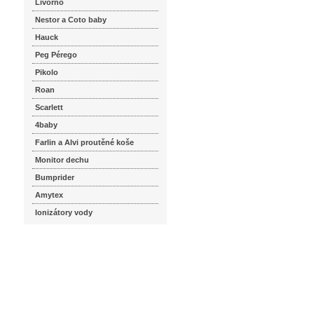
Livorno
Nestor a Coto baby
Hauck
Peg Pérego
Pikolo
Roan
Scarlett
4baby
Farlin a Alvi proutěné koše
Monitor dechu
Bumprider
Amytex
Ionizátory vody
seznam.cz