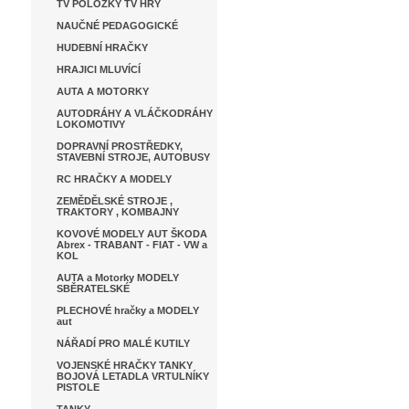
TV POLOŽKY TV HRY
NAUČNÉ PEDAGOGICKÉ
HUDEBNÍ HRAČKY
HRAJICI MLUVÍCÍ
AUTA A MOTORKY
AUTODRÁHY A VLÁČKODRÁHY
LOKOMOTIVY
DOPRAVNÍ PROSTŘEDKY,
STAVEBNÍ STROJE, AUTOBUSY
RC HRAČKY A MODELY
ZEMĚDĚLSKÉ STROJE ,
TRAKTORY , KOMBAJNY
KOVOVÉ MODELY AUT ŠKODA
Abrex - TRABANT - FIAT - VW a
KOL
AUTA a Motorky MODELY
SBĚRATELSKÉ
PLECHOVÉ hračky a MODELY
aut
NÁŘADÍ PRO MALÉ KUTILY
VOJENSKÉ HRAČKY TANKY
BOJOVÁ LETADLA VRTULNÍKY
PISTOLE