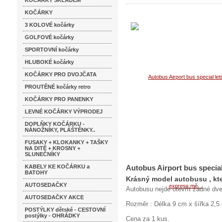
KOČÁRKY SKLADEM
KOČÁRKY
3 KOLOVÉ kočárky
GOLFOVÉ kočárky
SPORTOVNÍ kočárky
HLUBOKÉ kočárky
KOČÁRKY PRO DVOJČATA
PROUTĚNÉ kočárky retro
KOČÁRKY PRO PANENKY
LEVNÉ KOČÁRKY VÝPRODEJ
DOPLŇKY KOČÁRKU -
NÁNOŽNÍKY, PLÁŠTĚNKY..
FUSAKY + KLOKANKY + TAŠKY
NA DITĚ + KROSNY +
SLUNEČNÍKY
KABELY KE KOČÁRKU a
Autobus Airport bus special
BATOHY
Krásný model autobusu , kter
AUTOSEDAČKY
Autobusu nejde otevřít žádné dve
AUTOSEDAČKY AKCE
Rozměr : Délka 9 cm x šířka 2,5
POSTÝLKY dětské - CESTOVNÍ
postýlky - OHRÁDKY
Cena za 1 kus.