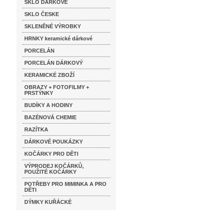
SKLO DÁRKOVÉ
SKLO ČESKE
SKLENĚNÉ VÝROBKY
HRNKY keramické dárkové
PORCELÁN
PORCELÁN DÁRKOVÝ
KERAMICKÉ ZBOŽÍ
OBRAZY + FOTOFILMY +
PRSTÝNKY
BUDÍKY A HODINY
BAZÉNOVÁ CHEMIE
RAZÍTKA
DÁRKOVÉ POUKÁZKY
KOČÁRKY PRO DĚTI
VÝPRODEJ KOČÁRKŮ,
POUŽITÉ KOČÁRKY
POTŘEBY PRO MIMINKA A PRO
DĚTI
DÝMKY KUŘÁCKÉ