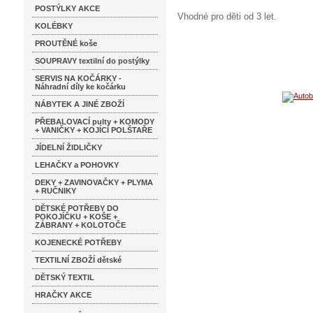
POSTÝLKY AKCE
Vhodné pro děti od 3 let.
KOLÉBKY
PROUTĚNÉ koše
SOUPRAVY textilní do postýlky
SERVIS NA KOČÁRKY -
Náhradní díly ke kočárku
NÁBYTEK A JINÉ ZBOŽÍ
PŘEBALOVACÍ pulty + KOMODY
+ VANIČKY + KOJÍCÍ POLŠTAŘE
JÍDELNÍ ŽIDLIČKY
LEHAČKY a POHOVKY
DEKY + ZAVINOVAČKY + PLYMA
+ RUČNIKY
DĚTSKÉ POTŘEBY DO
POKOJÍČKU + KOŠE +
ZÁBRANY + KOLOTOČE
KOJENECKÉ POTŘEBY
TEXTILNÍ ZBOŽÍ dětské
DĚTSKÝ TEXTIL
HRAČKY AKCE