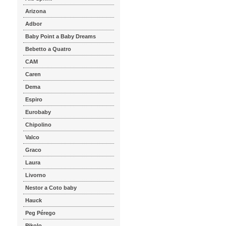
Arizona
Adbor
Baby Point a Baby Dreams
Bebetto a Quatro
CAM
Caren
Dema
Espiro
Eurobaby
Chipolino
Valco
Graco
Laura
Livorno
Nestor a Coto baby
Hauck
Peg Pérego
Pikolo