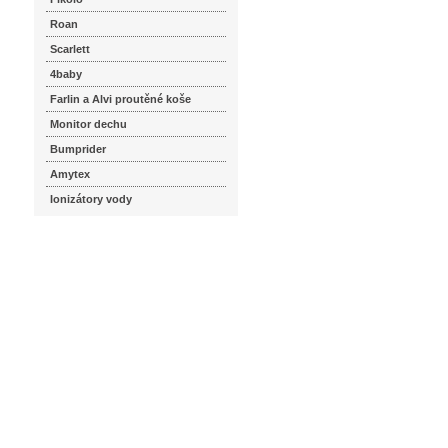
Roan
Scarlett
4baby
Farlin a Alvi proutěné koše
Monitor dechu
Bumprider
Amytex
Ionizátory vody
seznam.cz