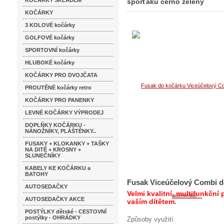
KOČÁRKY SKLADEM
sporťáku černo zelený
KOČÁRKY
kočárkových sporťáku černo
3 KOLOVÉ kočárky
GOLFOVÉ kočárky
SPORTOVNÍ kočárky
HLUBOKÉ kočárky
KOČÁRKY PRO DVOJČATA
PROUTĚNÉ kočárky retro
KOČÁRKY PRO PANENKY
LEVNÉ KOČÁRKY VÝPRODEJ
DOPLŇKY KOČÁRKU -
NÁNOŽNÍKY, PLÁŠTĚNKY..
FUSAKY + KLOKANKY + TAŠKY
NA DITĚ + KROSNY +
SLUNEČNÍKY
KABELY KE KOČÁRKU a
BATOHY
Fusak Viceúčelový Combi d
AUTOSEDAČKY
Velmi kvalitní, multifunkční p
AUTOSEDAČKY AKCE
vaším dítětem.
POSTÝLKY dětské - CESTOVNÍ
postýlky - OHRÁDKY
Způsoby využití