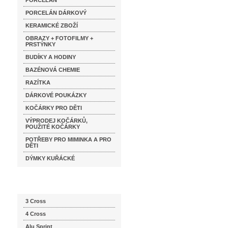
PORCELÁN
PORCELÁN DÁRKOVÝ
KERAMICKÉ ZBOŽÍ
OBRAZY + FOTOFILMY +
PRSTÝNKY
BUDÍKY A HODINY
BAZÉNOVÁ CHEMIE
RAZÍTKA
DÁRKOVÉ POUKÁZKY
KOČÁRKY PRO DĚTI
VÝPRODEJ KOČÁRKŮ,
POUŽITÉ KOČÁRKY
POTŘEBY PRO MIMINKA A PRO
DĚTI
DÝMKY KUŘÁCKÉ
Katalog značek
3 Cross
4 Cross
Alu Sprint