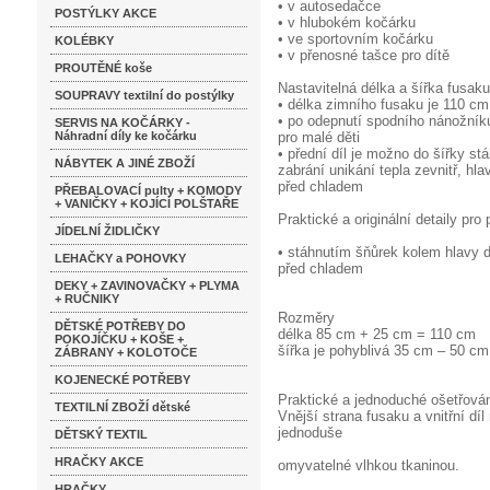
• v autosedačce
POSTÝLKY AKCE
• v hlubokém kočárku
• ve sportovním kočárku
KOLÉBKY
• v přenosné tašce pro dítě
PROUTĚNÉ koše
Nastavitelná délka a šířka fusaku
SOUPRAVY textilní do postýlky
• délka zimního fusaku je 110 cm, 
• po odepnutí spodního nánožníku
SERVIS NA KOČÁRKY -
Náhradní díly ke kočárku
pro malé děti
• přední díl je možno do šířky st
NÁBYTEK A JINÉ ZBOŽÍ
zabrání unikání tepla zevnitř, hl
před chladem
PŘEBALOVACÍ pulty + KOMODY
+ VANIČKY + KOJÍCÍ POLŠTAŘE
Praktické a originální detaily pro 
JÍDELNÍ ŽIDLIČKY
• stáhnutím šňůrek kolem hlavy dí
LEHAČKY a POHOVKY
před chladem
DEKY + ZAVINOVAČKY + PLYMA
+ RUČNIKY
Rozměry
DĚTSKÉ POTŘEBY DO
délka 85 cm + 25 cm = 110 cm
POKOJÍČKU + KOŠE +
šířka je pohyblivá 35 cm – 50 cm
ZÁBRANY + KOLOTOČE
KOJENECKÉ POTŘEBY
Praktické a jednoduché ošetřová
TEXTILNÍ ZBOŽÍ dětské
Vnější strana fusaku a vnitřní dí
jednoduše
DĚTSKÝ TEXTIL
HRAČKY AKCE
omyvatelné vlhkou tkaninou.
HRAČKY