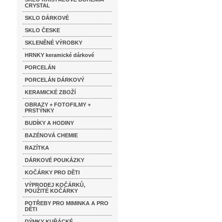
CRYSTAL
SKLO DÁRKOVÉ
SKLO ČESKE
SKLENĚNÉ VÝROBKY
HRNKY keramické dárkové
PORCELÁN
PORCELÁN DÁRKOVÝ
KERAMICKÉ ZBOŽÍ
OBRAZY + FOTOFILMY +
PRSTÝNKY
BUDÍKY A HODINY
BAZÉNOVÁ CHEMIE
RAZÍTKA
DÁRKOVÉ POUKÁZKY
KOČÁRKY PRO DĚTI
VÝPRODEJ KOČÁRKŮ,
POUŽITÉ KOČÁRKY
POTŘEBY PRO MIMINKA A PRO
DĚTI
DÝMKY KUŘÁCKÉ