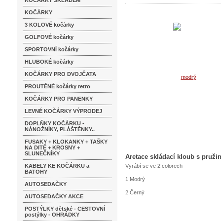
KOČÁRKY SKLADEM
KOČÁRKY
ke kočárku plastový
3 KOLOVÉ kočárky
GOLFOVÉ kočárky
SPORTOVNÍ kočárky
HLUBOKÉ kočárky
KOČÁRKY PRO DVOJČATA
PROUTĚNÉ kočárky retro
KOČÁRKY PRO PANENKY
LEVNÉ KOČÁRKY VÝPRODEJ
DOPLŇKY KOČÁRKU -
NÁNOŽNÍKY, PLÁŠTĚNKY..
FUSAKY + KLOKANKY + TAŠKY
NA DITĚ + KROSNY +
SLUNEČNÍKY
Aretace skládací kloub s pruži
KABELY KE KOČÁRKU a
Vyrábí se ve 2 colorech
BATOHY
1.Modrý
AUTOSEDAČKY
2.Černý
AUTOSEDAČKY AKCE
POSTÝLKY dětské - CESTOVNÍ
postýlky - OHRÁDKY