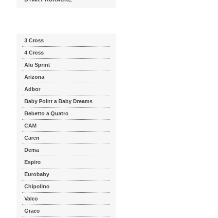
Katalog značek
3 Cross
4 Cross
Alu Sprint
Arizona
Adbor
Baby Point a Baby Dreams
Bebetto a Quatro
CAM
Caren
Dema
Espiro
Eurobaby
Chipolino
Valco
Graco