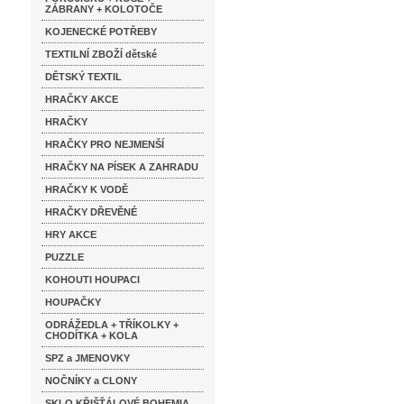
ZÁBRANY + KOLOTOČE
KOJENECKÉ POTŘEBY
TEXTILNÍ ZBOŽÍ dětské
DĚTSKÝ TEXTIL
HRAČKY AKCE
HRAČKY
HRAČKY PRO NEJMENŠÍ
HRAČKY NA PÍSEK A ZAHRADU
HRAČKY K VODĚ
HRAČKY DŘEVĚNÉ
HRY AKCE
PUZZLE
KOHOUTI HOUPACI
HOUPAČKY
ODRÁŽEDLA + TŘÍKOLKY +
CHODÍTKA + KOLA
SPZ a JMENOVKY
NOČNÍKY a CLONY
SKLO KŘIŠŤÁLOVÉ BOHEMIA