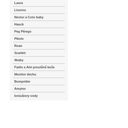
Laura
Livorno
Nestor a Coto baby
Hauck
Peg Pérego
Pikolo
Roan
Scarlett
4baby
Farlin a Alvi proutěné koše
Monitor dechu
Bumprider
Amytex
Ionizátory vody
seznam.cz