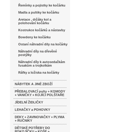
Řemínky a pojistky ke kočárku
Madla a pultiky ke kočárku
Aretace , držáky kol a
polohování kočárku
Kostrukce kočárků a nástavby
Bowdeny ke kočárku
Ostaní náhradní dily na kočárky
Náhradní díly na dřevěné
postýlky
Náhradní díly k autosedačkám
fusakům a trojkolkám
Ráfky a ložiska na kočárky
NÁBYTEK A JINÉ ZBOŽÍ
PŘEBALOVACÍ pulty + KOMODY
+ VANIČKY + KOJÍCÍ POLŠTAŘE
JÍDELNÍ ŽIDLIČKY
LEHAČKY a POHOVKY
DEKY + ZAVINOVAČKY + PLYMA
+ RUČNIKY
DĚTSKÉ POTŘEBY DO
POKOJÍČKU + KOŠE +