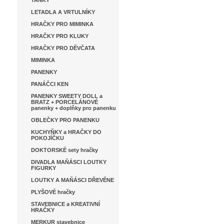
TANKY
LETADLA A VRTULNÍKY
HRAČKY PRO MIMINKA
HRAČKY PRO KLUKY
HRAČKY PRO DĚVČATA
MIMINKA
PANENKY
PANÁČCI KEN
PANENKY SWEETY DOLL a
BRATZ + PORCELÁNOVÉ
panenky + doplňky pro panenku
OBLEČKY PRO PANENKU
KUCHYŇKY a HRAČKY DO
POKOJÍČKU
DOKTORSKÉ sety hračky
DIVADLA MAŇÁSCI LOUTKY
FIGURKY
LOUTKY A MAŇÁSCI DŘEVĚNE
PLYŠOVÉ hračky
STAVEBNICE a KREATIVNÍ
HRAČKY
MERKUR stavebnice