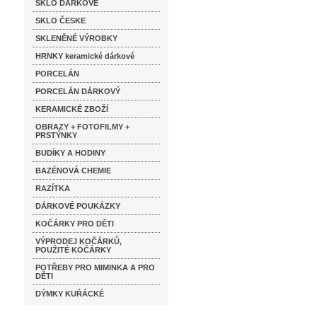
SKLO DÁRKOVÉ
SKLO ČESKE
SKLENĚNÉ VÝROBKY
HRNKY keramické dárkové
PORCELÁN
PORCELÁN DÁRKOVÝ
KERAMICKÉ ZBOŽÍ
OBRAZY + FOTOFILMY +
PRSTÝNKY
BUDÍKY A HODINY
BAZÉNOVÁ CHEMIE
RAZÍTKA
DÁRKOVÉ POUKÁZKY
KOČÁRKY PRO DĚTI
VÝPRODEJ KOČÁRKŮ,
POUŽITÉ KOČÁRKY
POTŘEBY PRO MIMINKA A PRO
DĚTI
DÝMKY KUŘÁCKÉ