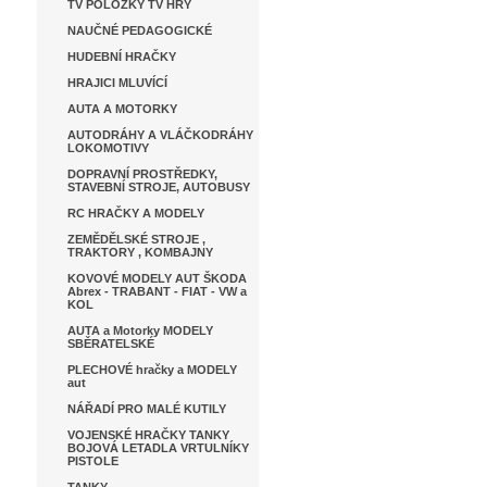
TV POLOŽKY TV HRY
NAUČNÉ PEDAGOGICKÉ
HUDEBNÍ HRAČKY
HRAJICI MLUVÍCÍ
AUTA A MOTORKY
AUTODRÁHY A VLÁČKODRÁHY
LOKOMOTIVY
DOPRAVNÍ PROSTŘEDKY,
STAVEBNÍ STROJE, AUTOBUSY
RC HRAČKY A MODELY
ZEMĚDĚLSKÉ STROJE ,
TRAKTORY , KOMBAJNY
KOVOVÉ MODELY AUT ŠKODA
Abrex - TRABANT - FIAT - VW a
KOL
AUTA a Motorky MODELY
SBĚRATELSKÉ
PLECHOVÉ hračky a MODELY
aut
NÁŘADÍ PRO MALÉ KUTILY
VOJENSKÉ HRAČKY TANKY
BOJOVÁ LETADLA VRTULNÍKY
PISTOLE