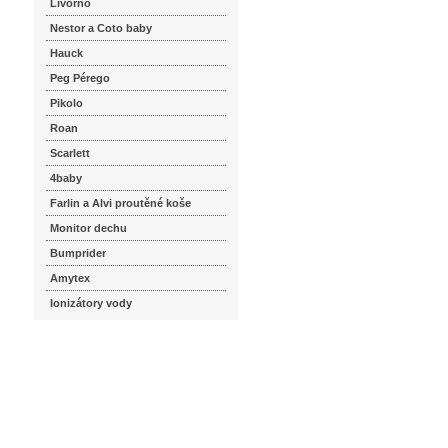
Livorno
Nestor a Coto baby
Hauck
Peg Pérego
Pikolo
Roan
Scarlett
4baby
Farlin a Alvi proutěné koše
Monitor dechu
Bumprider
Amytex
Ionizátory vody
seznam.cz