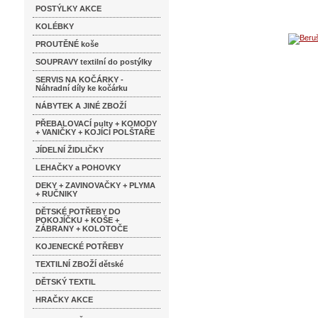
POSTÝLKY AKCE
KOLÉBKY
PROUTĚNÉ koše
SOUPRAVY textilní do postýlky
SERVIS NA KOČÁRKY -
Náhradní díly ke kočárku
NÁBYTEK A JINÉ ZBOŽÍ
PŘEBALOVACÍ pulty + KOMODY
+ VANIČKY + KOJÍCÍ POLŠTAŘE
JÍDELNÍ ŽIDLIČKY
LEHAČKY a POHOVKY
DEKY + ZAVINOVAČKY + PLYMA
+ RUČNIKY
DĚTSKÉ POTŘEBY DO
POKOJÍČKU + KOŠE +
ZÁBRANY + KOLOTOČE
KOJENECKÉ POTŘEBY
TEXTILNÍ ZBOŽÍ dětské
DĚTSKÝ TEXTIL
HRAČKY AKCE