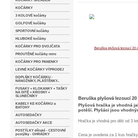
KOČÁRKY SKLADEM
KOČÁRKY
3 KOLOVÉ kočárky
GOLFOVÉ kočárky
SPORTOVNÍ kočárky
HLUBOKÉ kočárky
KOČÁRKY PRO DVOJČATA
PROUTĚNÉ kočárky retro
KOČÁRKY PRO PANENKY
LEVNÉ KOČÁRKY VÝPRODEJ
DOPLŇKY KOČÁRKU -
NÁNOŽNÍKY, PLÁŠTĚNKY..
FUSAKY + KLOKANKY + TAŠKY
NA DITĚ + KROSNY +
SLUNEČNÍKY
Beruška plyšová lezoucí 20
KABELY KE KOČÁRKU a
Plyšová hračka je vhodná ja
BATOHY
potěší. Plyšáci jsou vhodný
AUTOSEDAČKY
Hračka je vhodná pro děti od 3 let
AUTOSEDAČKY AKCE
POSTÝLKY dětské - CESTOVNÍ
postýlky - OHRÁDKY
Cena je uvedena za 1 kus hračky