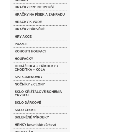
HRAČKY PRO NEJMENŠÍ
HRAČKY NA PÍSEK A ZAHRADU
HRAČKY K VODĚ
HRAČKY DŘEVĚNÉ
HRY AKCE
PUZZLE
KOHOUTI HOUPACI
HOUPAČKY
ODRÁŽEDLA + TŘÍKOLKY +
CHODÍTKA + KOLA
SPZ a JMENOVKY
NOČNÍKY a CLONY
SKLO KŘIŠŤÁLOVÉ BOHEMIA
CRYSTAL
SKLO DÁRKOVÉ
SKLO ČESKE
SKLENĚNÉ VÝROBKY
HRNKY keramické dárkové