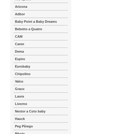
Arizona
Adbor
Baby Point a Baby Dreams
Bebetto a Quatro
CAM
Caren
Dema
Espiro
Eurobaby
Chipolino
Valco
Graco
Laura
Livorno
Nestor a Coto baby
Hauck
Peg Pérego
Pikolo