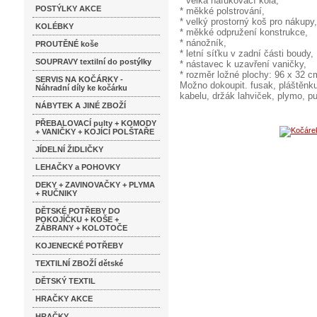
* velká nafukovací kola,
POSTÝLKY AKCE
* měkké polstrování,
* velký prostorný koš pro nákupy,
KOLÉBKY
* měkké odpružení konstrukce,
* nánožník,
PROUTĚNÉ koše
* letní síťku v zadní části boudy,
SOUPRAVY textilní do postýlky
* nástavec k uzavření vaničky,
* rozměr ložné plochy: 96 x 32 c
SERVIS NA KOČÁRKY -
Možno dokoupit. fusak, pláštěnku
Náhradní díly ke kočárku
kabelu, držák lahviček, plymo, p
NÁBYTEK A JINÉ ZBOŽÍ
PŘEBALOVACÍ pulty + KOMODY
+ VANIČKY + KOJÍCÍ POLŠTAŘE
JÍDELNÍ ŽIDLIČKY
LEHAČKY a POHOVKY
DEKY + ZAVINOVAČKY + PLYMA
+ RUČNIKY
DĚTSKÉ POTŘEBY DO
POKOJÍČKU + KOŠE +
ZÁBRANY + KOLOTOČE
KOJENECKÉ POTŘEBY
TEXTILNÍ ZBOŽÍ dětské
DĚTSKÝ TEXTIL
HRAČKY AKCE
HRAČKY