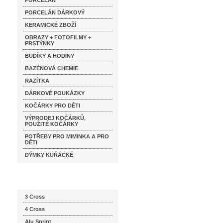
PORCELÁN
PORCELÁN DÁRKOVÝ
KERAMICKÉ ZBOŽÍ
OBRAZY + FOTOFILMY +
PRSTÝNKY
BUDÍKY A HODINY
BAZÉNOVÁ CHEMIE
RAZÍTKA
DÁRKOVÉ POUKÁZKY
KOČÁRKY PRO DĚTI
VÝPRODEJ KOČÁRKŮ,
POUŽITÉ KOČÁRKY
POTŘEBY PRO MIMINKA A PRO
DĚTI
DÝMKY KUŘÁCKÉ
Katalog značek
3 Cross
4 Cross
Alu Sprint