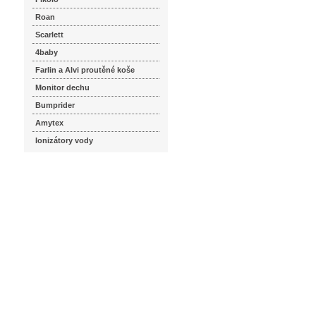
Roan
Scarlett
4baby
Farlin a Alvi proutěné koše
Monitor dechu
Bumprider
Amytex
Ionizátory vody
seznam.cz