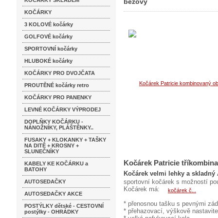
KOČÁRKY SKLADEM
béžový
KOČÁRKY
3 KOLOVÉ kočárky
GOLFOVÉ kočárky
SPORTOVNÍ kočárky
HLUBOKÉ kočárky
KOČÁRKY PRO DVOJČATA
PROUTĚNÉ kočárky retro
KOČÁRKY PRO PANENKY
LEVNÉ KOČÁRKY VÝPRODEJ
DOPLŇKY KOČÁRKU -
NÁNOŽNÍKY, PLÁŠTĚNKY..
FUSAKY + KLOKANKY + TAŠKY
NA DITĚ + KROSNY +
SLUNEČNÍKY
Kočárek Patricie tříkombin
KABELY KE KOČÁRKU a
BATOHY
Kočárek velmi lehky a skladn
sportovní kočárek s možností pou
AUTOSEDAČKY
Kočárek má:
AUTOSEDAČKY AKCE
* přenosnou tašku s pevnými zády
POSTÝLKY dětské - CESTOVNÍ
* přehazovací, výškově nastavite
postýlky - OHRÁDKY