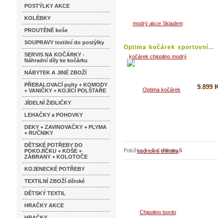
POSTÝLKY AKCE
Koupi
KOLÉBKY
Detai
PROUTĚNÉ koše
SOUPRAVY textilní do postýlky
Optima kočárek sportovní...
SERVIS NA KOČÁRKY -
Náhradní díly ke kočárku
NÁBYTEK A JINÉ ZBOŽÍ
PŘEBALOVACÍ pulty + KOMODY
9.899 
+ VANIČKY + KOJÍCÍ POLŠTAŘE
JÍDELNÍ ŽIDLIČKY
Koupi
LEHAČKY a POHOVKY
Detai
DEKY + ZAVINOVAČKY + PLYMA
+ RUČNIKY
DĚTSKÉ POTŘEBY DO
Položky
1
-
5
z celkem
5
POKOJÍČKU + KOŠE +
ZÁBRANY + KOLOTOČE
KOJENECKÉ POTŘEBY
TEXTILNÍ ZBOŽÍ dětské
DĚTSKÝ TEXTIL
HRAČKY AKCE
HRAČKY