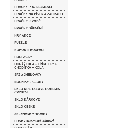
HRAČKY PRO NEJMENŠÍ
HRAČKY NA PÍSEK A ZAHRADU
HRAČKY K VODĚ
HRAČKY DŘEVĚNÉ
HRY AKCE
PUZZLE
KOHOUTI HOUPACI
HOUPAČKY
ODRÁŽEDLA + TŘÍKOLKY +
CHODÍTKA + KOLA
SPZ a JMENOVKY
NOČNÍKY a CLONY
SKLO KŘIŠŤÁLOVÉ BOHEMIA
CRYSTAL
SKLO DÁRKOVÉ
SKLO ČESKE
SKLENĚNÉ VÝROBKY
HRNKY keramické dárkové