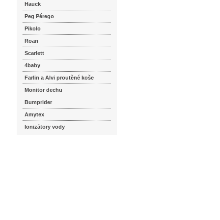
Hauck
Peg Pérego
Pikolo
Roan
Scarlett
4baby
Farlin a Alvi proutěné koše
Monitor dechu
Bumprider
Amytex
Ionizátory vody
seznam.cz