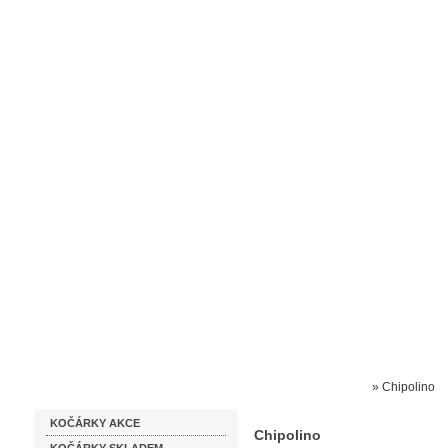
Homepage
Obchodní podmínky
Prodejna kočárků
Dárkové p
Katalog zboží
Kočárky NEC
»
Chipolino
KOČÁRKY AKCE
Chipolino