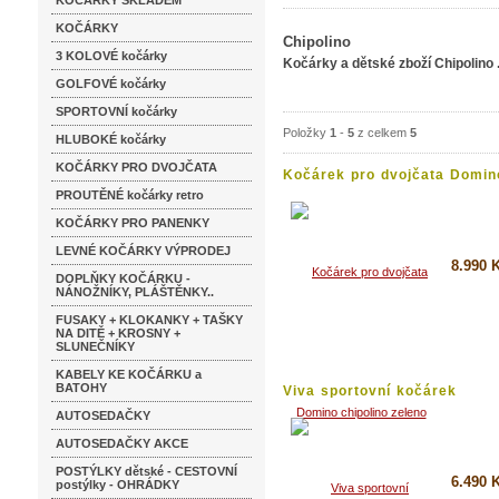
KOČÁRKY SKLADEM
KOČÁRKY
Chipolino
3 KOLOVÉ kočárky
Kočárky a dětské zboží Chipolino 
GOLFOVÉ kočárky
SPORTOVNÍ kočárky
Položky
1
-
5
z celkem
5
HLUBOKÉ kočárky
KOČÁRKY PRO DVOJČATA
Kočárek pro dvojčata Domino
PROUTĚNÉ kočárky retro
KOČÁRKY PRO PANENKY
LEVNÉ KOČÁRKY VÝPRODEJ
8.990 
DOPLŇKY KOČÁRKU -
NÁNOŽNÍKY, PLÁŠTĚNKY..
Koupi
FUSAKY + KLOKANKY + TAŠKY
NA DITĚ + KROSNY +
Detai
SLUNEČNÍKY
KABELY KE KOČÁRKU a
BATOHY
Viva sportovní kočárek
chipolino...
AUTOSEDAČKY
AUTOSEDAČKY AKCE
POSTÝLKY dětské - CESTOVNÍ
6.490 
postýlky - OHRÁDKY