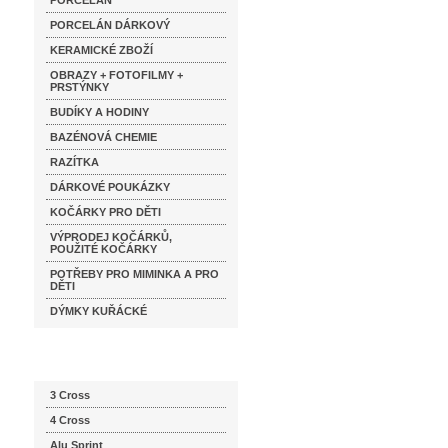
PORCELÁN
PORCELÁN DÁRKOVÝ
KERAMICKÉ ZBOŽÍ
OBRAZY + FOTOFILMY +
PRSTÝNKY
BUDÍKY A HODINY
BAZÉNOVÁ CHEMIE
RAZÍTKA
DÁRKOVÉ POUKÁZKY
KOČÁRKY PRO DĚTI
VÝPRODEJ KOČÁRKŮ,
POUŽITÉ KOČÁRKY
POTŘEBY PRO MIMINKA A PRO
DĚTI
DÝMKY KUŘÁCKÉ
Katalog značek
3 Cross
4 Cross
Alu Sprint