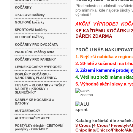
KOČÁRKY SKLADEM
Před radostnou událostí navštivt
KOČÁRKY
pro miminka, kde najdete široký
výrobců !
3 KOLOVÉ kočárky
GOLFOVÉ kočárky
AKČNÍ VÝPRODEJ KOČ
SPORTOVNÍ kočárky
KE KAŽDÉMU KOČÁRKU 
DÁREK ZDARMA
HLUBOKÉ kočárky
KOČÁRKY PRO DVOJČATA
PROČ U NÁS NAKUPOVAT 
PROUTĚNÉ kočárky retro
1.
Nejširší nabídka v region
KOČÁRKY PRO PANENKY
2. 30-leté zkušenosti na trh
LEVNÉ KOČÁRKY VÝPRODEJ
3. Zázemí kamenné prodejn
DOPLŇKY KOČÁRKU -
4. Většinu zboží máme skl
NÁNOŽNÍKY, PLÁŠTĚNKY..
5. Výhodné akční slevy a ry
FUSAKY + KLOKANKY + TAŠKY
NA DITĚ + KROSNY +
SLUNEČNÍKY
KABELY KE KOČÁRKU a
BATOHY
AUTOSEDAČKY
AUTOSEDAČKY AKCE
Katalog kočárků dle značek:
3 Cross
|
4 Cross
/
Freestyle
/
POSTÝLKY dětské - CESTOVNÍ
postýlky - OHRÁDKY
Chipolino
/
Chicco
/
Pikolo
/
Alu