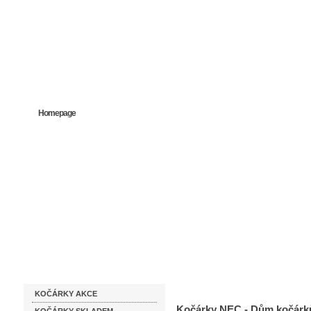
Homepage
Obchodní podmínky
Prodejna kočárků
Dárkové p
Katalog zboží
Kočárky NEC
KOČÁRKY AKCE
Kočárky NEC - Dům kočárk