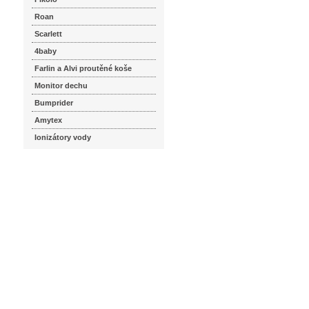
Roan
Scarlett
4baby
Farlin a Alvi proutěné koše
Monitor dechu
Bumprider
Amytex
Ionizátory vody
seznam.cz