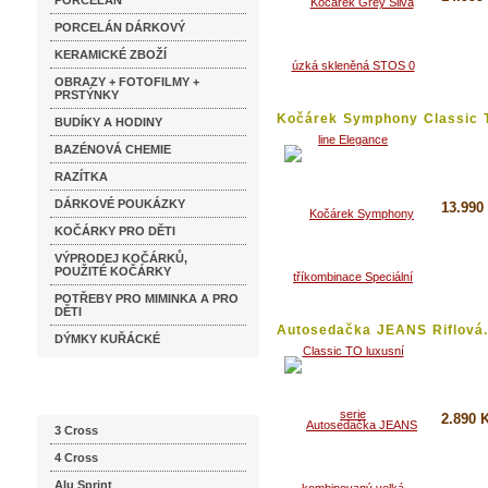
PORCELÁN
PORCELÁN DÁRKOVÝ
Detai
KERAMICKÉ ZBOŽÍ
Koupi
OBRAZY + FOTOFILMY +
PRSTÝNKY
Kočárek Symphony Classic T
BUDÍKY A HODINY
BAZÉNOVÁ CHEMIE
RAZÍTKA
DÁRKOVÉ POUKÁZKY
13.990
KOČÁRKY PRO DĚTI
Detai
VÝPRODEJ KOČÁRKŮ,
POUŽITÉ KOČÁRKY
Koupi
POTŘEBY PRO MIMINKA A PRO
DĚTI
Autosedačka JEANS Riflová.
DÝMKY KUŘÁCKÉ
Katalog značek
2.890 
3 Cross
4 Cross
Detai
Alu Sprint