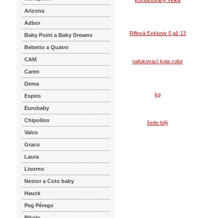
Koupi
Arizona
Adbor
Baby Point a Baby Dreams
Bebetto a Quatro
CAM
Caren
Dema
Espiro
Eurobaby
Chipolino
Valco
Graco
Laura
Livorno
Nestor a Coto baby
Hauck
Peg Pérego
Pikolo