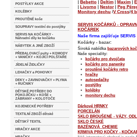
|
Bebetto
|
Deltim
|
Maxim
|
E
POSTÝLKY AKCE
|
Livorno
|
Nestor
|
Peg Pére
Monitory dechu
/
V Cross
/
4 
KOLÉBKY
PROUTĚNÉ koše
SERVIS KOČÁRKŮ - OPRAV
SOUPRAVY textilní do postýlky
KOČÁREK
SERVIS NA KOČÁRKY -
Naše firma zajišťuje SERV
Náhradní díly ke kočárku
Kočárky - bazar:
NÁBYTEK A JINÉ ZBOŽÍ
Široká nabídka
bazarových koč
PŘEBALOVACÍ pulty + KOMODY
Naše speciality:
+ VANIČKY + KOJÍCÍ POLŠTAŘE
kočárky pro dvojčata
kočárky pro panenky
JÍDELNÍ ŽIDLIČKY
proutěné kočárky
retro
LEHAČKY a POHOVKY
hračky
autosedačky
DEKY + ZAVINOVAČKY + PLYMA
+ RUČNIKY
postýlky
kolébky
DĚTSKÉ POTŘEBY DO
POKOJÍČKU + KOŠE +
monitory dechu
ZÁBRANY + KOLOTOČE
Dárkové HRNKY
KOJENECKÉ POTŘEBY
PORCELÁN
TEXTILNÍ ZBOŽÍ dětské
SKLO BROUŠENÉ - VÁZY, ODLI
SKLO ČESKÉ
DĚTSKÝ TEXTIL
BAZÉNOVÁ CHEMIE
HRAČKY AKCE
KRMIVA PRO KOČKY - KOČKA
HRAČKY