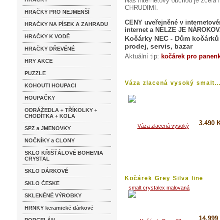
Náš internetový obchod je z
CHRUDIMI.
HRAČKY PRO NEJMENŠÍ
CENY uveřejněné v internetov
HRAČKY NA PÍSEK A ZAHRADU
internet a NELZE JE NÁROKOV
HRAČKY K VODĚ
Kočárky NEC - Dům kočárků 
prodej, servis, bazar
HRAČKY DŘEVĚNÉ
Aktuální tip:
kočárek pro panen
HRY AKCE
PUZZLE
Váza zlacená vysoký smalt..
KOHOUTI HOUPACI
HOUPAČKY
ODRÁŽEDLA + TŘÍKOLKY +
CHODÍTKA + KOLA
3.490 
SPZ a JMENOVKY
NOČNÍKY a CLONY
Detai
SKLO KŘIŠŤÁLOVÉ BOHEMIA
Koupi
CRYSTAL
SKLO DÁRKOVÉ
Kočárek Grey Silva line
SKLO ČESKE
Elegance...
SKLENĚNÉ VÝROBKY
HRNKY keramické dárkové
14.999