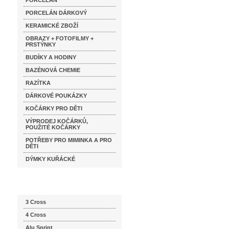
PORCELÁN
PORCELÁN DÁRKOVÝ
KERAMICKÉ ZBOŽÍ
OBRAZY + FOTOFILMY +
PRSTÝNKY
BUDÍKY A HODINY
BAZÉNOVÁ CHEMIE
RAZÍTKA
DÁRKOVÉ POUKÁZKY
KOČÁRKY PRO DĚTI
VÝPRODEJ KOČÁRKŮ,
POUŽITÉ KOČÁRKY
POTŘEBY PRO MIMINKA A PRO
DĚTI
DÝMKY KUŘÁCKÉ
Katalog značek
3 Cross
4 Cross
Alu Sprint