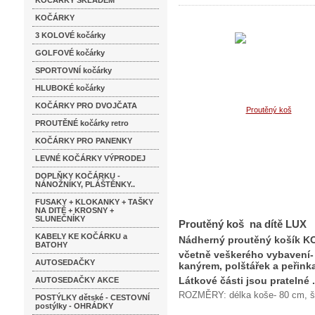
KOČÁRKY SKLADEM
KOČÁRKY
3 KOLOVÉ kočárky
GOLFOVÉ kočárky
SPORTOVNÍ kočárky
HLUBOKÉ kočárky
KOČÁRKY PRO DVOJČATA
PROUTĚNÉ kočárky retro
KOČÁRKY PRO PANENKY
LEVNÉ KOČÁRKY VÝPRODEJ
DOPLŇKY KOČÁRKU -
NÁNOŽNÍKY, PLÁŠTĚNKY..
FUSAKY + KLOKANKY + TAŠKY
NA DITĚ + KROSNY +
SLUNEČNÍKY
Proutěný koš na dítě LUX
KABELY KE KOČÁRKU a
Nádherný proutěný košík 
BATOHY
včetně veškerého vybavení-
AUTOSEDAČKY
kanýrem, polštářek a peřinka
Látkové části jsou pratelné .
AUTOSEDAČKY AKCE
ROZMĚRY: délka koše- 80 cm, š
POSTÝLKY dětské - CESTOVNÍ
postýlky - OHRÁDKY