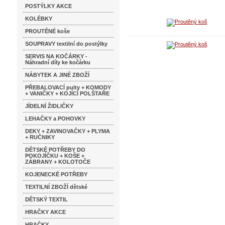
POSTÝLKY AKCE
KOLÉBKY
PROUTĚNÉ koše
SOUPRAVY textilní do postýlky
SERVIS NA KOČÁRKY -
Náhradní díly ke kočárku
NÁBYTEK A JINÉ ZBOŽÍ
PŘEBALOVACÍ pulty + KOMODY
+ VANIČKY + KOJÍCÍ POLŠTAŘE
JÍDELNÍ ŽIDLIČKY
LEHAČKY a POHOVKY
DEKY + ZAVINOVAČKY + PLYMA
+ RUČNIKY
DĚTSKÉ POTŘEBY DO
POKOJÍČKU + KOŠE +
ZÁBRANY + KOLOTOČE
KOJENECKÉ POTŘEBY
TEXTILNÍ ZBOŽÍ dětské
DĚTSKÝ TEXTIL
HRAČKY AKCE
HRAČKY