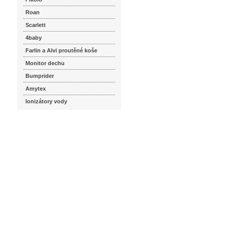
Roan
Scarlett
4baby
Farlin a Alvi proutěné koše
Monitor dechu
Bumprider
Amytex
Ionizátory vody
seznam.cz