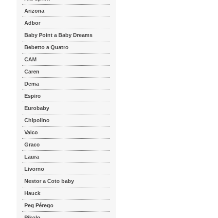
Arizona
Adbor
Baby Point a Baby Dreams
Bebetto a Quatro
CAM
Caren
Dema
Espiro
Eurobaby
Chipolino
Valco
Graco
Laura
Livorno
Nestor a Coto baby
Hauck
Peg Pérego
Pikolo