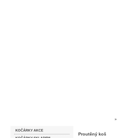
Homepage
Obchodní podmínky
Prodejna kočárků
Dárkové p
Katalog zboží
Kočárky NEC
»
Farlin a Al
KOČÁRKY AKCE
Proutěný koš