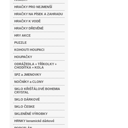
HRAČKY PRO NEJMENŠÍ
HRAČKY NA PÍSEK A ZAHRADU
HRAČKY K VODĚ
HRAČKY DŘEVĚNÉ
HRY AKCE
PUZZLE
KOHOUTI HOUPACI
HOUPAČKY
ODRÁŽEDLA + TŘÍKOLKY +
CHODÍTKA + KOLA
SPZ a JMENOVKY
NOČNÍKY a CLONY
SKLO KŘIŠŤÁLOVÉ BOHEMIA
CRYSTAL
SKLO DÁRKOVÉ
SKLO ČESKE
SKLENĚNÉ VÝROBKY
HRNKY keramické dárkové