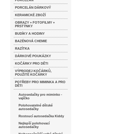
PORCELÁN
PORCELÁN DÁRKOVÝ
KERAMICKÉ ZBOŽÍ
OBRAZY + FOTOFILMY +
PRSTÝNKY
BUDÍKY A HODINY
BAZÉNOVÁ CHEMIE
RAZÍTKA
DÁRKOVÉ POUKÁZKY
KOČÁRKY PRO DĚTI
VÝPRODEJ KOČÁRKŮ,
POUŽITÉ KOČÁRKY
POTŘEBY PRO MIMINKA A PRO
DĚTI
Autosedačky pro miminko -
vajíčko
Polohovatelné dětské
autosedačky
Rostoucí autosedačka Kiddy
Nejlepší polohovací
autosedačky