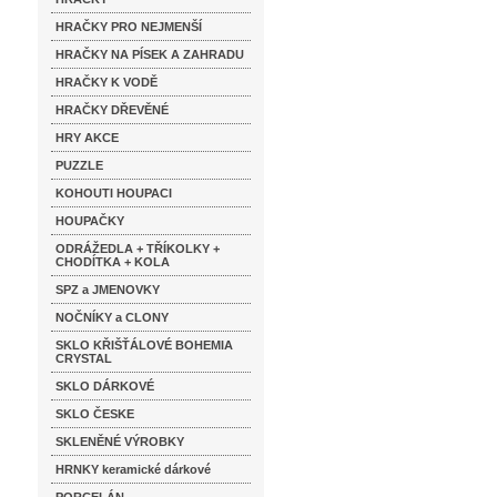
HRAČKY PRO NEJMENŠÍ
HRAČKY NA PÍSEK A ZAHRADU
HRAČKY K VODĚ
HRAČKY DŘEVĚNÉ
HRY AKCE
PUZZLE
KOHOUTI HOUPACI
HOUPAČKY
ODRÁŽEDLA + TŘÍKOLKY +
CHODÍTKA + KOLA
SPZ a JMENOVKY
NOČNÍKY a CLONY
SKLO KŘIŠŤÁLOVÉ BOHEMIA
CRYSTAL
SKLO DÁRKOVÉ
SKLO ČESKE
SKLENĚNÉ VÝROBKY
HRNKY keramické dárkové