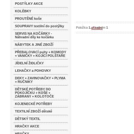
POSTÝLKY AKCE
KOLÉBKY
PROUTĚNÉ koše
SOUPRAVY textilní do postýlky
Položka
1.
z celkem
1
SERVIS NA KOČÁRKY -
Náhradní díly ke kočárku
NÁBYTEK A JINÉ ZBOŽÍ
PŘEBALOVACÍ pulty + KOMODY
+ VANIČKY + KOJÍCÍ POLŠTAŘE
JÍDELNÍ ŽIDLIČKY
LEHAČKY a POHOVKY
DEKY + ZAVINOVAČKY + PLYMA
+ RUČNIKY
DĚTSKÉ POTŘEBY DO
POKOJÍČKU + KOŠE +
ZÁBRANY + KOLOTOČE
KOJENECKÉ POTŘEBY
TEXTILNÍ ZBOŽÍ dětské
DĚTSKÝ TEXTIL
HRAČKY AKCE
HRAČKY