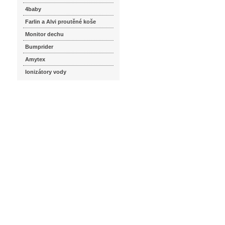
4baby
Farlin a Alvi proutěné koše
Monitor dechu
Bumprider
Amytex
Ionizátory vody
seznam.cz