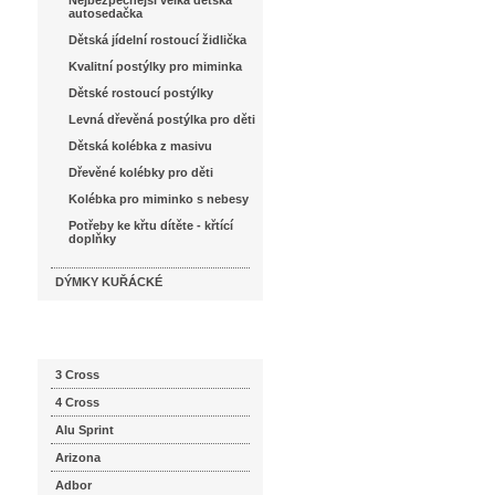
Nejbezpečnější velká dětská
autosedačka
Dětská jídelní rostoucí židlička
Kvalitní postýlky pro miminka
Dětské rostoucí postýlky
Levná dřevěná postýlka pro děti
Dětská kolébka z masivu
Dřevěné kolébky pro děti
Kolébka pro miminko s nebesy
Potřeby ke křtu dítěte - křtící
doplňky
DÝMKY KUŘÁCKÉ
Katalog značek
3 Cross
4 Cross
Alu Sprint
Arizona
Adbor