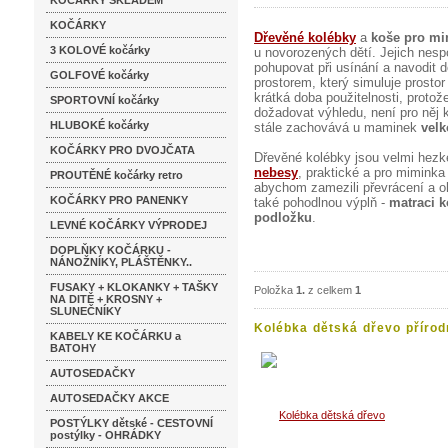
KOČÁRKY SKLADEM
KOČÁRKY
Dřevěné kolébky
a
koše pro mi
3 KOLOVÉ kočárky
u novorozených dětí. Jejich ne
pohupovat při usínání a navodit
GOLFOVÉ kočárky
prostorem, který simuluje prost
krátká doba použitelnosti, prot
SPORTOVNÍ kočárky
dožadovat výhledu, není pro něj 
HLUBOKÉ kočárky
stále zachovává u maminek
velk
KOČÁRKY PRO DVOJČATA
Dřevěné kolébky jsou velmi hezké
nebesy
, praktické a pro mimink
PROUTĚNÉ kočárky retro
abychom zamezili převrácení a o
KOČÁRKY PRO PANENKY
také pohodlnou výplň -
matraci k
podložku
.
LEVNÉ KOČÁRKY VÝPRODEJ
DOPLŇKY KOČÁRKU -
NÁNOŽNÍKY, PLÁŠTĚNKY..
FUSAKY + KLOKANKY + TAŠKY
Položka
1.
z celkem
1
NA DITĚ + KROSNY +
SLUNEČNÍKY
Kolébka dětská dřevo přírod
KABELY KE KOČÁRKU a
BATOHY
AUTOSEDAČKY
AUTOSEDAČKY AKCE
POSTÝLKY dětské - CESTOVNÍ
postýlky - OHRÁDKY