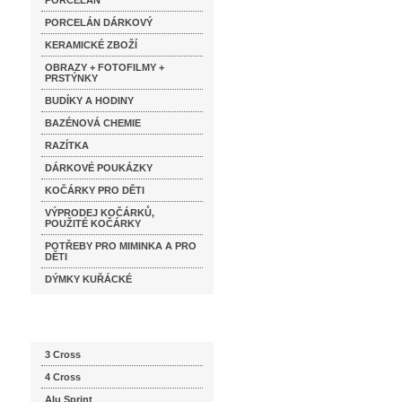
PORCELÁN
PORCELÁN DÁRKOVÝ
KERAMICKÉ ZBOŽÍ
OBRAZY + FOTOFILMY +
PRSTÝNKY
BUDÍKY A HODINY
BAZÉNOVÁ CHEMIE
RAZÍTKA
DÁRKOVÉ POUKÁZKY
KOČÁRKY PRO DĚTI
VÝPRODEJ KOČÁRKŮ,
POUŽITÉ KOČÁRKY
POTŘEBY PRO MIMINKA A PRO
DĚTI
DÝMKY KUŘÁCKÉ
Katalog značek
3 Cross
4 Cross
Alu Sprint