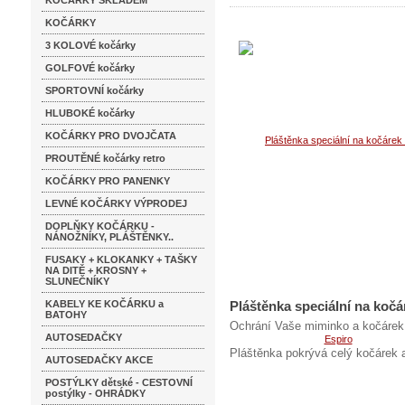
KOČÁRKY SKLADEM
KOČÁRKY
3 KOLOVÉ kočárky
GOLFOVÉ kočárky
SPORTOVNÍ kočárky
HLUBOKÉ kočárky
KOČÁRKY PRO DVOJČATA
PROUTĚNÉ kočárky retro
KOČÁRKY PRO PANENKY
LEVNÉ KOČÁRKY VÝPRODEJ
DOPLŇKY KOČÁRKU -
NÁNOŽNÍKY, PLÁŠTĚNKY..
FUSAKY + KLOKANKY + TAŠKY
NA DITĚ + KROSNY +
SLUNEČNÍKY
KABELY KE KOČÁRKU a
Pláštěnka speciální na koč
BATOHY
Ochrání Vaše miminko a kočárek
AUTOSEDAČKY
Pláštěnka pokrývá celý kočárek 
AUTOSEDAČKY AKCE
POSTÝLKY dětské - CESTOVNÍ
postýlky - OHRÁDKY