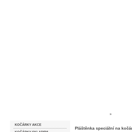
Homepage
Obchodní podmínky
Prodejna kočárků
Dárkové p
Katalog zboží
Kočárky NEC
»
DOPLŇKY K
KOČÁRKY AKCE
Pláštěnka speciální na kočá
Pláštěnka speciální na kočá