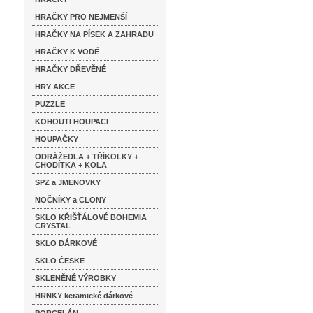
HRAČKY PRO NEJMENŠÍ
HRAČKY NA PÍSEK A ZAHRADU
HRAČKY K VODĚ
HRAČKY DŘEVĚNÉ
HRY AKCE
PUZZLE
KOHOUTI HOUPACI
HOUPAČKY
ODRÁŽEDLA + TŘÍKOLKY +
CHODÍTKA + KOLA
SPZ a JMENOVKY
NOČNÍKY a CLONY
SKLO KŘIŠŤÁLOVÉ BOHEMIA
CRYSTAL
SKLO DÁRKOVÉ
SKLO ČESKE
SKLENĚNÉ VÝROBKY
HRNKY keramické dárkové