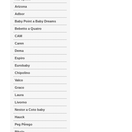
Arizona
Adbor
Baby Point a Baby Dreams
Bebetto a Quatro
CAM
Caren
Dema
Espiro
Eurobaby
Chipolino
Valco
Graco
Laura
Livorno
Nestor a Coto baby
Hauck
Peg Pérego
Pikolo