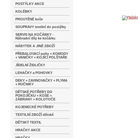
POSTÝLKY AKCE
KOLÉBKY
PROUTĚNÉ koše
SOUPRAVY textilní do postýlky
SERVIS NA KOČÁRKY -
Náhradní díly ke kočárku
NÁBYTEK A JINÉ ZBOŽÍ
PŘEBALOVACÍ pulty + KOMODY
+ VANIČKY + KOJÍCÍ POLŠTAŘE
JÍDELNÍ ŽIDLIČKY
LEHAČKY a POHOVKY
DEKY + ZAVINOVAČKY + PLYMA
+ RUČNIKY
DĚTSKÉ POTŘEBY DO
POKOJÍČKU + KOŠE +
ZÁBRANY + KOLOTOČE
KOJENECKÉ POTŘEBY
TEXTILNÍ ZBOŽÍ dětské
DĚTSKÝ TEXTIL
HRAČKY AKCE
HRAČKY