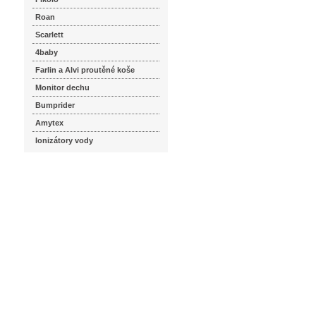
Roan
Scarlett
4baby
Farlin a Alvi proutěné koše
Monitor dechu
Bumprider
Amytex
Ionizátory vody
seznam.cz