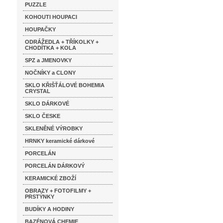
PUZZLE
KOHOUTI HOUPACI
HOUPAČKY
ODRÁŽEDLA + TŘÍKOLKY +
CHODÍTKA + KOLA
SPZ a JMENOVKY
NOČNÍKY a CLONY
SKLO KŘIŠŤÁLOVÉ BOHEMIA
CRYSTAL
SKLO DÁRKOVÉ
SKLO ČESKE
SKLENĚNÉ VÝROBKY
HRNKY keramické dárkové
PORCELÁN
PORCELÁN DÁRKOVÝ
KERAMICKÉ ZBOŽÍ
OBRAZY + FOTOFILMY +
PRSTÝNKY
BUDÍKY A HODINY
BAZÉNOVÁ CHEMIE