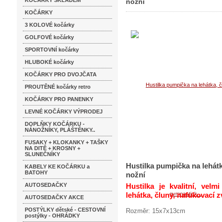
KOČÁRKY SKLADEM
nožní
KOČÁRKY
3 KOLOVÉ kočárky
GOLFOVÉ kočárky
SPORTOVNÍ kočárky
HLUBOKÉ kočárky
KOČÁRKY PRO DVOJČATA
PROUTĚNÉ kočárky retro
KOČÁRKY PRO PANENKY
LEVNÉ KOČÁRKY VÝPRODEJ
DOPLŇKY KOČÁRKU -
NÁNOŽNÍKY, PLÁŠTĚNKY..
FUSAKY + KLOKANKY + TAŠKY
NA DITĚ + KROSNY +
SLUNEČNÍKY
Hustilka pumpička na lehátk
KABELY KE KOČÁRKU a
BATOHY
nožní
AUTOSEDAČKY
Hustilka je kvalitní, vel
lehátka, čluny, nafukovací z
AUTOSEDAČKY AKCE
POSTÝLKY dětské - CESTOVNÍ
Rozměr: 15x7x13cm
postýlky - OHRÁDKY