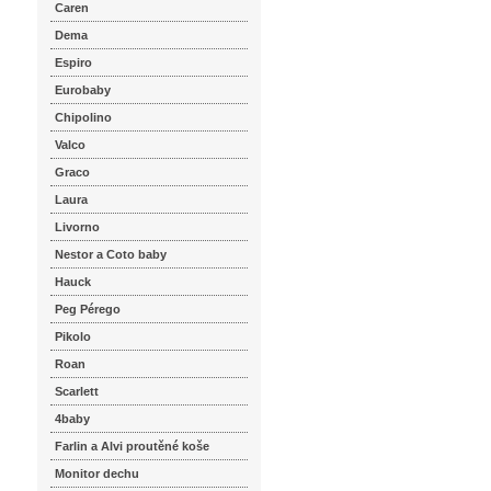
Caren
Dema
Espiro
Eurobaby
Chipolino
Valco
Graco
Laura
Livorno
Nestor a Coto baby
Hauck
Peg Pérego
Pikolo
Roan
Scarlett
4baby
Farlin a Alvi proutěné koše
Monitor dechu