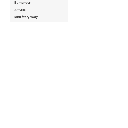
Bumprider
Amytex
Ionizátory vody
seznam.cz