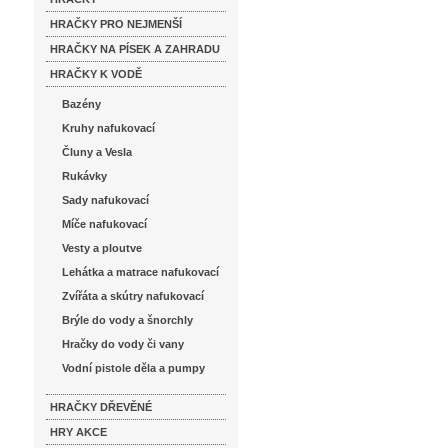
HRAČKY PRO NEJMENŠÍ
HRAČKY NA PÍSEK A ZAHRADU
HRAČKY K VODĚ
Bazény
Kruhy nafukovací
Čluny a Vesla
Rukávky
Sady nafukovací
Míče nafukovací
Vesty a ploutve
Lehátka a matrace nafukovací
Zvířáta a skútry nafukovací
Brýle do vody a šnorchly
Hračky do vody či vany
Vodní pistole děla a pumpy
HRAČKY DŘEVĚNÉ
HRY AKCE