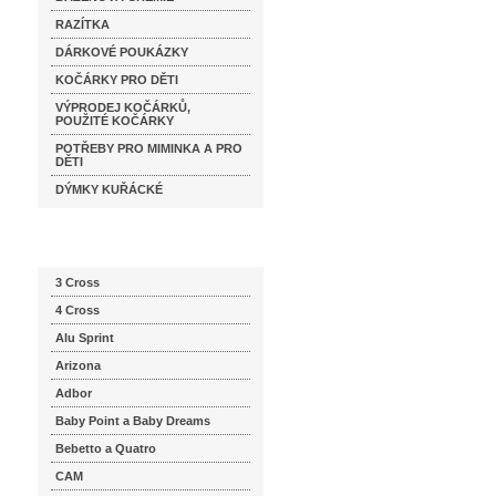
RAZÍTKA
DÁRKOVÉ POUKÁZKY
KOČÁRKY PRO DĚTI
VÝPRODEJ KOČÁRKŮ,
POUŽITÉ KOČÁRKY
POTŘEBY PRO MIMINKA A PRO
DĚTI
DÝMKY KUŘÁCKÉ
Katalog značek
3 Cross
4 Cross
Alu Sprint
Arizona
Adbor
Baby Point a Baby Dreams
Bebetto a Quatro
CAM