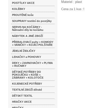
Materiel : plast
POSTÝLKY AKCE
Cena za 1 kus :!
KOLÉBKY
PROUTĚNÉ koše
SOUPRAVY textilní do postýlky
SERVIS NA KOČÁRKY -
Náhradní díly ke kočárku
NÁBYTEK A JINÉ ZBOŽÍ
PŘEBALOVACÍ pulty + KOMODY
+ VANIČKY + KOJÍCÍ POLŠTAŘE
JÍDELNÍ ŽIDLIČKY
LEHAČKY a POHOVKY
DEKY + ZAVINOVAČKY + PLYMA
+ RUČNIKY
DĚTSKÉ POTŘEBY DO
POKOJÍČKU + KOŠE +
ZÁBRANY + KOLOTOČE
KOJENECKÉ POTŘEBY
TEXTILNÍ ZBOŽÍ dětské
DĚTSKÝ TEXTIL
HRAČKY AKCE
HRAČKY