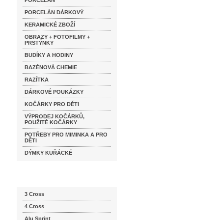
PORCELÁN
PORCELÁN DÁRKOVÝ
KERAMICKÉ ZBOŽÍ
OBRAZY + FOTOFILMY +
PRSTÝNKY
BUDÍKY A HODINY
BAZÉNOVÁ CHEMIE
RAZÍTKA
DÁRKOVÉ POUKÁZKY
KOČÁRKY PRO DĚTI
VÝPRODEJ KOČÁRKŮ,
POUŽITÉ KOČÁRKY
POTŘEBY PRO MIMINKA A PRO
DĚTI
DÝMKY KUŘÁCKÉ
Katalog značek
3 Cross
4 Cross
Alu Sprint