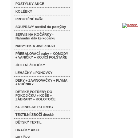
POSTÝLKY AKCE
KOLÉBKY
PROUTĚNÉ koše
SOUPRAVY textilní do postýlky
SERVIS NA KOČÁRKY -
Náhradní díly ke kočárku
NÁBYTEK A JINÉ ZBOŽÍ
PŘEBALOVACÍ pulty + KOMODY
+ VANIČKY + KOJÍCÍ POLŠTAŘE
JÍDELNÍ ŽIDLIČKY
LEHAČKY a POHOVKY
DEKY + ZAVINOVAČKY + PLYMA
+ RUČNIKY
DĚTSKÉ POTŘEBY DO
POKOJÍČKU + KOŠE +
ZÁBRANY + KOLOTOČE
KOJENECKÉ POTŘEBY
TEXTILNÍ ZBOŽÍ dětské
DĚTSKÝ TEXTIL
HRAČKY AKCE
HRAČKY