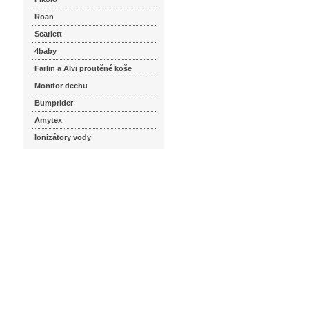
Roan
Scarlett
4baby
Farlin a Alvi proutěné koše
Monitor dechu
Bumprider
Amytex
Ionizátory vody
seznam.cz