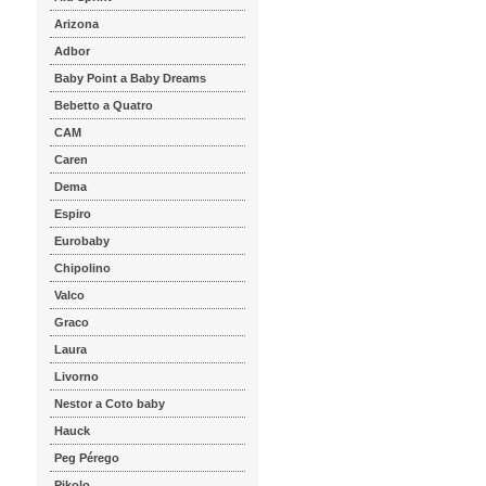
Arizona
Adbor
Baby Point a Baby Dreams
Bebetto a Quatro
CAM
Caren
Dema
Espiro
Eurobaby
Chipolino
Valco
Graco
Laura
Livorno
Nestor a Coto baby
Hauck
Peg Pérego
Pikolo