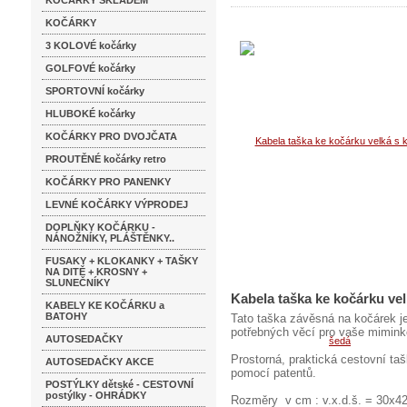
KOČÁRKY SKLADEM
KOČÁRKY
3 KOLOVÉ kočárky
GOLFOVÉ kočárky
SPORTOVNÍ kočárky
HLUBOKÉ kočárky
KOČÁRKY PRO DVOJČATA
PROUTĚNÉ kočárky retro
KOČÁRKY PRO PANENKY
LEVNÉ KOČÁRKY VÝPRODEJ
DOPLŇKY KOČÁRKU -
NÁNOŽNÍKY, PLÁŠTĚNKY..
FUSAKY + KLOKANKY + TAŠKY
NA DITĚ + KROSNY +
SLUNEČNÍKY
Kabela taška ke kočárku ve
KABELY KE KOČÁRKU a
BATOHY
Tato taška závěsná na kočárek je
potřebných věcí pro vaše mimink
AUTOSEDAČKY
Prostorná, praktická cestovní ta
AUTOSEDAČKY AKCE
pomocí patentů.
POSTÝLKY dětské - CESTOVNÍ
postýlky - OHRÁDKY
Rozměry v cm : v.x.d.š. = 30x4