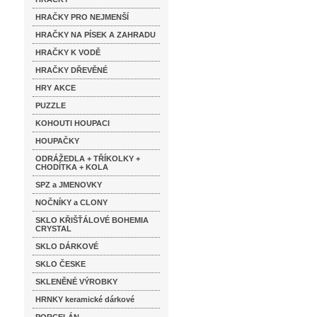
HRAČKY PRO NEJMENŠÍ
HRAČKY NA PÍSEK A ZAHRADU
HRAČKY K VODĚ
HRAČKY DŘEVĚNÉ
HRY AKCE
PUZZLE
KOHOUTI HOUPACI
HOUPAČKY
ODRÁŽEDLA + TŘÍKOLKY +
CHODÍTKA + KOLA
SPZ a JMENOVKY
NOČNÍKY a CLONY
SKLO KŘIŠŤÁLOVÉ BOHEMIA
CRYSTAL
SKLO DÁRKOVÉ
SKLO ČESKE
SKLENĚNÉ VÝROBKY
HRNKY keramické dárkové