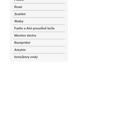
Roan
Scarlett
4baby
Farlin a Alvi proutěné koše
Monitor dechu
Bumprider
Amytex
Ionizátory vody
seznam.cz