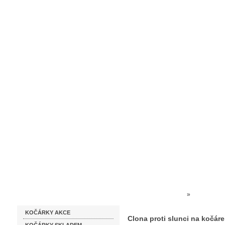
Homepage
Obchodní podmínky
Prodejna kočárků
Dárkové p
Katalog zboží
Kočárky NEC
»
DOPLŇKY K
KOČÁRKY AKCE
proti slunci na kočárek Cross
Clona proti slunci na kočár