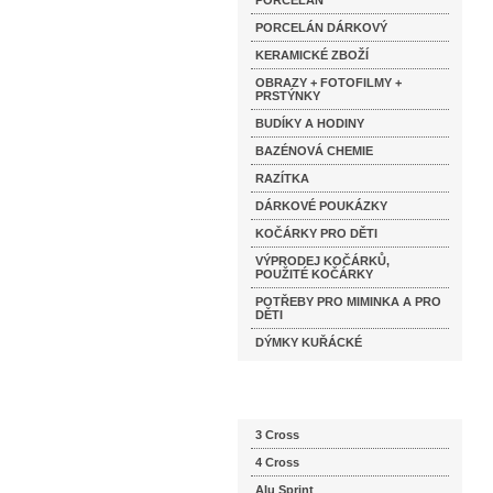
PORCELÁN
PORCELÁN DÁRKOVÝ
KERAMICKÉ ZBOŽÍ
OBRAZY + FOTOFILMY +
PRSTÝNKY
BUDÍKY A HODINY
BAZÉNOVÁ CHEMIE
RAZÍTKA
DÁRKOVÉ POUKÁZKY
KOČÁRKY PRO DĚTI
VÝPRODEJ KOČÁRKŮ,
POUŽITÉ KOČÁRKY
POTŘEBY PRO MIMINKA A PRO
DĚTI
DÝMKY KUŘÁCKÉ
Katalog značek
3 Cross
4 Cross
Alu Sprint