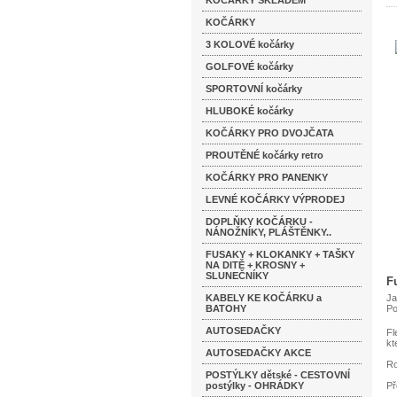
KOČÁRKY SKLADEM
KOČÁRKY
3 KOLOVÉ kočárky
GOLFOVÉ kočárky
SPORTOVNÍ kočárky
HLUBOKÉ kočárky
KOČÁRKY PRO DVOJČATA
PROUTĚNÉ kočárky retro
KOČÁRKY PRO PANENKY
LEVNÉ KOČÁRKY VÝPRODEJ
DOPLŇKY KOČÁRKU -
NÁNOŽNÍKY, PLÁŠTĚNKY..
FUSAKY + KLOKANKY + TAŠKY
NA DITĚ + KROSNY +
SLUNEČNÍKY
F
KABELY KE KOČÁRKU a
Ja
BATOHY
Po
AUTOSEDAČKY
Fl
kt
AUTOSEDAČKY AKCE
Ro
POSTÝLKY dětské - CESTOVNÍ
postýlky - OHRÁDKY
Př