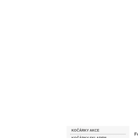
Homepage
Obchodní podmínky
Katalog zboží
KOČÁRKY AKCE
F