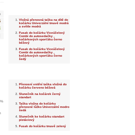
Nejnovější
m
Vložná přenosná taška na dítě do
č
kočárku Univerzální tmavě modrá
a světle modrá
č
Fusak do kočárku Viceúčelový
Combi do autosedačky ,
kočárkových sporťáku černo
béžový
Fusak do kočárku Viceúčelový
Combi do autosedačky ,
kočárkových sporťáku černo
šedý
Nejprodávanější
Přenosní vnitřní taška vložná do
kočárku červeno béžová
Slunečník na kočárek černý
standart
20%
Taška vložna do kočárku
přenosné lůžko Univerzální modro
šedá
m
Slunečník ke kočárku standart
pistáciový
Fusak do kočárku tmavě zelený