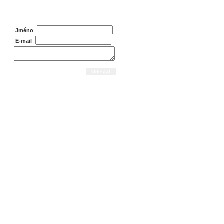
Dotaz na prodejce
Jméno
E-mail