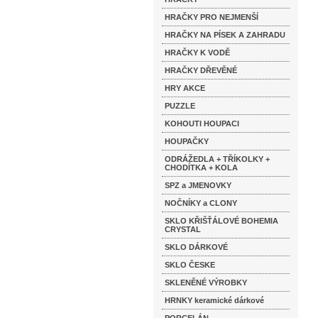
HRAČKY PRO NEJMENŠÍ
HRAČKY NA PÍSEK A ZAHRADU
HRAČKY K VODĚ
HRAČKY DŘEVĚNÉ
HRY AKCE
PUZZLE
KOHOUTI HOUPACI
HOUPAČKY
ODRÁŽEDLA + TŘÍKOLKY +
CHODÍTKA + KOLA
SPZ a JMENOVKY
NOČNÍKY a CLONY
SKLO KŘIŠŤÁLOVÉ BOHEMIA
CRYSTAL
SKLO DÁRKOVÉ
SKLO ČESKE
SKLENĚNÉ VÝROBKY
HRNKY keramické dárkové