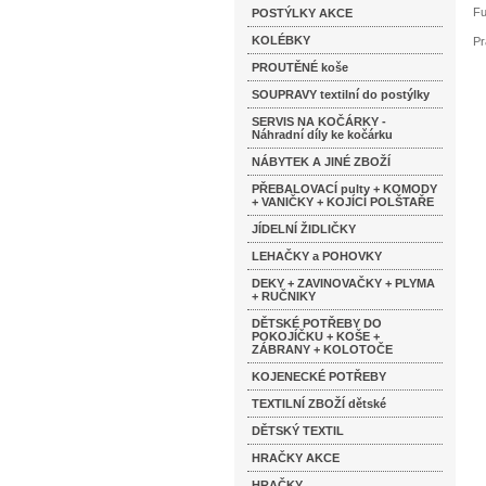
Fu
POSTÝLKY AKCE
KOLÉBKY
Pr
PROUTĚNÉ koše
SOUPRAVY textilní do postýlky
SERVIS NA KOČÁRKY -
Náhradní díly ke kočárku
NÁBYTEK A JINÉ ZBOŽÍ
PŘEBALOVACÍ pulty + KOMODY
+ VANIČKY + KOJÍCÍ POLŠTAŘE
JÍDELNÍ ŽIDLIČKY
LEHAČKY a POHOVKY
DEKY + ZAVINOVAČKY + PLYMA
+ RUČNIKY
DĚTSKÉ POTŘEBY DO
POKOJÍČKU + KOŠE +
ZÁBRANY + KOLOTOČE
KOJENECKÉ POTŘEBY
TEXTILNÍ ZBOŽÍ dětské
DĚTSKÝ TEXTIL
HRAČKY AKCE
HRAČKY