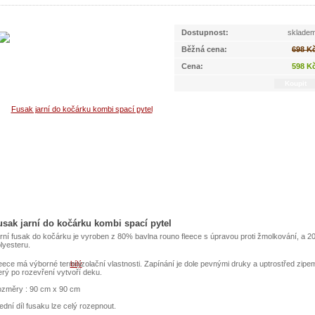
Dostupnost:
sklade
Běžná cena:
698 K
Cena:
598 K
usak jarní do kočárku kombi spací pytel
rní fusak do kočárku je vyroben z 80% bavlna rouno fleece s úpravou proti žmolkování, a 
lyesteru.
eece má výborné termoizolační vlastnosti. Zapínání je dole pevnými druky a uptrostřed zipe
erý po rozevření vytvoří deku.
změry : 90 cm x 90 cm
ední díl fusaku lze celý rozepnout.