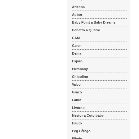
Arizona
Adbor
Baby Point a Baby Dreams
Bebetto a Quatro
CAM
Caren
Dema
Espiro
Eurobaby
Chipolino
Valco
Graco
Laura
Livorno
Nestor a Coto baby
Hauck
Peg Pérego
Pikolo