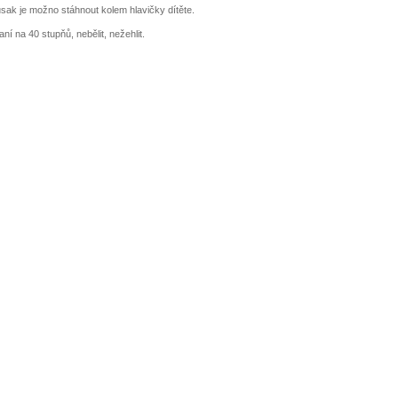
sak je možno stáhnout kolem hlavičky dítěte.
aní na 40 stupňů, nebělit, nežehlit.