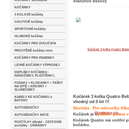
KOČÁRKY SKLADEM
oranžovo béžový
KOČÁRKY
3 KOLOVÉ kočárky
GOLFOVÉ kočárky
SPORTOVNÍ kočárky
HLUBOKÉ kočárky
KOČÁRKY PRO DVOJČATA
PROUTĚNÉ kočárky retro
KOČÁRKY PRO PANENKY
LEVNÉ KOČÁRKY VÝPRODEJ
DOPLŇKY KOČÁRKU -
NÁNOŽNÍKY, PLÁŠTĚNKY..
FUSAKY + KLOKANKY + TAŠKY
NA DITĚ + KROSNY +
SLUNEČNÍKY
Kočárek 3 kolka Quatro Beb
KABELY KE KOČÁRKU a
BATOHY
vhodný od 0 let !!!
AUTOSEDAČKY
Novinka . Pro milovníky tříko
Kočárek je v
yráběn pouze v
AUTOSEDAČKY AKCE
Kočárek Quatro má vnitřní 
POSTÝLKY dětské - CESTOVNÍ
kočárku.
postýlky - OHRÁDKY