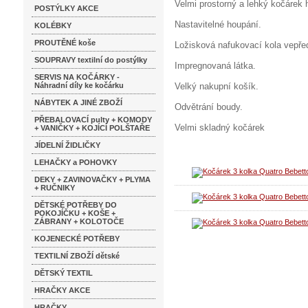
Velmi prostorný a lehký kočárek 
POSTÝLKY AKCE
Nastavitelné houpání.
KOLÉBKY
PROUTĚNÉ koše
Ložisková nafukovací kola vepře
SOUPRAVY textilní do postýlky
Impregnovaná látka.
SERVIS NA KOČÁRKY -
Náhradní díly ke kočárku
Velký nakupní košík.
NÁBYTEK A JINÉ ZBOŽÍ
Odvětrání boudy.
PŘEBALOVACÍ pulty + KOMODY
Velmi skladný kočárek
+ VANIČKY + KOJÍCÍ POLŠTAŘE
JÍDELNÍ ŽIDLIČKY
LEHAČKY a POHOVKY
DEKY + ZAVINOVAČKY + PLYMA
+ RUČNIKY
DĚTSKÉ POTŘEBY DO
POKOJÍČKU + KOŠE +
ZÁBRANY + KOLOTOČE
KOJENECKÉ POTŘEBY
TEXTILNÍ ZBOŽÍ dětské
DĚTSKÝ TEXTIL
HRAČKY AKCE
HRAČKY