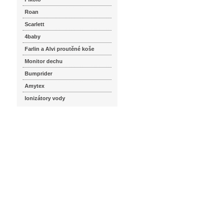
Roan
Scarlett
4baby
Farlin a Alvi proutěné koše
Monitor dechu
Bumprider
Amytex
Ionizátory vody
seznam.cz