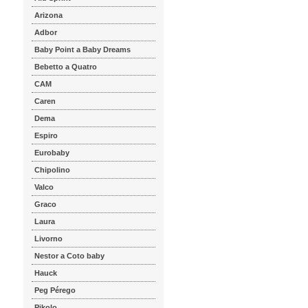
Arizona
Adbor
Baby Point a Baby Dreams
Bebetto a Quatro
CAM
Caren
Dema
Espiro
Eurobaby
Chipolino
Valco
Graco
Laura
Livorno
Nestor a Coto baby
Hauck
Peg Pérego
Pikolo