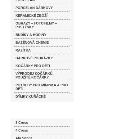
PORCELÁN
PORCELÁN DÁRKOVÝ
KERAMICKÉ ZBOŽÍ
OBRAZY + FOTOFILMY +
PRSTÝNKY
BUDÍKY A HODINY
BAZÉNOVÁ CHEMIE
RAZÍTKA
DÁRKOVÉ POUKÁZKY
KOČÁRKY PRO DĚTI
VÝPRODEJ KOČÁRKŮ,
POUŽITÉ KOČÁRKY
POTŘEBY PRO MIMINKA A PRO
DĚTI
DÝMKY KUŘÁCKÉ
Katalog značek
3 Cross
4 Cross
Alu Sprint