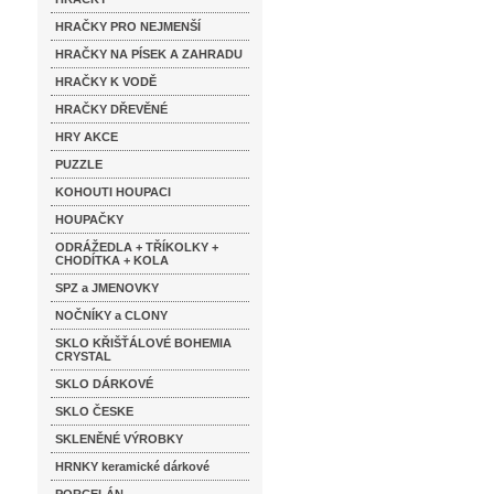
HRAČKY PRO NEJMENŠÍ
HRAČKY NA PÍSEK A ZAHRADU
HRAČKY K VODĚ
HRAČKY DŘEVĚNÉ
HRY AKCE
PUZZLE
KOHOUTI HOUPACI
HOUPAČKY
ODRÁŽEDLA + TŘÍKOLKY +
CHODÍTKA + KOLA
SPZ a JMENOVKY
NOČNÍKY a CLONY
SKLO KŘIŠŤÁLOVÉ BOHEMIA
CRYSTAL
SKLO DÁRKOVÉ
SKLO ČESKE
SKLENĚNÉ VÝROBKY
HRNKY keramické dárkové