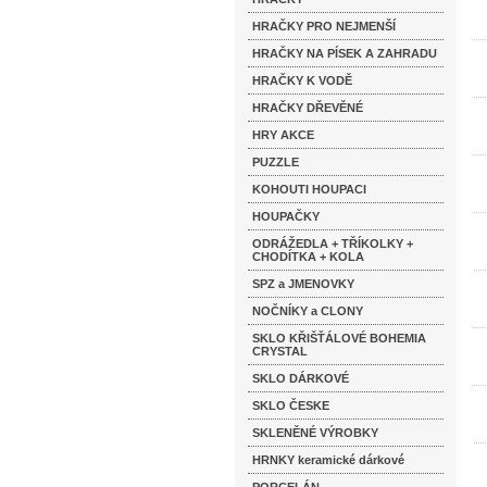
HRAČKY PRO NEJMENŠÍ
HRAČKY NA PÍSEK A ZAHRADU
HRAČKY K VODĚ
HRAČKY DŘEVĚNÉ
HRY AKCE
PUZZLE
KOHOUTI HOUPACI
HOUPAČKY
ODRÁŽEDLA + TŘÍKOLKY +
CHODÍTKA + KOLA
SPZ a JMENOVKY
NOČNÍKY a CLONY
SKLO KŘIŠŤÁLOVÉ BOHEMIA
CRYSTAL
SKLO DÁRKOVÉ
SKLO ČESKE
SKLENĚNÉ VÝROBKY
HRNKY keramické dárkové