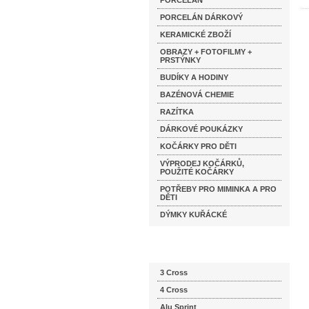
PORCELÁN
PORCELÁN DÁRKOVÝ
KERAMICKÉ ZBOŽÍ
OBRAZY + FOTOFILMY +
PRSTÝNKY
BUDÍKY A HODINY
BAZÉNOVÁ CHEMIE
RAZÍTKA
DÁRKOVÉ POUKÁZKY
KOČÁRKY PRO DĚTI
VÝPRODEJ KOČÁRKŮ,
POUŽITÉ KOČÁRKY
POTŘEBY PRO MIMINKA A PRO
DĚTI
DÝMKY KUŘÁCKÉ
Katalog značek
3 Cross
4 Cross
Alu Sprint