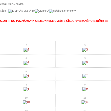
teriál: 100% bavlna
ržba :
OZOR !! DO POZNÁMKY K OBJEDNAVCE UVEĎTE ČÍSLO VYBRANÉHO Bodíčka !!!
2
3
4
5
6
7
8
9
10
11
12
13