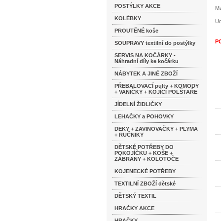
POSTÝLKY AKCE
Ma
KOLÉBKY
Ud
PROUTĚNÉ koše
P
SOUPRAVY textilní do postýlky
SERVIS NA KOČÁRKY -
Náhradní díly ke kočárku
NÁBYTEK A JINÉ ZBOŽÍ
PŘEBALOVACÍ pulty + KOMODY
+ VANIČKY + KOJÍCÍ POLŠTAŘE
JÍDELNÍ ŽIDLIČKY
LEHAČKY a POHOVKY
DEKY + ZAVINOVAČKY + PLYMA
+ RUČNIKY
DĚTSKÉ POTŘEBY DO
POKOJÍČKU + KOŠE +
ZÁBRANY + KOLOTOČE
KOJENECKÉ POTŘEBY
TEXTILNÍ ZBOŽÍ dětské
DĚTSKÝ TEXTIL
HRAČKY AKCE
HRAČKY