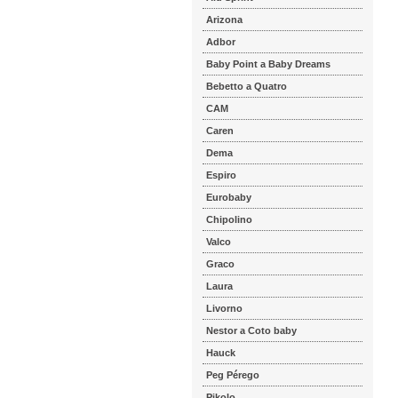
Arizona
Adbor
Baby Point a Baby Dreams
Bebetto a Quatro
CAM
Caren
Dema
Espiro
Eurobaby
Chipolino
Valco
Graco
Laura
Livorno
Nestor a Coto baby
Hauck
Peg Pérego
Pikolo