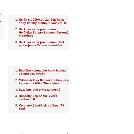
Nejnovější
m
Rolák s výšivkou Zajiček Felix
č
šedý dětský dlouhý rukáv vel. 86
č
Dárková sada pro miminko
Holčičku Set pro kojence červený
medvídek
Dárková sada pro miminko Set
pro kojence Zelený medvídek
Nejprodávanější
Bodičko kojenecké body bavlna
velikost 86 Výběr
Mikina dětská fleesová s kapucí a
kapsou na břiše Timbuktoo
Šaty Lux bílé princeznovské
Dupačky kojenecké výběr
velikost 56
Kojenecký kabátek velikost 74
froté
Dotaz na prodejce