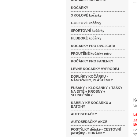
KOČÁRKY SKLADEM
KOČÁRKY
3 KOLOVÉ kočárky
GOLFOVÉ kočárky
SPORTOVNÍ kočárky
HLUBOKÉ kočárky
KOČÁRKY PRO DVOJČATA
PROUTĚNÉ kočárky retro
KOČÁRKY PRO PANENKY
LEVNÉ KOČÁRKY VÝPRODEJ
DOPLŇKY KOČÁRKU -
NÁNOŽNÍKY, PLÁŠTĚNKY..
FUSAKY + KLOKANKY + TAŠKY
NA DITĚ + KROSNY +
SLUNEČNÍKY
K
KABELY KE KOČÁRKU a
Ve
BATOHY
AUTOSEDAČKY
L
Za
AUTOSEDAČKY AKCE
Bo
POSTÝLKY dětské - CESTOVNÍ
Bo
postýlky - OHRÁDKY
vy