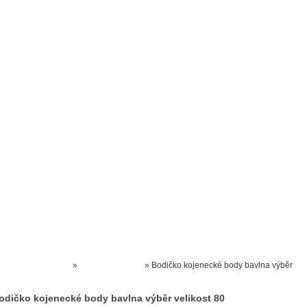
Prodejna kočárků
Dárkové poukázky
Odkazy
Slovensko
Kontak
Kočárky NEC
»
DĚTSKÝ TEXTIL
»
Bodičko kojenecké body bavlna výběr
velikost 80
odičko kojenecké body bavlna výběr velikost 80