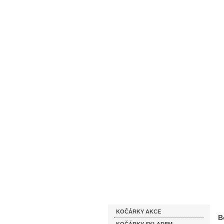
Homepage
Obchodní podmínky
Katalog zboží
KOČÁRKY AKCE
B