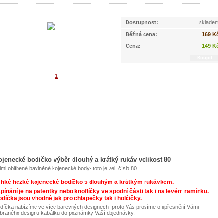
Dostupnost:
sklade
Běžná cena:
169 K
Cena:
149 K
ojenecké bodičko výběr dlouhý a krátký rukáv velikost 80
lmi oblíbené bavlněné kojenecké body- toto je vel. číslo 80.
ehké hezké kojenecké bodíčko s dlouhým a krátkým rukávkem.
pínání je na patentky nebo knoflíčky ve spodní části tak i na levém ramínku.
díčka jsou vhodné jak pro chlapečky tak i holčičky.
díčka nabízíme ve více barevných designech- proto Vás prosíme o upřesnění Vámi
braného designu kabátku do poznámky Vaší objednávky.