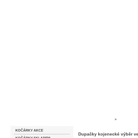
Homepage
Obchodní podmínky
Prodejna kočárků
Dárkové p
Katalog zboží
Kočárky NEC
»
DĚTSKÝ TE
KOČÁRKY AKCE
Dupačky kojenecké výběr ve