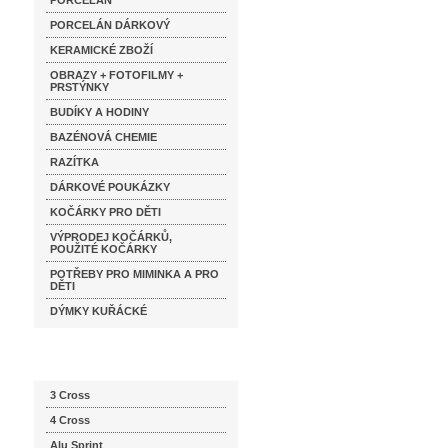
PORCELÁN
PORCELÁN DÁRKOVÝ
KERAMICKÉ ZBOŽÍ
OBRAZY + FOTOFILMY +
PRSTÝNKY
BUDÍKY A HODINY
BAZÉNOVÁ CHEMIE
RAZÍTKA
DÁRKOVÉ POUKÁZKY
KOČÁRKY PRO DĚTI
VÝPRODEJ KOČÁRKŮ,
POUŽITÉ KOČÁRKY
POTŘEBY PRO MIMINKA A PRO
DĚTI
DÝMKY KUŘÁCKÉ
Katalog značek
3 Cross
4 Cross
Alu Sprint