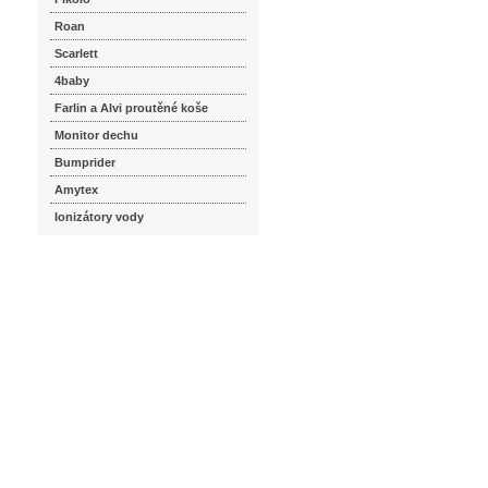
Roan
Scarlett
4baby
Farlin a Alvi proutěné koše
Monitor dechu
Bumprider
Amytex
Ionizátory vody
seznam.cz