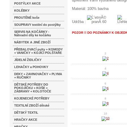
upřesnění Vámi vybraného desig
POSTÝLKY AKCE
Materiál: 100% bavlna
KOLÉBKY
PROUTĚNÉ koše
Udržba :
SOUPRAVY textilní do postýlky
SERVIS NA KOČÁRKY -
POZOR !! DO POZNÁMKY K OBJEDN
Náhradní díly ke kočárku
NÁBYTEK A JINÉ ZBOŽÍ
PŘEBALOVACÍ pulty + KOMODY
+ VANIČKY + KOJÍCÍ POLŠTAŘE
2
JÍDELNÍ ŽIDLIČKY
LEHAČKY a POHOVKY
4
DEKY + ZAVINOVAČKY + PLYMA
+ RUČNIKY
6
DĚTSKÉ POTŘEBY DO
POKOJÍČKU + KOŠE +
ZÁBRANY + KOLOTOČE
KOJENECKÉ POTŘEBY
8
TEXTILNÍ ZBOŽÍ dětské
DĚTSKÝ TEXTIL
10
HRAČKY AKCE
HRAČKY