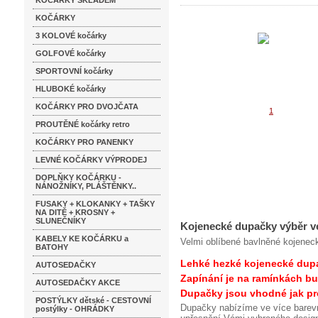
KOČÁRKY SKLADEM
KOČÁRKY
3 KOLOVÉ kočárky
GOLFOVÉ kočárky
SPORTOVNÍ kočárky
HLUBOKÉ kočárky
KOČÁRKY PRO DVOJČATA
PROUTĚNÉ kočárky retro
KOČÁRKY PRO PANENKY
LEVNÉ KOČÁRKY VÝPRODEJ
DOPLŇKY KOČÁRKU -
NÁNOŽNÍKY, PLÁŠTĚNKY..
FUSAKY + KLOKANKY + TAŠKY
NA DITĚ + KROSNY +
SLUNEČNÍKY
Kojenecké dupačky výběr ve
KABELY KE KOČÁRKU a
Velmi oblíbené bavlněné kojenecké
BATOHY
Lehké hezké kojenecké dupa
AUTOSEDAČKY
Zapínání je na ramínkách bu
AUTOSEDAČKY AKCE
Dupačky jsou vhodné jak pro
POSTÝLKY dětské - CESTOVNÍ
Dupačky nabízíme ve více barevn
postýlky - OHRÁDKY