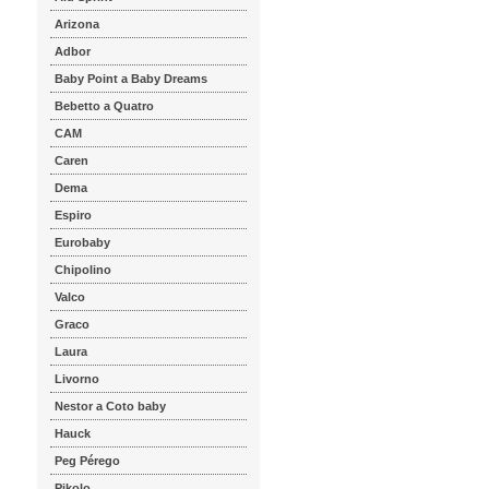
Arizona
Adbor
Baby Point a Baby Dreams
Bebetto a Quatro
CAM
Caren
Dema
Espiro
Eurobaby
Chipolino
Valco
Graco
Laura
Livorno
Nestor a Coto baby
Hauck
Peg Pérego
Pikolo