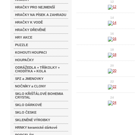
12
HRAČKY PRO NEJMENŠÍ
HRAČKY NA PÍSEK A ZAHRADU
14
HRAČKY K VODĚ
HRAČKY DŘEVĚNÉ
16
HRY AKCE
PUZZLE
18
KOHOUTI HOUPACI
HOUPAČKY
20
ODRÁŽEDLA + TŘÍKOLKY +
CHODÍTKA + KOLA
SPZ a JMENOVKY
22
NOČNÍKY a CLONY
SKLO KŘIŠŤÁLOVÉ BOHEMIA
CRYSTAL
24
SKLO DÁRKOVÉ
SKLO ČESKE
SKLENĚNÉ VÝROBKY
HRNKY keramické dárkové